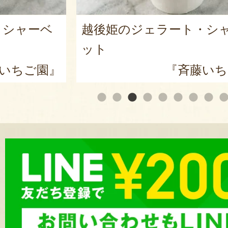
・シャーベ
越後姫のジェラート・シ
ット
いちご園』
『斉藤いち