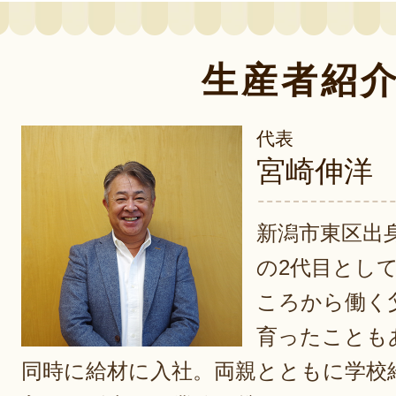
生産者紹
代表
宮崎伸洋
新潟市東区出
の2代目とし
ころから働く
育ったことも
同時に給材に入社。両親とともに学校