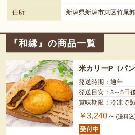
住所
新潟県新潟市東区竹尾卸新
『和縁』の商品一覧
米カリーP（パ
発送時期：通年
発送目安：3～5日
賞味期限：冷凍で製
￥3,240
～
(送料込
受付中