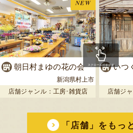
NEW
朝日村まゆの花の会
いつ
スクロールできます
新潟県村上市
店舗ジャンル：
工房･雑貨店
店舗ジャ
「店舗」をもっ