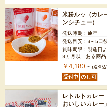
米粉ルゥ（カレ
ンシチュー）
発送時期：通年
発送目安：3～5日
賞味期限：製造日より1年 ※
8ヵ月以上ある商
￥4,180
～
(送料込
受付中
のし可
レトルトカレー
おいしいカレー