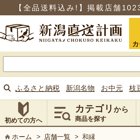
【全品送料込み!】掲載店舗
102
カ
検
索:
ふるさと納税
新潟名物
お中元
枝
カテゴリ
から
商品を探す
初めての方へ
ホーム
>
店舗一覧
>
和縁