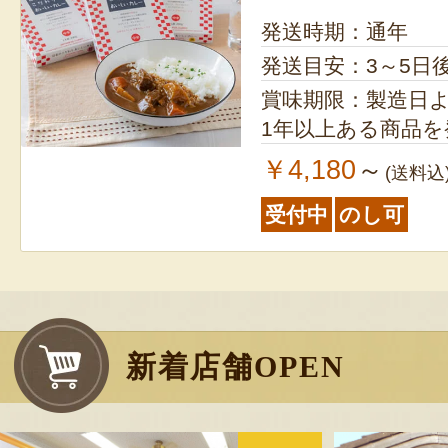
発送時期：通年
発送目安：3～5日
賞味期限：製造日より2年 ※
1年以上ある商品
￥4,180
～
(送料込
受付中
のし可
新着店舗OPEN