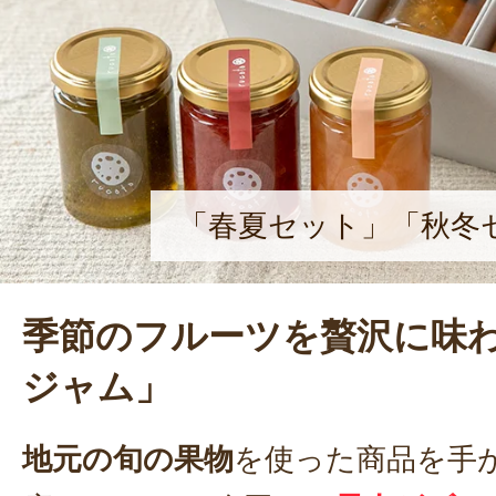
どもたちに旬の食材を味わう体験を
う想いから、地元の農産物を使って
食べる調理実習型こども食堂「こど
という取り組みも行う。
「春夏セット」「秋冬
季節のフルーツを贅沢に味
ジャム」
地元の旬の果物
を使った商品を手