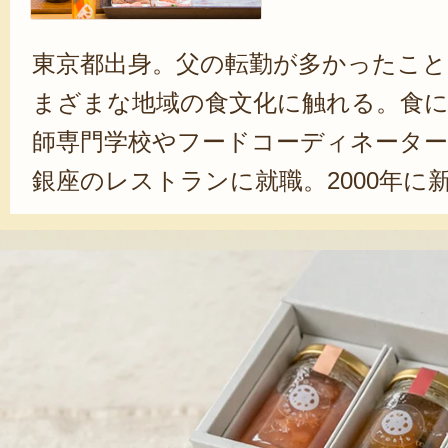
東京都出身。父の転勤が多かったこと
まざまな地域の食文化に触れる。食に
師専門学校やフードコーディネータ
銀座のレストランに就職。2000年に
式場のパティシエ、料理教室の講師
フを経験したのち、「旬果甘味店 ル
る。「父の転勤で、幼稚園のころ新
がありました。休みの日には、鮮魚
て行ってもらいましたね。その記憶
て、新潟に移住したんです」と、佐