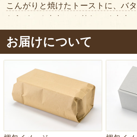
こんがりと焼けたトーストに、バタ
からジャムをたっぷりとのせます
の良い香りがたまりません。ぱくり
お届けについて
せ～！
バターが沁み込んだ香ばし
ナモンの香りのするりんごの果肉が
なって、本当にアップルパイのよう
だのトーストではなく、
贅沢なスイ
るような感覚です！
美味しい旬の果物を味わえるジャム
のはもちろん、
贈り物
にもぴった