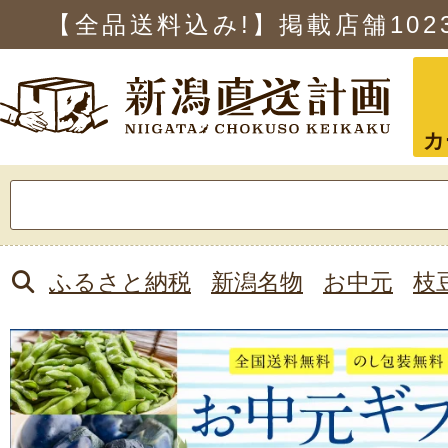
【全品送料込み!】掲載店舗
102
カ
検
索:
ふるさと納税
新潟名物
お中元
枝