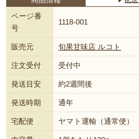
ページ番
1118-001
号
販売元
旬果甘味店 ルコト
注文受付
受付中
発送目安
約2週間後
発送時期
通年
宅配便
ヤマト運輸（通常便）