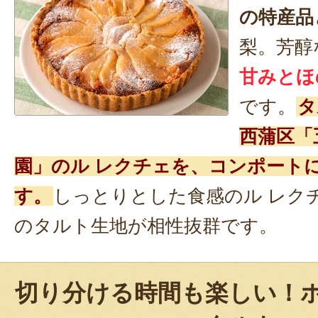
の特産品
梨。芳醇
甘みとほ
です。
タ
西蒲区「
園」のル レクチェを、コンポート
す。
しっとりとした食感のル レク
のタルト生地が相性抜群です。
切り分ける時間も楽しい！