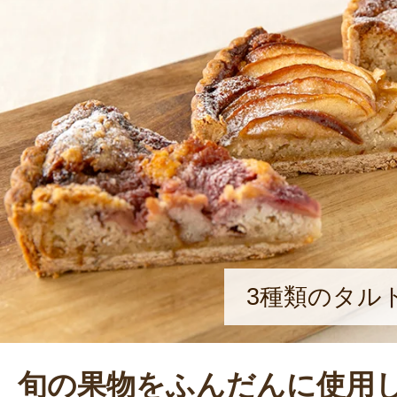
がありました。休みの日には、鮮魚
て行ってもらいましたね。その記憶
て、新潟に移住したんです」と、佐
どもたちに旬の食材を味わう体験を
う想いから、地元の農産物を使って
食べる調理実習型こども食堂「こど
という取り組みも行う。
3種類のタル
旬の果物をふんだんに使用