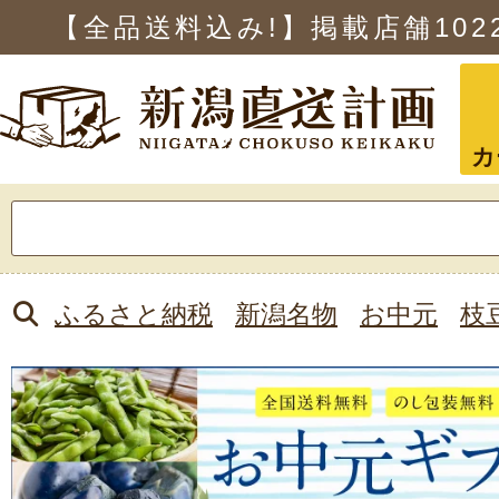
【全品送料込み!】掲載店舗
102
カ
検
索:
ふるさと納税
新潟名物
お中元
枝