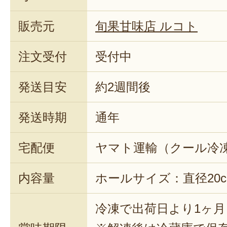
販売元
旬果甘味店 ルコト
注文受付
受付中
発送目安
約2週間後
発送時期
通年
宅配便
ヤマト運輸（クール冷
内容量
ホールサイズ：直径20c
冷凍で出荷日より1ヶ月