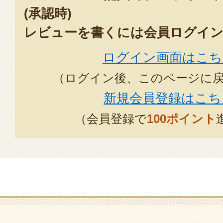
(承認時)
素材を活かし、作りもとても丁寧
レビューを書くには会員ログイン
いタルトです！是非また頂きたい
ログイン画面はこち
2026年02
（ログイン後、このページに
新規会員登録はこち
（会員登録で
100ポイント