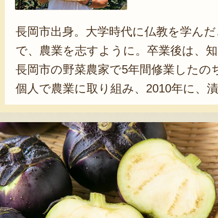
長岡市出身。大学時代に仏教を学んだ
で、農業を志すように。卒業後は、知
長岡市の野菜農家で5年間修業したの
個人で農業に取り組み、2010年に、
目的に、近隣の先輩農家とともに長岡
上げた。2012年に代表に就任し、今
物の生産や、漬物加工にとどまらず
ード」など新商品の開発にも積極的に
統的な長岡野菜を守っていくために
てもらえるような商品づくりを行っ