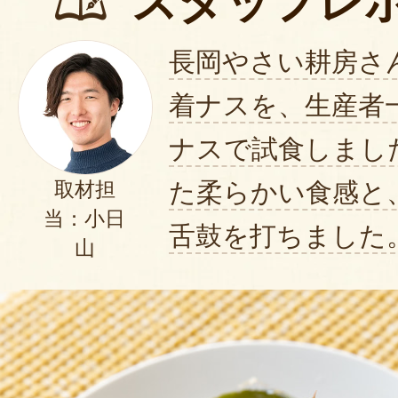
スタッフレ
長岡やさい耕房さ
着ナスを、生産者
ナスで試食しまし
た柔らかい食感と
取材担
当：小日
舌鼓を打ちました
山