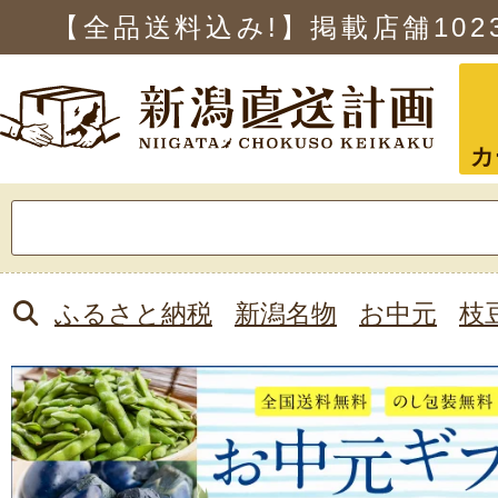
【全品送料込み!】掲載店舗
102
カ
検
索:
ふるさと納税
新潟名物
お中元
枝