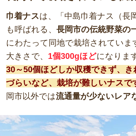
巾着ナス
は、「中島巾着ナス（長
も呼ばれる、
長岡市の伝統野菜の
にわたって同地で栽培されていま
大きさで、
1個300gほど
になりま
30～50個ほどしか収穫できず、
づらいなど、栽培が難しいナスで
岡市以外では
流通量が少ないレア