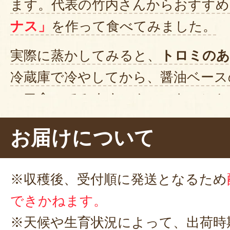
ます。代表の竹内さんからおすすめ
ナス」
を作って食べてみました。
実際に蒸かしてみると、
トロミのあ
冷蔵庫で冷やしてから、醤油ベース
一口食べてみます。ん～。トロンと
ありながらも、
実はしっかりとし
お届けについて
えの良さも感じます。
ナスの濃厚な
いに広がりました。からし醤油で
※収穫後、受付順に発送となるため
よ。おつまみにすると、お酒がぐ
できかねます。
すね。
※天候や生育状況によって、出荷時