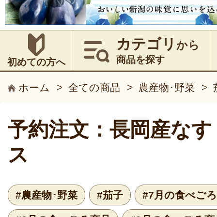
カテゴリ
から
商品を探す
初めての方へ
ホーム
>
全ての商品
>
農産物･野菜
>
予約注文：長岡産なす
ス
#農産物･野菜
#茄子
#7月の食べご