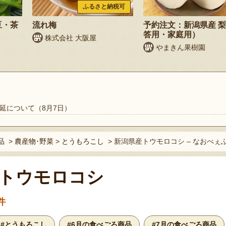
ふるさと納税可
豆・茶
流れ梅
予約注文：新潟県産 
答用・家庭用）
株式会社 大阪屋
やまきん果樹園
延について（8月7日）
品
>
農産物･野菜
>
とうもろこし
>
新潟県産トウモロコシ – なおべぇ
トウモロコシ
件
#とうもろこし
#6月の食べごろ商品
#7月の食べごろ商品