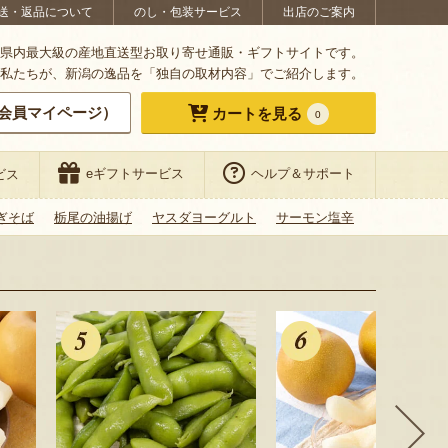
送・返品について
のし・包装サービス
出店のご案内
県内最大級の産地直送型お取り寄せ通販・ギフトサイトです。
私たちが、新潟の逸品を「独自の取材内容」でご紹介します。
会員マイページ）
カートを見る
0
eギフトサービス
ヘルプ＆サポート
ビス
ぎそば
栃尾の油揚げ
ヤスダヨーグルト
サーモン塩辛