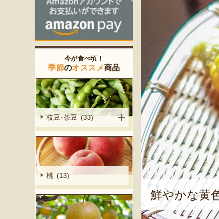
今が食べ頃！
季節
の
オススメ
商品
枝豆･茶豆 (33)
桃 (13)
鮮やかな黄