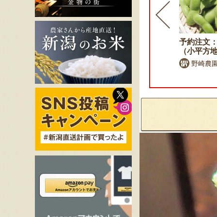
予約注文：新潟 黒埼産 枝
予約注文：
豆・茶豆
（小平方
黒埼板井っ娘枝豆生産組合
野崎農