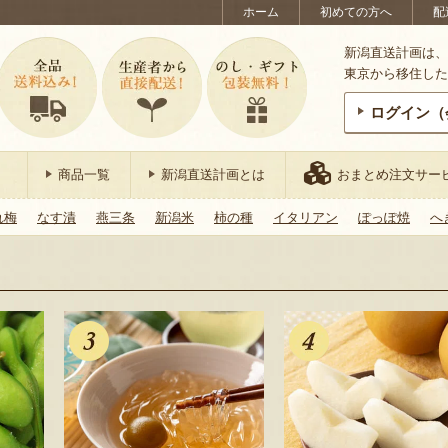
ホーム
初めての方へ
配
新潟直送計画は、
東京から移住した
ログイン（
商品一覧
新潟直送計画とは
おまとめ注文サー
れ梅
なす漬
燕三条
新潟米
柿の種
イタリアン
ぽっぽ焼
へ