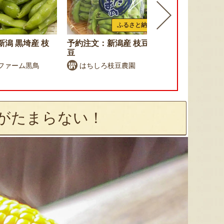
ふるさと納税可
潟 黒埼産 枝
予約注文：新潟産 枝豆・茶
予約注文：津
豆
し
ファーム黒鳥
はちしろ枝豆農園
株式会社
がたまらない！