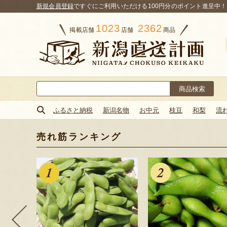
新規会員登録
ですぐにご利用いただける100円分のポイント進呈中！
1023
2362
掲載店舗
店舗
商品
検
索:
ふるさと納税
新潟名物
お中元
枝豆
和梨
流
売れ筋ランキング