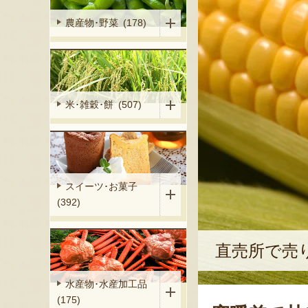
農産物･野菜 (178)
米･雑穀･餅 (507)
スイーツ･お菓子
(392)
直売所で売
水産物･水産加工品
(175)