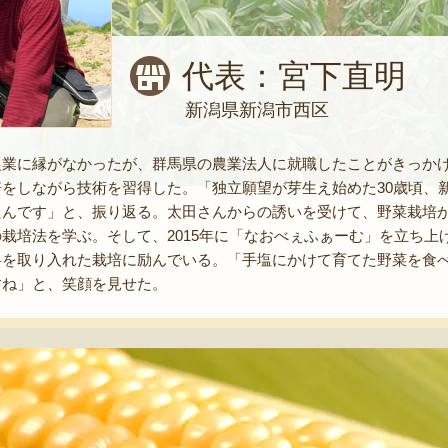
代表：宮下直明
新潟県新潟市西区
農業に縁がなかったが、群馬県の農業法人に就職したことがきっか
をしながら技術を習得した。「独立願望が芽生え始めた30歳頃、新
んです」と、振り返る。太田さんからの誘いを受けて、野菜栽培が
栽培法を学ぶ。そして、2015年に「なおべぇふぁーむ」を立ち
料を取り入れた栽培に励んでいる。「手塩にかけて育てた野菜を食
すね」と、笑顔を見せた。