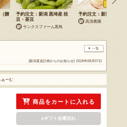
ふるさと納税
梨（贈
予約注文：新潟 黒埼産 枝
予約注文：新潟県産 梨
豆・茶豆
高清農園
サンクスファーム黒鳥
一覧
[新潟直送計画からのお知らせ]
2026年08月07日
ふぁーむ
商品をカートに入れる
eギフト在庫切れ