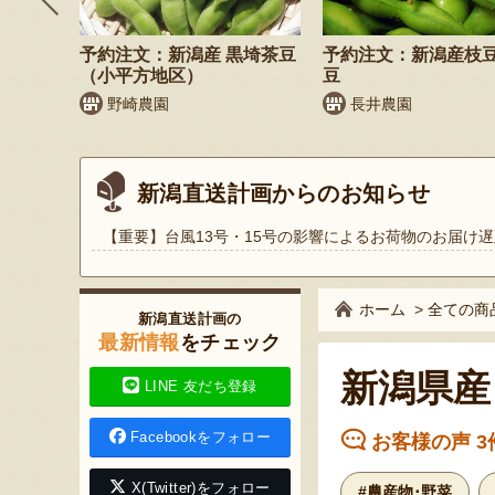
鬼もろこ
予約注文：新潟産 黒埼茶豆
予約注文：新潟産枝
（小平方地区）
豆
く
野崎農園
長井農園
新潟直送計画からのお知らせ
【重要】台風13号・15号の影響によるお荷物のお届け遅
ホーム
>
全ての商
新潟直送計画の
最新情報
をチェック
新潟県産
LINE 友だち登録
Facebookをフォロー
お客様の声 3
X(Twitter)をフォロー
#農産物･野菜