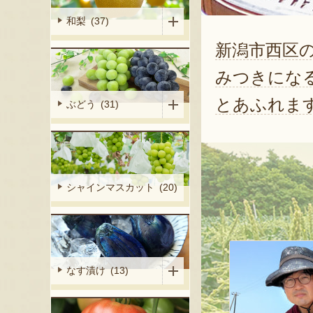
和梨 (37)
新潟市西区
みつきにな
とあふれま
ぶどう (31)
シャインマスカット (20)
なす漬け (13)