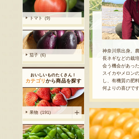
トマト (9)
神奈川県出身。
茄子 (6)
長ネギなどの栽培
会う機会があった
スイカやメロンの
おいしいものたくさん！
し、有機質の肥
カテゴリ
から商品を探す
何よりの喜びで
果物 (191)