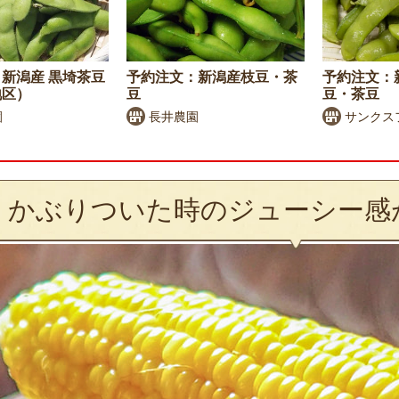
新潟産 黒埼茶豆
予約注文：新潟産枝豆・茶
予約注文：新
地区）
豆
豆・茶豆
園
長井農園
サンクス
かぶりついた時のジューシー感