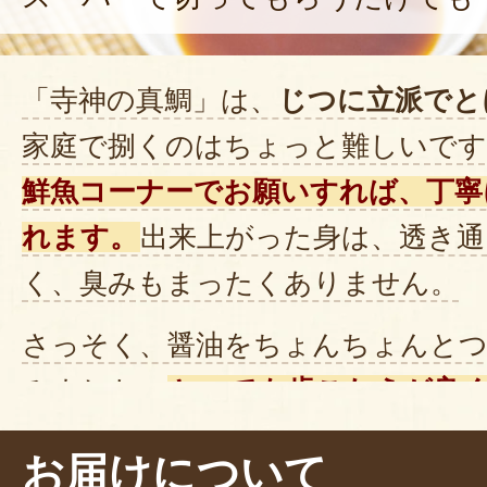
「寺神の真鯛」は、
じつに立派でと
家庭で捌くのはちょっと難しいです
鮮魚コーナーでお願いすれば、丁寧
れます。
出来上がった身は、透き通
く、臭みもまったくありません。
さっそく、醤油をちょんちょんとつ
みました。
とっても歯ごたえが良
た脂身が、口の中でとろけるようで
お届けについて
はなく、
鯛特有のうま味をストレー