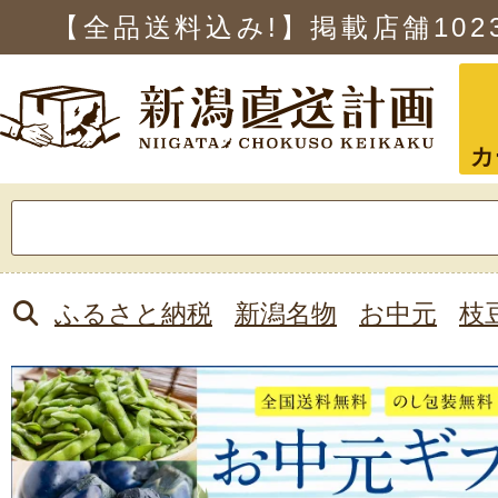
【全品送料込み!】掲載店舗
102
カ
検
索:
ふるさと納税
新潟名物
お中元
枝