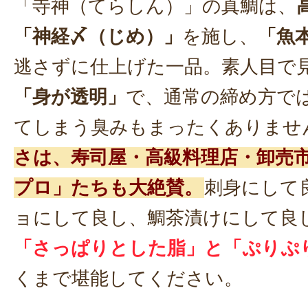
「寺神（てらしん）」の真鯛は、
「神経〆（じめ）」
を施し、
「魚
逃さずに仕上げた一品。素人目で
「身が透明」
で、通常の締め方で
てしまう臭みもまったくありませ
さは、寿司屋・高級料理店・卸売
プロ」たちも大絶賛。
刺身にして
ョにして良し、鯛茶漬けにして良
「さっぱりとした脂」と「ぷりぷ
くまで堪能してください。