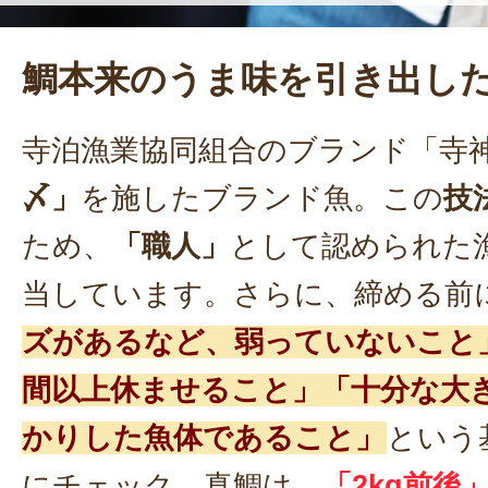
鯛本来のうま味を引き出し
寺泊漁業協同組合のブランド「寺
〆」
を施したブランド魚。この
技
ため、
「職人」
として認められた
当しています。さらに、締める前
ズがあるなど、弱っていないこと」
間以上休ませること」「十分な大
かりした魚体であること」
という
にチェック。真鯛は、
「2kg前後