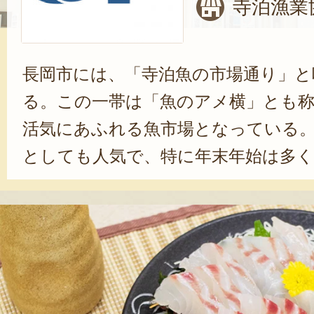
寺泊漁業
長岡市には、「寺泊魚の市場通り」と
る。この一帯は「魚のアメ横」とも
活気にあふれる魚市場となっている
としても人気で、特に年末年始は多
新鮮な海産物の買い付けや、出来立て
きするなど、「日本海の幸」を堪能
な魚市場を支えるのが「寺泊漁業協同
ている地元漁師は、約30名（2020
師に加え、近年は若者も増えてきて