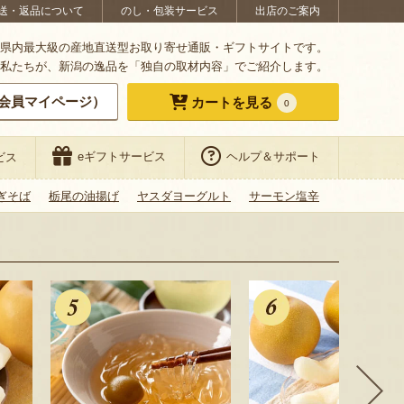
送・返品について
のし・包装サービス
出店のご案内
県内最大級の産地直送型お取り寄せ通販・ギフトサイトです。
私たちが、新潟の逸品を「独自の取材内容」でご紹介します。
会員マイページ）
カートを見る
0
eギフトサービス
ヘルプ＆サポート
ビス
ぎそば
栃尾の油揚げ
ヤスダヨーグルト
サーモン塩辛