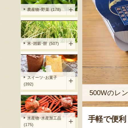
農産物･野菜 (178)
米･雑穀･餅 (507)
スイーツ･お菓子
(392)
500Wのレ
手軽で便利
水産物･水産加工品
(175)