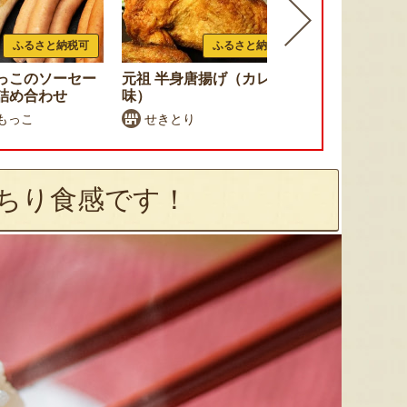
ふるさと納税可
ふるさと納税可
っこのソーセー
元祖 半身唐揚げ（カレー
すりみ揚げ 
詰め合わせ
味）
もっこ
せきとり
（株）横
ちり食感です！