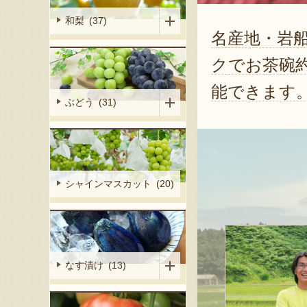
和梨 (37)
名産地・岩
クでお茶碗
能できます
ぶどう (31)
シャインマスカット (20)
なす漬け (13)