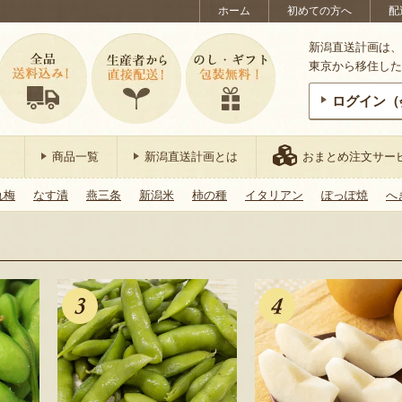
ホーム
初めての方へ
配
新潟直送計画は、
東京から移住した
ログイン（
商品一覧
新潟直送計画とは
おまとめ注文サー
れ梅
なす漬
燕三条
新潟米
柿の種
イタリアン
ぽっぽ焼
へ