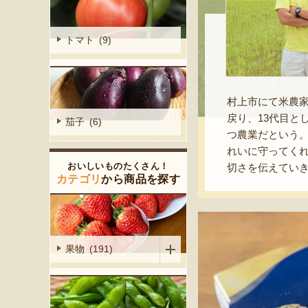
トマト (9)
村上市にて米農家
戻り、13代目
茄子 (6)
つ農業だという
れいに守ってく
おいしいものたくさん！
切さを伝えてい
カテゴリ
から商品を探す
果物 (191)