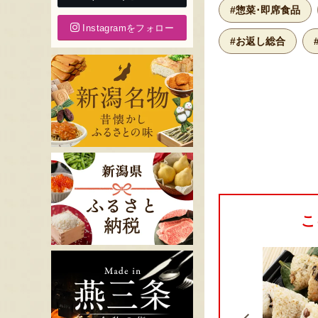
#惣菜･即席食品
Instagramをフォロー
#お返し総合
こ