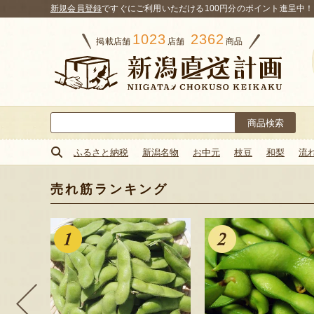
新規会員登録
ですぐにご利用いただける100円分のポイント進呈中！
1023
2362
掲載店舗
店舗
商品
検
索:
ふるさと納税
新潟名物
お中元
枝豆
和梨
流
売れ筋ランキング