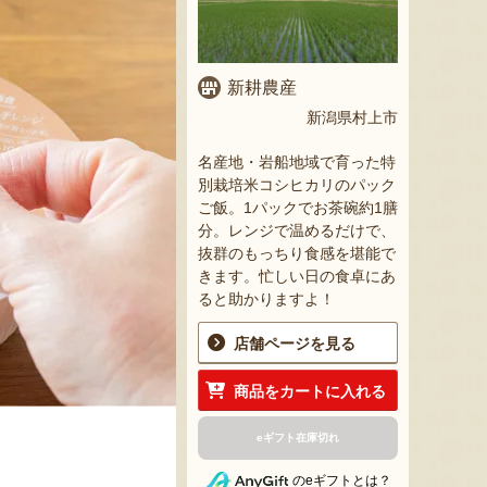
新耕農産
新潟県村上市
名産地・岩船地域で育った特
別栽培米コシヒカリのパック
ご飯。1パックでお茶碗約1膳
分。レンジで温めるだけで、
抜群のもっちり食感を堪能で
きます。忙しい日の食卓にあ
ると助かりますよ！
店舗ページを見る
商品をカートに入れる
eギフト在庫切れ
のeギフトとは？