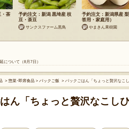
豆・茶
予約注文：新潟 黒埼産 枝
予約注文：新潟県産 
豆・茶豆
答用・家庭用）
サンクスファーム黒鳥
やまきん果樹園
延について（8月7日）
品
>
惣菜･即席食品
>
パックご飯
>
パックごはん「ちょっと贅沢なこしひ
はん「ちょっと贅沢なこし