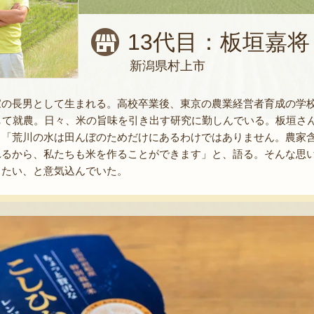
13代目：板垣嘉将
新潟県村上市
の長男として生まれる。高校卒業後、東京の農業経営者育成の学校
として就農。日々、米の旨味を引き出す研究に勤しんでいる。板垣さ
。「荒川の水は田んぼのためだけにあるわけではありません。農家
れるから、私たちも米を作ることができます」と、語る。そんな思
きたい、と意気込んでいた。