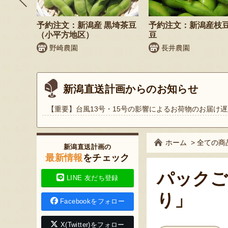
鬼もろこ
予約注文：新潟産 黒埼茶豆
予約注文：新潟産枝
（小平方地区）
豆
く
野崎農園
長井農園
新潟直送計画からのお知らせ
【重要】台風13号・15号の影響によるお荷物のお届け遅
ホーム
>
全ての商
新潟直送計画の
最新情報
をチェック
パックご
LINE 友だち登録
り」
Facebookをフォロー
X(Twitter)をフォロー