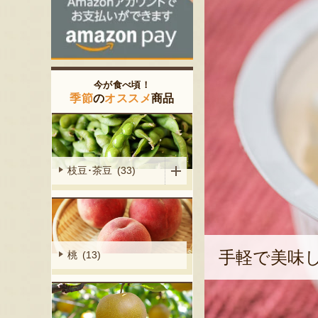
今が食べ頃！
季節
の
オススメ
商品
枝豆･茶豆 (33)
手軽で美味
桃 (13)