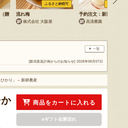
ふるさと納税可
ふるさと納税
梨（贈
流れ梅
予約注文：新潟県産 梨
株式会社 大阪屋
高清農園
一覧
[新潟直送計画からのお知らせ]
2026年08月07日
かり」 – 新耕農産
ひか
商品をカートに入れる
eギフト在庫切れ