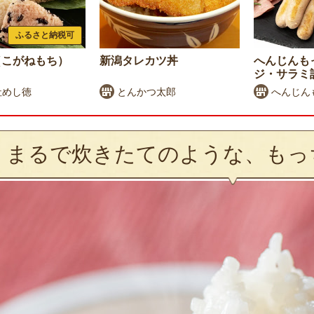
ふるさと納税可
（こがねもち）
新潟タレカツ丼
へんじんも
ジ・サラミ
社めし徳
とんかつ太郎
へんじん
まるで炊きたてのような、もっ