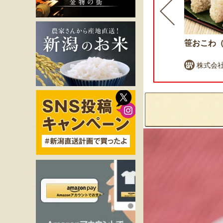
ふるさと納税可
栃尾挟み油揚げセット
笹おこわ
まめ工房 ぽっぽ
株式会