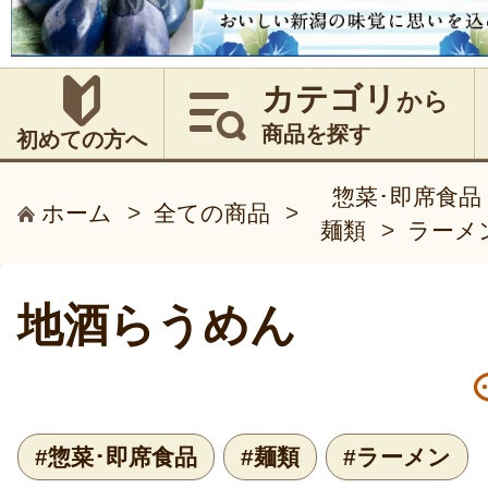
カテゴリ
から
商品を探す
初めての方へ
惣菜･即席食品
ホーム
>
全ての商品
>
麺類
>
ラーメ
地酒らうめん
#惣菜･即席食品
#麺類
#ラーメン