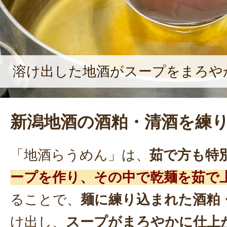
溶け出した地酒がスープをまろや
新潟地酒の酒粕・清酒を練
「地酒らうめん」は、
茹で方も特
ープを作り、その中で乾麺を茹で
ることで、
麺に練り込まれた酒粕
け出し、
スープがまろやかに仕上