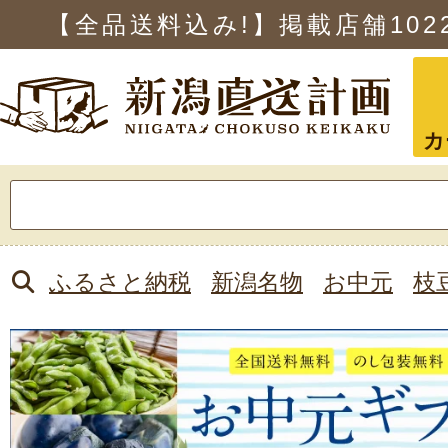
【全品送料込み!】掲載店舗
102
カ
検
索:
ふるさと納税
新潟名物
お中元
枝