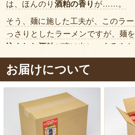
は、ほんのり
酒粕の香り
が……。
そう、麺に施した工夫が、このラー
っさりとしたラーメンですが、麺
込まれた酒粕
が溶け出し、
まろやか
わいに変化します。
お届けについて
また、
つるつるとした細麺がスープ
終わりまで、
コシを感じる食感
にも
飲んだ後は、ついつい麺類を食べた
のラーメンに、お酒の余韻を感じた
まらない一品ですね！