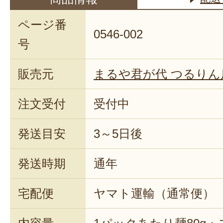
ページ番
0546-002
号
販売元
まるや君が代 つるりん
注文受付
受付中
発送目安
3～5日後
発送時期
通年
宅配便
ヤマト運輸（通常便）