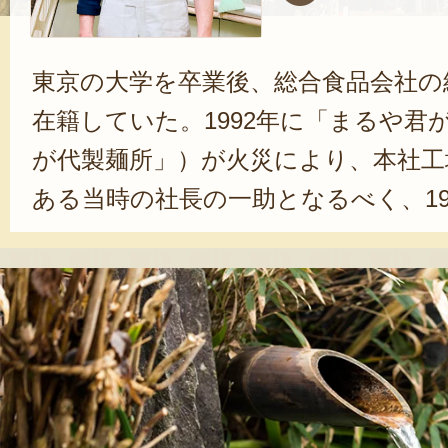
東京の大学を卒業後、総合食品会社の
在籍していた。1992年に「まるや君
が代製麺所」）が火災により、本社工
ある当時の社長の一助となるべく、19
君が代」に入社。以降、2012年まで
務全般に携わる。2014年からは、現
スタート。干し麺の製造・販売業務を
理も行う。「1885年（明治18年）
麺業を、量でなく特徴ある麺を生み
きたい」と話す。