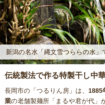
新潟の名水「縄文雪つららの水」
伝統製法で作る特製干し中
長岡市の「つるりん房」は、
188
業
の老舗製麺所「まるや君が代」