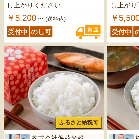
し上がりください
し上がり
￥5,200
￥5,50
～
(送料込)
受付中
のし可
受付中
ふるさと納税可
株式会社保苅米穀