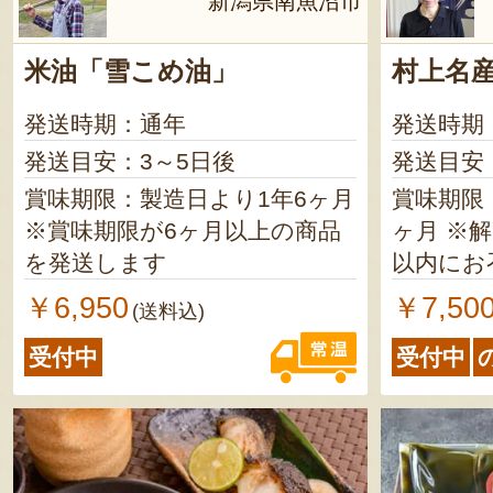
新潟県南魚沼市
米油「雪こめ油」
村上名産
発送時期：通年
発送時期
発送目安：3～5日後
発送目安
賞味期限：製造日より1年6ヶ月
賞味期限
※賞味期限が6ヶ月以上の商品
ヶ月 ※解凍後は、冷蔵で10日
を発送します
以内にお
￥6,950
￥7,50
(送料込)
受付中
受付中