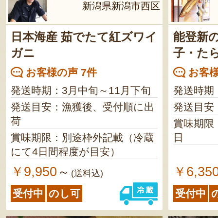
新潟県新潟市西区
日本海産 茹でたて紅ズワイ
能登新
ガニ
子・た
お客様の声 7件
お客様
発送時期：3月中旬～11月下旬
発送時期
発送目安：漁獲後、受付順に出
発送目安
荷
賞味期限
賞味期限：別途枠外記載（冷蔵
日
にて4日間程度が目安）
￥9,950
￥6,35
～
(送料込)
受付中
のし可
受付中