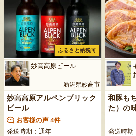
ふるさと納税可
妙高高原ビール
新潟県妙高市
妙高高原アルペンブリック
和豚も
ビール
た）の
お客様の声 4件
発送時期：通年
発送時期