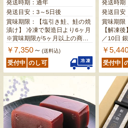
発送時期：通年
発送時期
発送目安：3～5日後
発送目安：
賞味期限：【塩引き鮭、鮭の焼
賞味期限
漬け】 冷凍で製造日より6ヶ月
【解凍後】 いかのもろ
※賞味期限が5ヶ月以上の商品
／10日 銀鮭の糀漬け／7日 甘
を発送します ※解凍後は、冷
えびの糀
￥7,350
￥5,44
～
(送料込)
蔵で1週間以内にお召し上がり
受付中
のし可
受付中
ください 【醤油はらこ】 冷凍
で発送日より2ヶ月 ※解凍後
は、冷蔵で1週間以内にお召し
上がりください