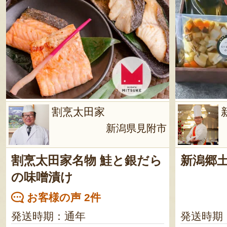
割烹太田家
新潟県見附市
割烹太田家名物 鮭と銀だら
新潟郷
の味噌漬け
お客様の声 2件
発送時期：通年
発送時期