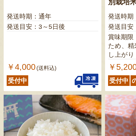
別栽培
発送時期：通年
発送時期
発送目安：3～5日後
発送目安
賞味期限
ため、精
し上がり
￥4,000
￥5,20
(送料込)
受付中
受付中