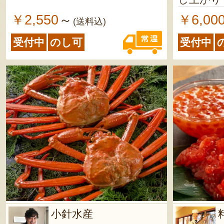
￥2,550
￥6,00
～
(送料込)
受付中
のし可
受付中
小針水産