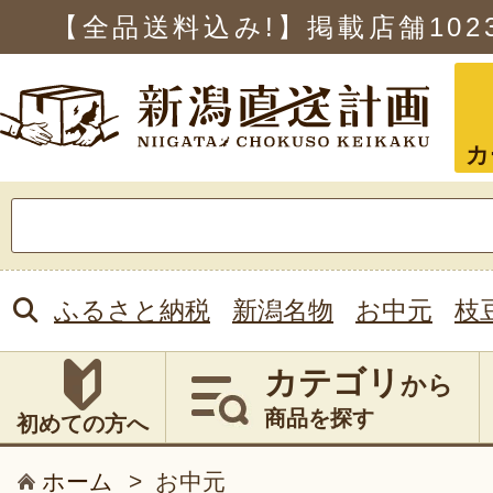
【全品送料込み!】掲載店舗
102
カ
検
索:
ふるさと納税
新潟名物
お中元
枝
カテゴリ
から
商品を探す
初めての方へ
ホーム
>
お中元