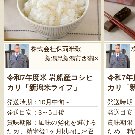
株式会社保苅米穀
新潟県新潟市西蒲区
令和7年度米 岩船産コシヒ
令和7年
カリ「新潟米ライフ」
カリ「
発送時期：10月中旬～
発送時期
発送目安：3～5日後
発送目安
賞味期限：風味の劣化を避ける
賞味期限
ため、精米後1ヶ月以内にお召
ため、精