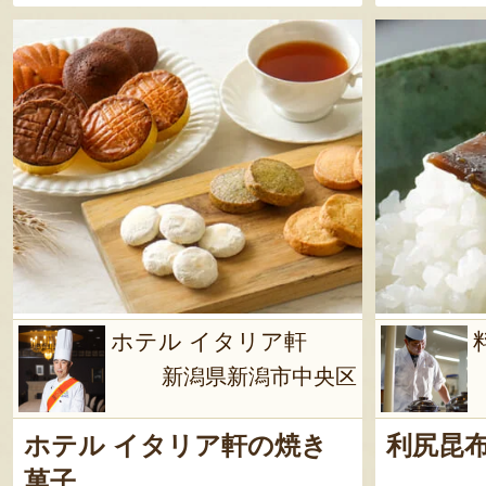
します さけるチーズ 和風だし
／製造日より18日 ※賞味期限
が15日以上の商品を発送しま
す ハードモッツァレラ／製造
日より28日 ※賞味期限が25日
以上の商品を発送します ソフ
トモッツァレラ／製造日より7
日 ※賞味期限が4日以上の商品
を発送します モッツァレラの
みそ漬け／製造日より14日 ※
賞味期限が11日以上の商品を発
ホテル イタリア軒
送します ジェノベーゼモッツ
新潟県新潟市中央区
ァレラ／製造日より14日 ※賞
味期限が11日以上の商品を発送
します 濃厚トマトモッツァレ
ホテル イタリア軒の焼き
利尻昆
ラ／製造日より14日 ※賞味期
菓子