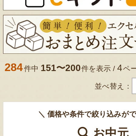
284
151〜200
4
件中
件を表示 /
ペ
並べ替え：
＼ 価格や条件で絞り込みがで
お中元