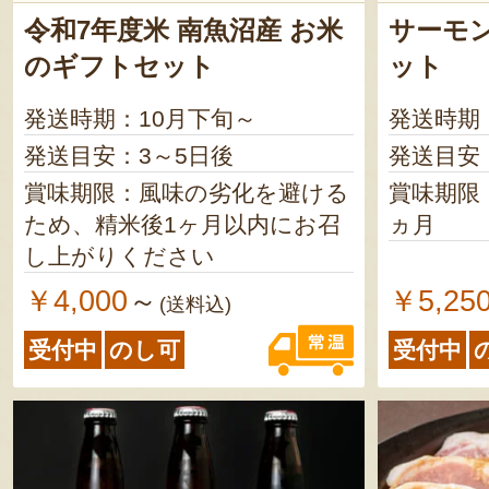
令和7年度米 南魚沼産 お米
サーモ
のギフトセット
ット
発送時期：10月下旬～
発送時期
発送目安：3～5日後
発送目安
賞味期限：風味の劣化を避ける
賞味期限
ため、精米後1ヶ月以内にお召
ヵ月
し上がりください
￥4,000
￥5,25
～
(送料込)
受付中
のし可
受付中