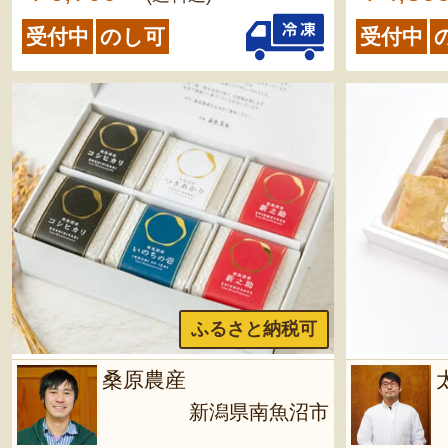
受付中
のし可
受付中
ふるさと納税可
桑原農産
新潟県南魚沼市