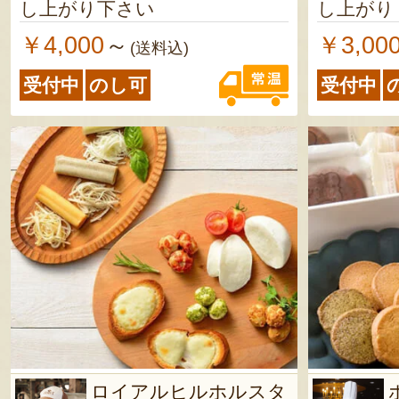
し上がり下さい
し上がり
￥4,000
￥3,00
～
(送料込)
受付中
のし可
受付中
ロイアルヒルホルスタ