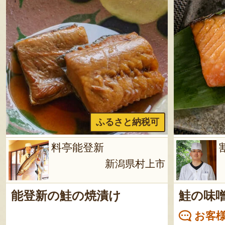
ふるさと納税可
料亭能登新
新潟県村上市
能登新の鮭の焼漬け
鮭の味
お客様