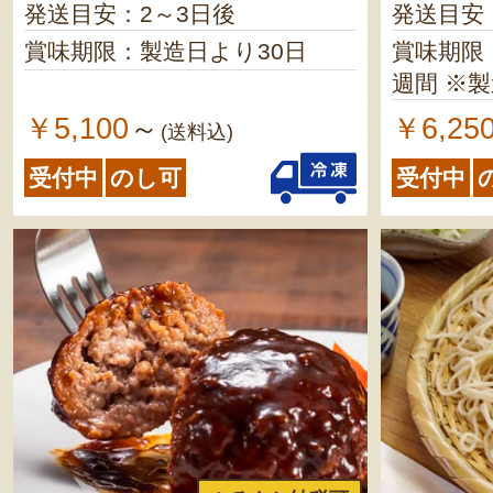
発送目安：2～3日後
発送目安
賞味期限：製造日より30日
賞味期限
週間
￥5,100
￥6,25
～
(送料込)
受付中
のし可
受付中