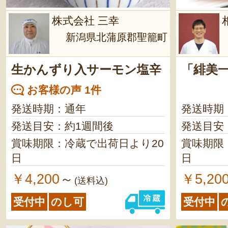
株式会社 三幸
新潟県北蒲原郡聖籠町
生かんずり入サーモン塩辛
「緋美
お客様の声 1件
発送時期：通年
発送時期
発送目安：約1週間後
発送目安
賞味期限：冷蔵で出荷日より20
賞味期限
日
日
￥4,200
￥5,20
～
(送料込)
受付中
のし可
受付中