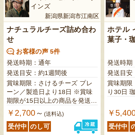
インズ
新潟県新潟市江南区
ナチュラルチーズ詰め合わ
ホテル
せ
菓子・
お客様の声 5件
発送時期：通年
発送時期
発送目安：約1週間後
発送目安
賞味期限：さけるチーズ プレ
賞味期限
ーン／製造日より18日 ※賞味
り
期限が15日以上の商品を発送し
ます さけるチーズ ブラックペ
￥2,700
￥5,40
～
(送料込)
ッパー／製造日より18日 ※賞
受付中
のし可
受付中
味期限が15日以上の商品を発送