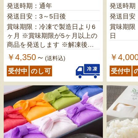
発送時期：通年
発送時期
発送目安：3～5日後
発送目安
賞味期限：冷凍で製造日より6
賞味期限
ヶ月 ※賞味期限が5ヶ月以上の
日
商品を発送します ※解凍後
は、冷蔵で1週間以内にお召し
￥4,350
￥4,00
～
(送料込)
上がりください
受付中
のし可
受付中