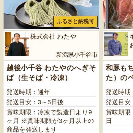
ふるさと納税可
株式会社 わたや
新潟県小千谷市
越後小千谷 わたやのへぎそ
和豚も
ば（生そば・冷凍）
た）の
発送時期：通年
発送時期
発送目安：3～5日後
発送目安
賞味期限：冷凍で製造日より9
賞味期限
ヶ月 ※賞味期限が3ヶ月以上の
日
商品を発送します