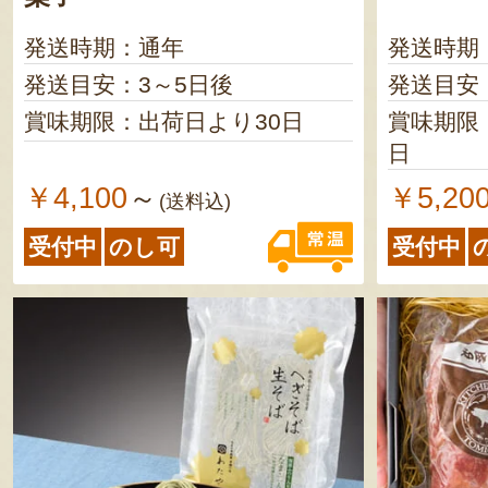
限が11日以上の商品を発送しま
発送時期：通年
発送時期
す
発送目安：3～5日後
発送目安
賞味期限：出荷日より30日
賞味期限
日
￥4,100
￥5,20
～
(送料込)
受付中
のし可
受付中