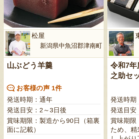
松屋
新潟県中魚沼郡津南町
山ぶどう羊羹
令和7年
之助セ
お客様の声 1件
発送時期：通年
発送時期
発送目安：2～3日後
発送目安
賞味期限：製造から90日（箱裏
賞味期限
面に記載）
ため、精
し上がり