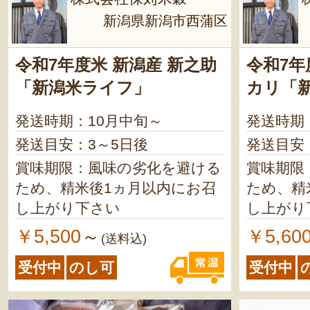
新潟県新潟市西蒲区
令和7年度米 新潟産 新之助
令和7年
「新潟米ライフ」
カリ「
発送時期：10月中旬～
発送時期
発送目安：3～5日後
発送目安
賞味期限：風味の劣化を避ける
賞味期限
ため、精米後1ヵ月以内にお召
ため、精
し上がり下さい
し上がり
￥5,500
￥5,60
～
(送料込)
受付中
のし可
受付中