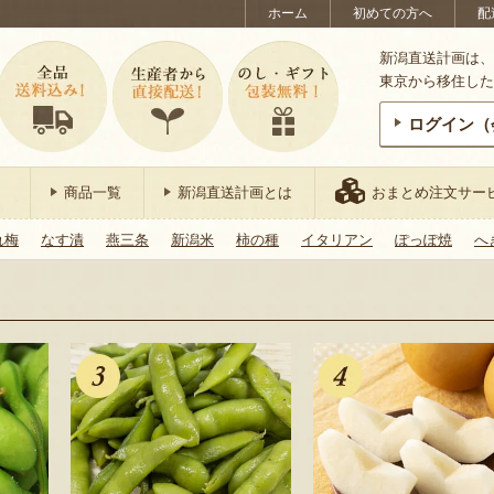
ホーム
初めての方へ
配
新潟直送計画は、
東京から移住した
ログイン（
商品一覧
新潟直送計画とは
おまとめ注文サー
れ梅
なす漬
燕三条
新潟米
柿の種
イタリアン
ぽっぽ焼
へ