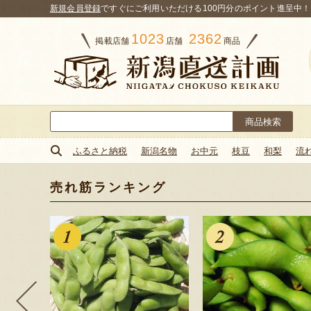
新規会員登録
ですぐにご利用いただける100円分のポイント進呈中！
1023
2362
掲載店舗
店舗
商品
検
索:
ふるさと納税
新潟名物
お中元
枝豆
和梨
流
売れ筋ランキング