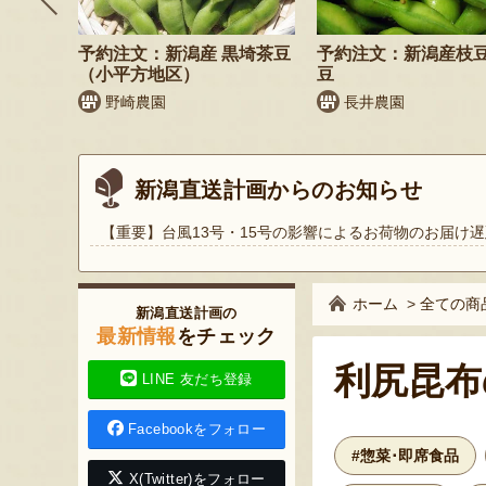
鬼もろこ
予約注文：新潟産 黒埼茶豆
予約注文：新潟産枝
（小平方地区）
豆
く
野崎農園
長井農園
新潟直送計画からのお知らせ
【重要】台風13号・15号の影響によるお荷物のお届け遅
ホーム
>
全ての商
新潟直送計画の
最新情報
をチェック
利尻昆布
LINE 友だち登録
Facebookをフォロー
#惣菜･即席食品
X(Twitter)をフォロー