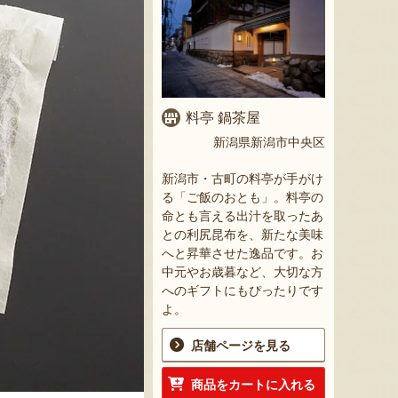
料亭 鍋茶屋
新潟県新潟市中央区
新潟市・古町の料亭が手がけ
る「ご飯のおとも」。料亭の
命とも言える出汁を取ったあ
との利尻昆布を、新たな美味
へと昇華させた逸品です。お
中元やお歳暮など、大切な方
へのギフトにもぴったりです
よ。
店舗ページを見る
商品をカートに入れる