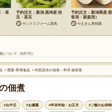
豆・茶
予約注文：新潟 黒埼産 枝
予約注文：新潟県産 
豆・茶豆
答用・家庭用）
サンクスファーム黒鳥
やまきん果樹園
延について（8月7日）
品
>
惣菜･即席食品
>
利尻昆布の佃煮 – 料亭 鍋茶屋
の佃煮
#お中元
#お歳暮
#年末年始・お正月
#ご飯のお供特