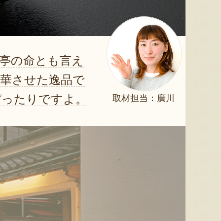
亭の命とも言え
昇華させた逸品で
ぴったりですよ。
取材担当：廣川