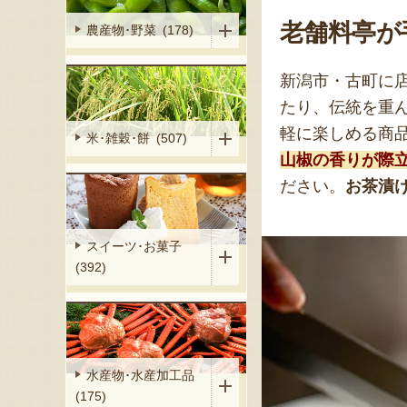
老舗料亭が
農産物･野菜 (178)
新潟市・古町に店
たり、伝統を重
軽に楽しめる商
米･雑穀･餅 (507)
山椒の香りが際
ださい。
お茶漬
スイーツ･お菓子
(392)
水産物･水産加工品
(175)