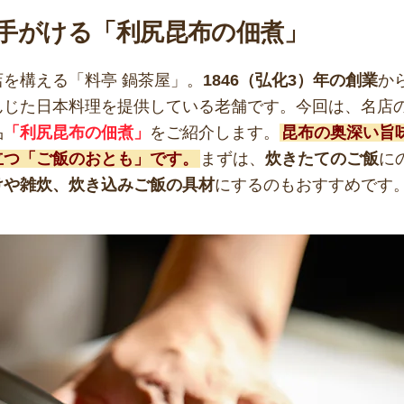
手がける「利尻昆布の佃煮」
を構える「料亭 鍋茶屋」。
1846（弘化3）年の創業
か
んじた日本料理を提供している老舗です。今回は、名店
品
「利尻昆布の佃煮」
をご紹介します。
昆布の奥深い旨
立つ「ご飯のおとも」です。
まずは、
炊きたてのご飯
に
けや雑炊、炊き込みご飯の具材
にするのもおすすめです