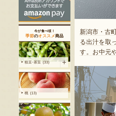
新潟市・古
今が食べ頃！
季節
の
オススメ
商品
る出汁を取
す。お中元
枝豆･茶豆 (33)
桃 (13)