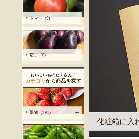
トマト (9)
茄子 (6)
おいしいものたくさん！
カテゴリ
から商品を探す
果物 (191)
化粧箱に入