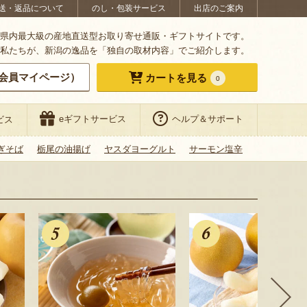
送・返品について
のし・包装サービス
出店のご案内
県内最大級の産地直送型お取り寄せ通販・ギフトサイトです。
私たちが、新潟の逸品を「独自の取材内容」でご紹介します。
会員マイページ）
カートを見る
0
eギフトサービス
ヘルプ＆サポート
ビス
ぎそば
栃尾の油揚げ
ヤスダヨーグルト
サーモン塩辛