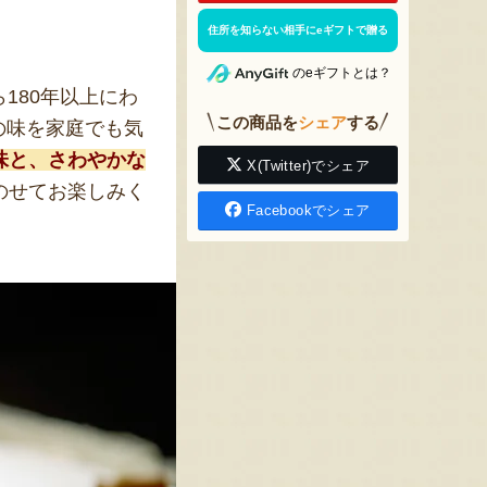
住所を知らない相手にeギフトで贈る
のeギフトとは？
ら180年以上にわ
この商品を
シェア
する
の味を家庭でも気
味と、さわやかな
X(Twitter)でシェア
のせてお楽しみく
Facebookでシェア
。