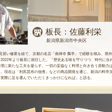
板長：佐藤利栄
新潟県新潟市中央区
見習い修業を経て、京都の名店「南禅寺 瓢亭」で経験を積み、県
2022年より板長に就任した。「歴史ある味を守りつつ、時代に
料理に新たな工夫を凝らす。一切の妥協なく料理と向き合う原動力
る。現在は「利尻昆布の佃煮」などの商品開発を通じ、新潟の料亭
、実際に足を運んでいただくきっかけになれば」と語る。