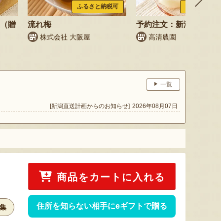
ふるさと納税可
ふるさと納税
梨（贈
流れ梅
予約注文：新潟県産 梨
株式会社 大阪屋
高清農園
一覧
[新潟直送計画からのお知らせ]
2026年08月07日
商品をカートに入れる
住所を知らない相手にeギフトで贈る
集