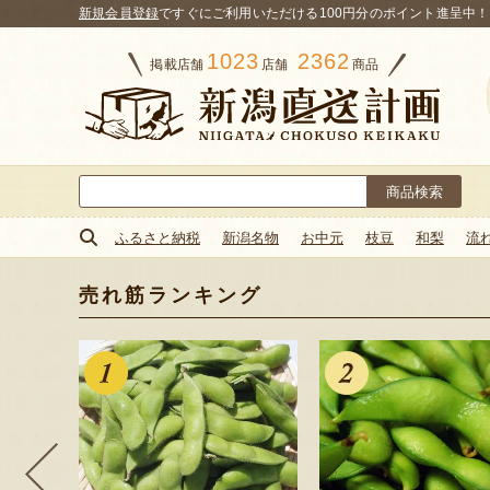
新規会員登録
ですぐにご利用いただける100円分のポイント進呈中！
1023
2362
掲載店舗
店舗
商品
検
索:
ふるさと納税
新潟名物
お中元
枝豆
和梨
流
売れ筋ランキング