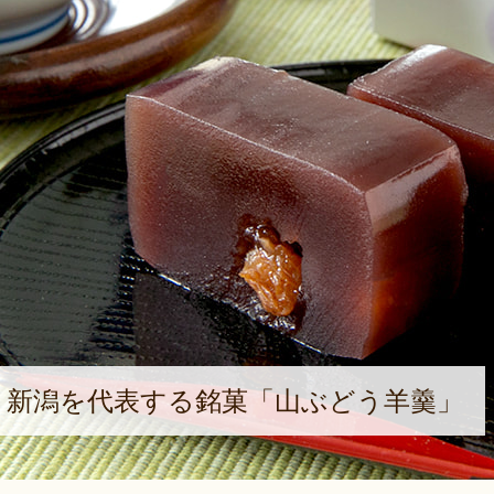
！新潟を代表する銘菓「山ぶどう羊羹」