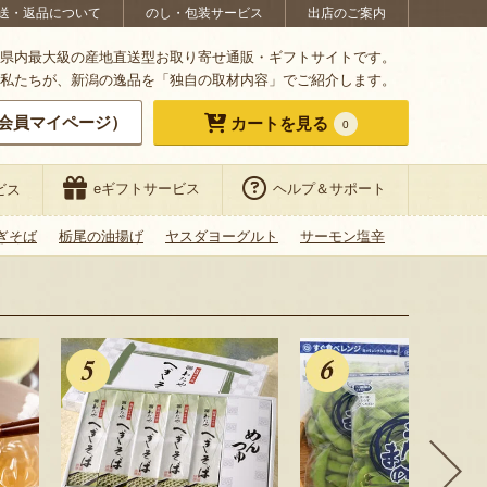
送・返品について
のし・包装サービス
出店のご案内
県内最大級の産地直送型お取り寄せ通販・ギフトサイトです。
私たちが、新潟の逸品を「独自の取材内容」でご紹介します。
会員マイページ）
カートを見る
0
eギフトサービス
ヘルプ＆サポート
ビス
ぎそば
栃尾の油揚げ
ヤスダヨーグルト
サーモン塩辛