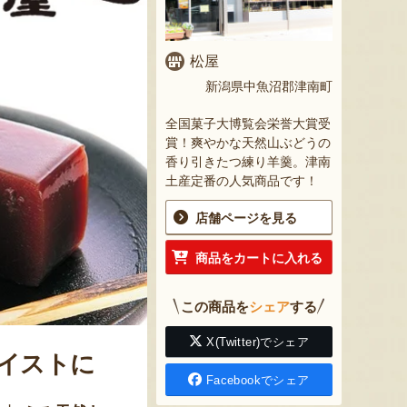
松屋
新潟県中魚沼郡津南町
全国菓子大博覧会栄誉大賞受
賞！爽やかな天然山ぶどうの
香り引きたつ練り羊羹。津南
土産定番の人気商品です！
店舗ページを見る
商品をカートに入れる
この商品を
シェア
する
X(Twitter)でシェア
テイストに
Facebookでシェア