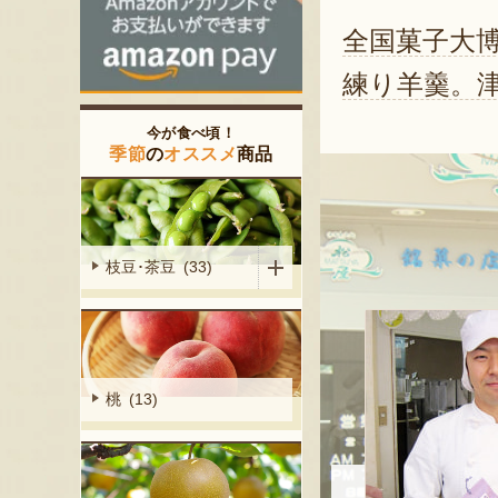
全国菓子大
練り羊羹。
今が食べ頃！
季節
の
オススメ
商品
枝豆･茶豆 (33)
桃 (13)