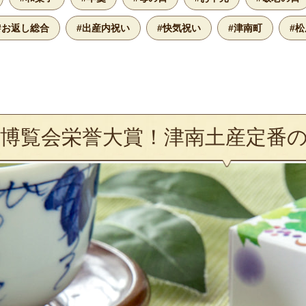
#お返し総合
#出産内祝い
#快気祝い
#津南町
#松
大博覧会栄誉大賞！津南土産定番