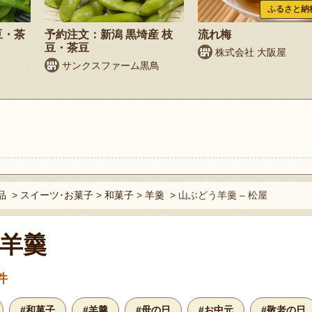
ふるさと納
豆・茶
予約注文：新潟 黒埼産 枝
流れ梅
豆・茶豆
株式会社 大阪屋
サンクスファーム黒鳥
ト
品
>
スイーツ･お菓子
>
和菓子
>
羊羹
>
山ぶどう羊羹 – 松屋
羊羹
件
#和菓子
#羊羹
#母の日
#お中元
#敬老の日