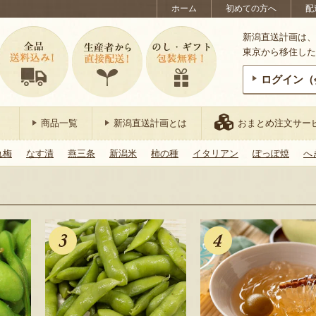
ホーム
初めての方へ
配
新潟直送計画は、
東京から移住した
ログイン（
商品一覧
新潟直送計画とは
おまとめ注文サー
れ梅
なす漬
燕三条
新潟米
柿の種
イタリアン
ぽっぽ焼
へ