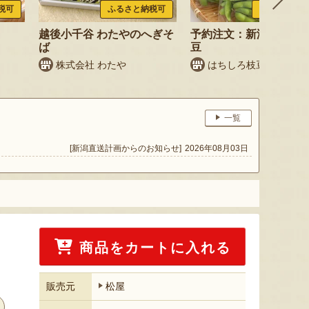
税可
ふるさと納税可
ふるさと納税
越後小千谷 わたやのへぎそ
予約注文：新潟産 枝豆
ば
豆
株式会社 わたや
はちしろ枝豆農園
一覧
[新潟直送計画からのお知らせ]
2026年08月03日
商品をカートに入れる
販売元
松屋