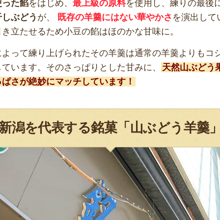
使った餡
をはじめ、
最上級の原料
を使用し、練りの最後
干しぶどう
が、
既存の羊羹にはない華やかさ
を演出して
引き立たせるため小豆の餡はほのかな甘味に。
によって練り上げられたその羊羹は通常の羊羹よりもコ
しています。そのさっぱりとした甘みに、
天然山ぶどう
っぱさが絶妙にマッチしています！
新潟を代表する銘菓「山ぶどう羊羹