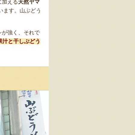
に加える
天然ヤマ
います。山ぶどう
シが強く、それで
果汁と干しぶどう
」