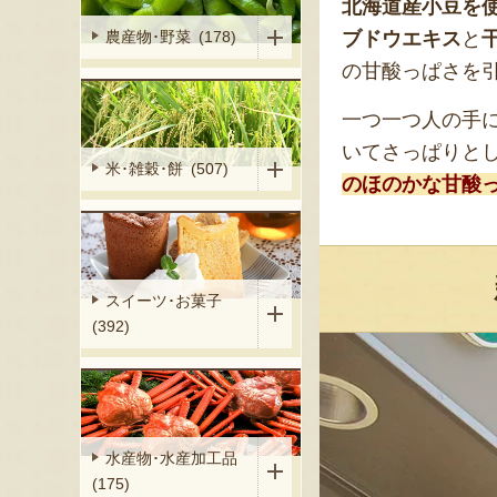
北海道産小豆を
ブドウエキス
と
農産物･野菜 (178)
の甘酸っぱさを
一つ一つ人の手
いてさっぱりと
米･雑穀･餅 (507)
のほのかな甘酸
スイーツ･お菓子
(392)
水産物･水産加工品
(175)