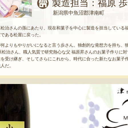
製造担当：福原 
新潟県中魚沼郡津南町
原松治さんの孫にあたり、現在和菓子を中心に製造を担当している
家である松屋に戻った。
が何よりもやりがいになると言う歩さん。独創的な発想力を持ち、
原松治さん、職人気質で研究熱心な父 福原昇さんのお菓子作りに
味を受け継ぎ、そしてさらにこれから、時代に合った新たなお菓子
職人だ。