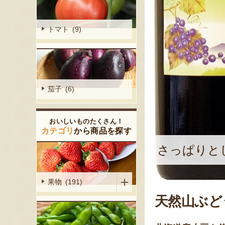
トマト (9)
茄子 (6)
おいしいものたくさん！
カテゴリ
から商品を探す
さっぱりと
果物 (191)
天然山ぶど