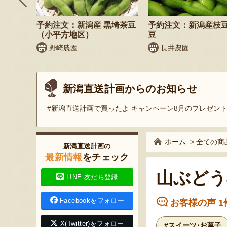
そば
予約注文：新潟産 黒埼茶豆
予約注文：新潟産枝
）
（小平方地区）
豆
野崎農園
長井農園
新潟直送計画からのお知らせ
#新潟直送計画で買ったよ キャンペーン8月のプレゼン
ホーム
>
全ての商
新潟直送計画の
最新情報
をチェック
山ぶどう
LINE 友だち登録
Facebookをフォロー
お客様の声 1
X(Twitter)をフォロー
#スイーツ･お菓子