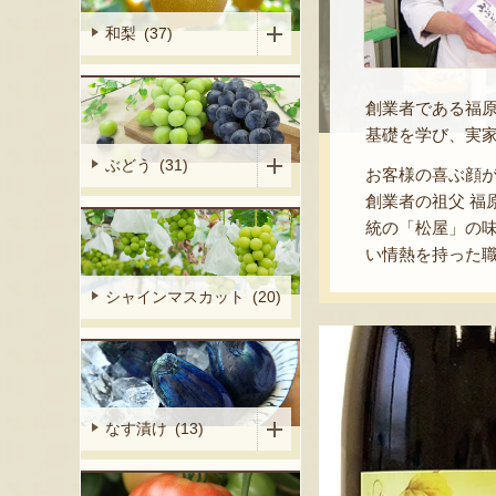
和梨 (37)
創業者である福
基礎を学び、実
ぶどう (31)
お客様の喜ぶ顔
創業者の祖父 福
統の「松屋」の
い情熱を持った
シャインマスカット (20)
なす漬け (13)