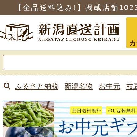
【全品送料込み!】掲載店舗
102
カ
検
索:
ふるさと納税
新潟名物
お中元
枝