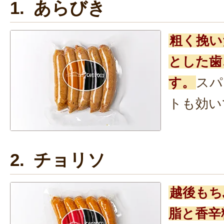
1. あらびき
粗く挽い
とした歯
す。
スパ
トも効い
2. チョリソ
越後もち
脂と香辛