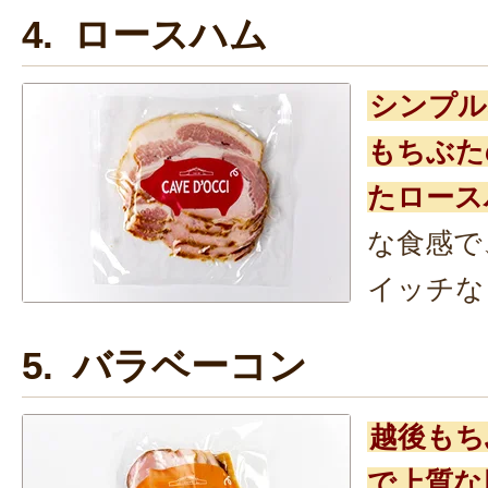
4. ロースハム
シンプル
もちぶた
たロース
な食感で
イッチな
5. バラベーコン
越後もち
で上質な