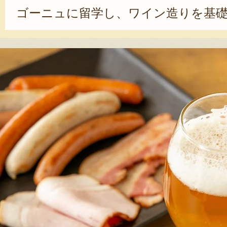
ゴーニュに留学し、ワイン造りを基礎
の留学期間を経て、2002年に「カー
2006年には、若くしてワイン醸造責
んが責任者となってからは、醸造方
ランス流に変更し、「樽熟成のワイ
た。2012年からは商品開発にも携わ
川さんの趣味全開の「どうぶつシリ
心溢れるワインも登場。「新潟のワ
方に知ってもらいたい。ワイン産地
うイメージになるといいな」と、少
しで語ってくれた。