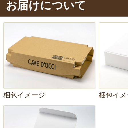
お届けについて
は麦の香ばしさを感じますね。
余韻が残る間に、「あらびき」をぱ
ん、ジューシーな脂の甘みと
さまざ
香り
が広がります。
ビールがさわ
ので、後味はスッキリです！
お腹
る、贅沢なひとときを味わえました
梱包イメージ
梱包イメ