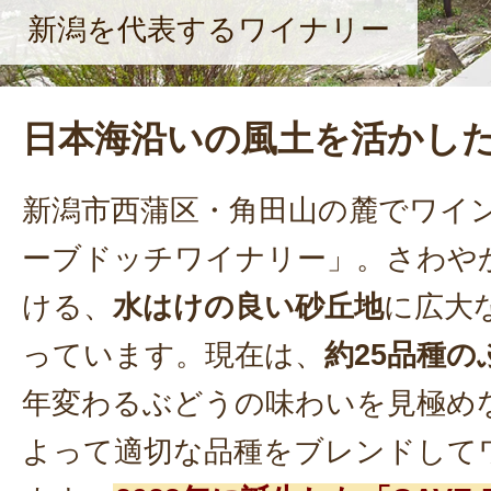
新潟を代表するワイナリー
日本海沿いの風土を活かし
新潟市西蒲区・角田山の麓でワイ
ーブドッチワイナリー」。さわや
ける、
水はけの良い砂丘地
に広大
っています。現在は、
約25品種の
年変わるぶどうの味わいを見極め
よって適切な品種をブレンドして