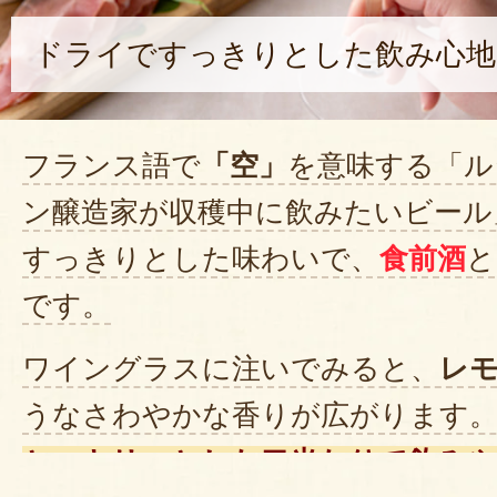
ドライですっきりとした飲み心地
フランス語で
「空」
を意味する「ル
ン醸造家が収穫中に飲みたいビール
すっきりとした味わいで、
食前酒
と
です。
ワイングラスに注いでみると、
レ
うなさわやかな香りが広がります
と、キリッとした口当たりで飲み