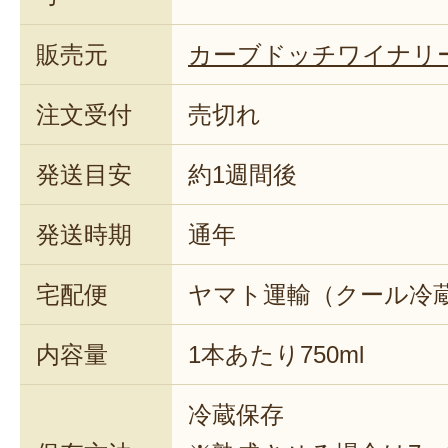
販売元
カーブドッチワイナリ
注文受付
売切れ
発送目安
約1週間後
発送時期
通年
宅配便
ヤマト運輸（クール冷
内容量
1本あたり750ml
冷蔵保存