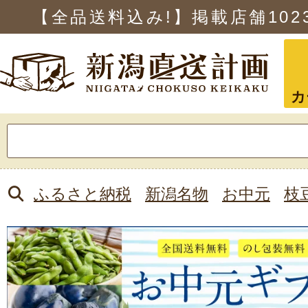
【全品送料込み!】掲載店舗
102
カ
検
索:
ふるさと納税
新潟名物
お中元
枝