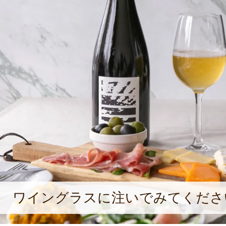
んが責任者となってからは、醸造方
ランス流に変更し、「樽熟成のワイ
た。2012年からは商品開発にも携わ
川さんの趣味全開の「どうぶつシリ
心溢れるワインも登場。「新潟のワ
方に知ってもらいたい。ワイン産地
うイメージになるといいな」と、少
しで語ってくれた。
ワイングラスに注いでみてくださ