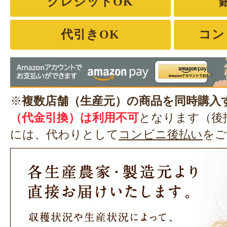
クレジットOK
代引きOK
コン
※
複数店舗（生産元）の商品を同時購入
（代金引換）は利用不可
となります（後
には、代わりとして
コンビニ後払い
をご