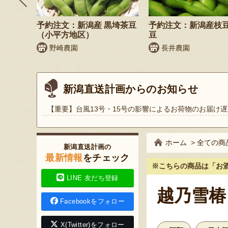
鬼もろこ
予約注文：新潟産 黒埼茶豆
予約注文：新潟産枝
（小平方地区）
豆
く
野崎農園
長井農園
新潟直送計画からのお知らせ
【重要】台風13号・15号の影響によるお荷物のお届け遅
ホーム
>
全ての商
新潟直送計画の
最新情報
をチェック
※こちらの商品は
「お
LINE 友だち登録
越乃雪椿
Facebookをフォロー
X(Twitter)をフォロー