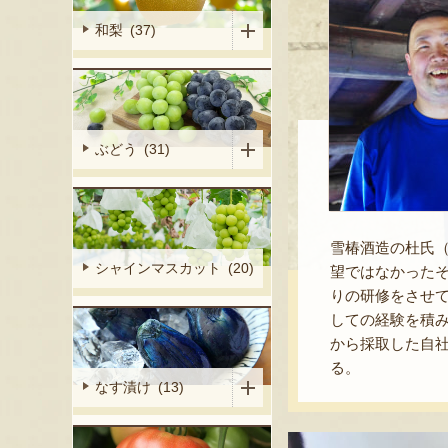
和梨 (37)
ぶどう (31)
雪椿酒造の杜氏
シャインマスカット (20)
望ではなかった
りの研修をさせ
しての経験を積
から採取した自
る。
なす漬け (13)