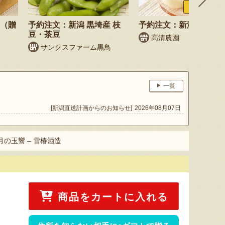
ふるさと納税
梨（贈
予約注文：新潟 黒埼産 枝
予約注文：新潟県産 梨
豆・茶豆
高清農園
サンクスファーム黒鳥
一覧
[新潟直送計画からのお知らせ]
2026年08月07日
月の玉響 – 雪椿酒造
商品をカートに入れる