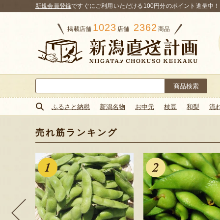
新規会員登録
ですぐにご利用いただける100円分のポイント進呈中！
1023
2362
掲載店舗
店舗
商品
検
索:
ふるさと納税
新潟名物
お中元
枝豆
和梨
流
売れ筋ランキング