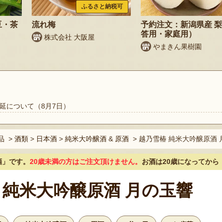
ふるさと納税可
豆・茶
流れ梅
予約注文：新潟県産 
答用・家庭用）
株式会社 大阪屋
やまきん果樹園
延について（8月7日）
品
>
酒類
>
日本酒
>
純米大吟醸酒
&
原酒
>
越乃雪椿 純米大吟醸原酒 
酒」
です。
20歳未満の方はご注文頂けません。
お酒は20歳になってから
 純米大吟醸原酒 月の玉響