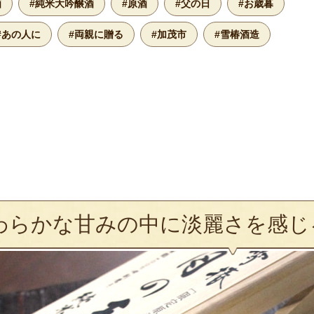
酒
#純米大吟醸酒
#原酒
#父の日
#お歳暮
#あの人に
#両親に贈る
#加茂市
#雪椿酒造
わらかな甘みの中に淡麗さを感じ