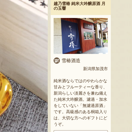
越乃雪椿 純米大吟醸原酒 月
の玉響
雪椿酒造
新潟県加茂市
純米酒ならではのやわらかな
甘みとフルーティーな香り、
新潟らしい淡麗さを兼ね備え
た純米大吟醸酒。濾過・加水
をしていない「無濾過原酒」
です。高級感のある桐箱入り
は、大切な方へのギフトにど
うぞ。