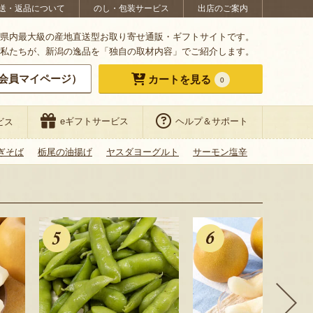
送・返品について
のし・包装サービス
出店のご案内
県内最大級の産地直送型お取り寄せ通販・ギフトサイトです。
私たちが、新潟の逸品を「独自の取材内容」でご紹介します。
会員マイページ）
カートを見る
0
eギフトサービス
ヘルプ＆サポート
ビス
ぎそば
栃尾の油揚げ
ヤスダヨーグルト
サーモン塩辛