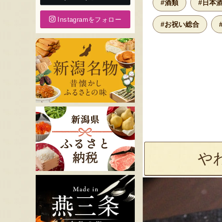
#酒類
#日本
Instagramをフォロー
#お祝い総合
や