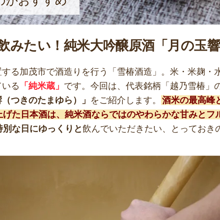
のがおすすめ
飲みたい！純米大吟醸原酒「月の玉響
置する加茂市で酒造りを行う「雪椿酒造」。米・米麹・
ている
「純米蔵」
です。今回は、代表銘柄「越乃雪椿」
響（つきのたまゆら）」
をご紹介します。
酒米の最高峰
き上げた日本酒は、純米酒ならではのやわらかな甘みとフ
特別な日にゆっくりと
飲んでいただきたい、とっておき