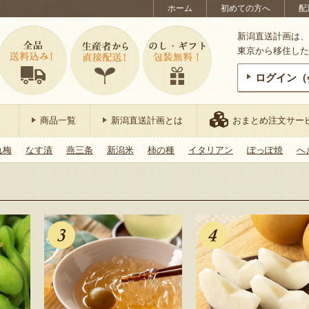
ホーム
初めての方へ
配
新潟直送計画は、
東京から移住した
ログイン（
商品一覧
新潟直送計画とは
おまとめ注文サー
れ梅
なす漬
燕三条
新潟米
柿の種
イタリアン
ぽっぽ焼
へ