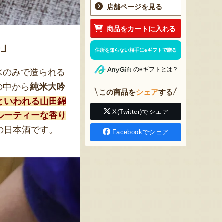
店舗ページを見る
商品をカートに入れる
」
住所を知らない相手にeギフトで贈る
のeギフトとは？
水のみで造られる
の中から
純米大吟
この商品を
シェア
する
といわれる山田錦
X(Twitter)でシェア
ルーティーな香り
の日本酒です。
Facebookでシェア