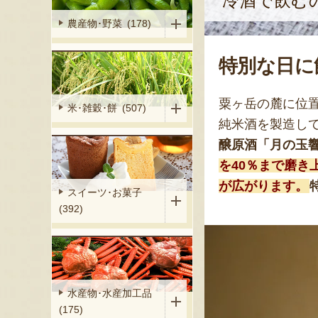
冷酒で飲む
農産物･野菜 (178)
特別な日に
粟ヶ岳の麓に位
米･雑穀･餅 (507)
純米酒を製造し
醸原酒「月の玉
を40％まで磨
が広がります。
スイーツ･お菓子
(392)
水産物･水産加工品
(175)