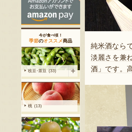
今が食べ頃！
季節
の
オススメ
商品
純米酒なら
淡麗さを兼
酒」です。
枝豆･茶豆 (33)
桃 (13)