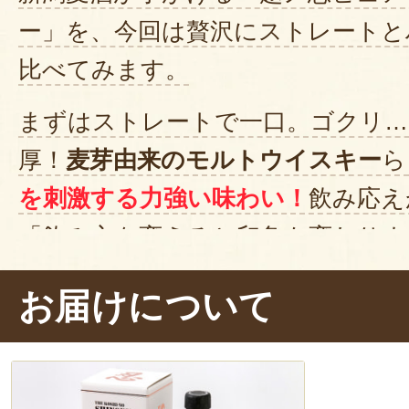
ー」を、今回は贅沢にストレートと
比べてみます。
まずはストレートで一口。ゴクリ…
厚！
麦芽由来のモルトウイスキー
ら
を刺激する力強い味わい！
飲み応え
「飲み方を変えると印象も変わりま
でしたので、飲みやすく炭酸で割っ
お届けについて
いただきます！ゴクゴク……おお！
た！厚みのあるモルトウイスキー
つ、
軽やかな口当たり
で飲みやすい