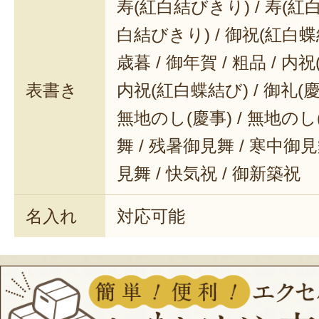
寿(紅白結びきり) / 寿(紅白
白結びきり) / 御祝(紅白蝶結
歳暮 / 御年賀 / 粗品 / 内
表書き
内祝(紅白蝶結び) / 御礼(慶事
無地のし(慶事) / 無地のし
舞 / 残暑御見舞 / 寒中御見舞
見舞 / 快気祝 / 御新築祝
名入れ
対応可能