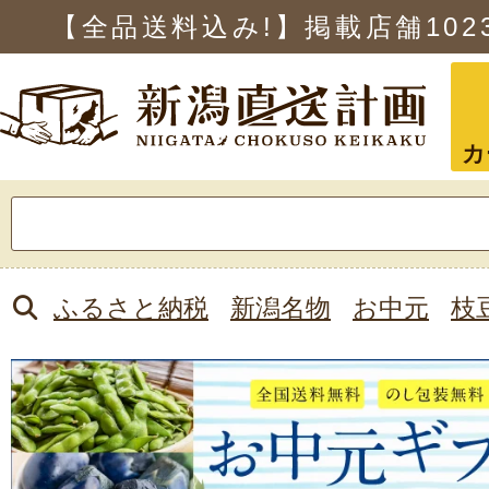
【全品送料込み!】掲載店舗
102
カ
検
索:
ふるさと納税
新潟名物
お中元
枝