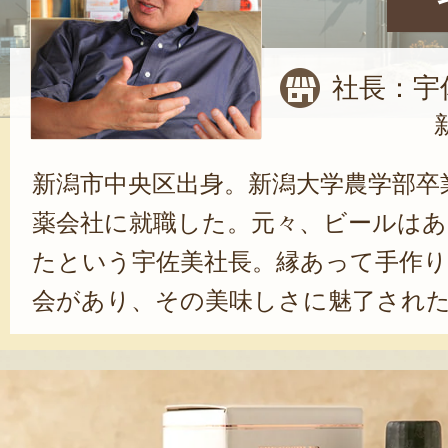
社長：宇
新潟市中央区出身。新潟大学農学部卒
薬会社に就職した。元々、ビールは
たという宇佐美社長。縁あって手作
会があり、その美味しさに魅了され
ルを造る」と決心し、脱サラすると
スタート。本場ヨーロッパで古来か
内発酵」「瓶内熟成」といった製造方