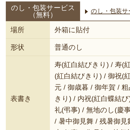
のし・包装サービス
のし・包装サ
（無料）
場所
外箱に貼付
形状
普通のし
寿(紅白結びきり) / 寿(
(紅白結びきり) / 御祝(
元 / 御歳暮 / 御年賀 / 
表書き
きり) / 内祝(紅白蝶結び) 
礼(弔事) / 無地のし(慶事
/ 暑中御見舞 / 残暑御見舞