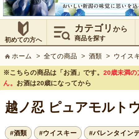
カテゴリ
から
商品を探す
初めての方へ
ホーム
>
全ての商品
>
酒類
>
ウイス
※こちらの商品は
「お酒」
です。
20歳未満
ん。
お酒は20歳になってから
越ノ忍 ピュアモルト
#酒類
#ウイスキー
#バレンタイン