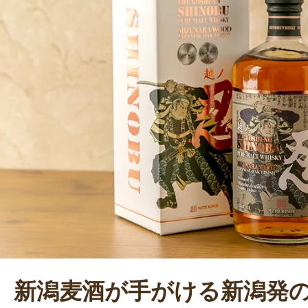
て酒造免許を取得した、いわば「本
オニア」である。現在はビール製造
人工栽培や畜産にも力を注ぐ。「地ビ
ル」を追求し、自分が飲んで美味し
造り続けることが今後の目標だ。さ
康効果に着目した新規事業の展開など
組みに世界中から注目が集まってい
新潟麦酒が手がける新潟発