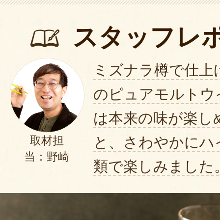
スタッフレ
ミズナラ樽で仕上
のピュアモルトウ
は本来の味が楽し
と、さわやかにハ
取材担
当：野崎
類で楽しみました