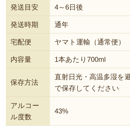
発送目安
4～6日後
発送時期
通年
宅配便
ヤマト運輸（通常便）
内容量
1本あたり700ml
直射日光・高温多湿を
保存方法
で保存してください
アルコー
43%
ル度数