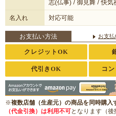
志(仏事) / 御見舞 / 快
名入れ
対応可能
お支払い方法
お支払
クレジットOK
代引きOK
コン
※
複数店舗（生産元）の商品を同時購入
（代金引換）は利用不可
となります（後