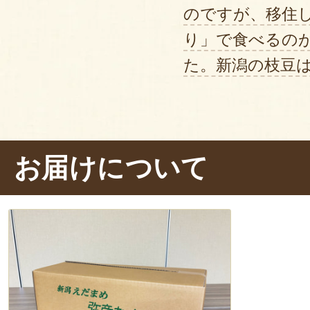
感にこだわりたいので、3分ほどで
のですが、移住
り」で食べるの
た！いい香りですね〜。
た。新潟の枝豆は
では、いただきます！パクッ……お
な旨味
がたまりません。そして、
爽
に広がります。短めに茹でたので、
お届けについて
ね。どうしよう、手が止まりませ
食べられます！