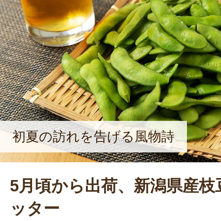
も特に多い生産量を誇る。また、直営
「越王の里（こしわのさと）」は、西
の朝採りの野菜を販売。連日、朝から
気店だ。1年を通して、最も売れるの
栽培される「越王おけさ柿」。秋の贈
だという。
※2022年4月1日、JA越後中央は合併
やき」になりました。
初夏の訪れを告げる風物詩
5月頃から出荷、新潟県産枝
ッター