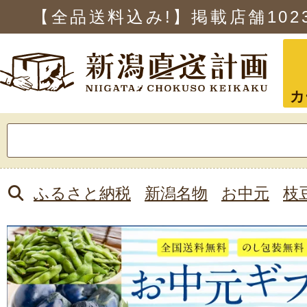
【全品送料込み!】掲載店舗
102
カ
検
索:
ふるさと納税
新潟名物
お中元
枝