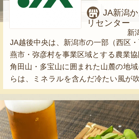
JA新潟
リセンター
新
JA越後中央は、新潟市の一部（西区
燕市・弥彦村を事業区域とする農業協
角田山・多宝山に囲まれた山麓の地域
らは、ミネラルを含んだ冷たい風が
作物にとって好条件となる寒暖差が
JA越後中央では、四季折々、その地
生産。柿・いちじく・枝豆・花など、
中でも、米は信濃川の豊富な水によ