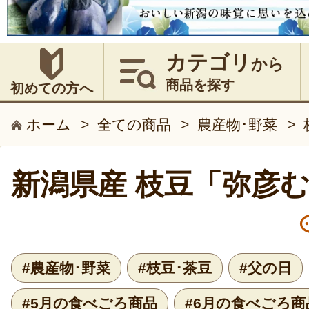
カテゴリ
から
商品を探す
初めての方へ
ホーム
>
全ての商品
>
農産物･野菜
>
新潟県産 枝豆「弥彦
#農産物･野菜
#枝豆･茶豆
#父の日
#5月の食べごろ商品
#6月の食べごろ商