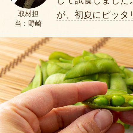
して試食しました
とても美味しかったです！
が、初夏にピッタ
取材担
当：野崎
2024年06月12日
凄く甘みがあって美味しかったで
す。
2024年06月11日
/
注文から１週間で届きました。
早速レシピ通りに ３分茹であつあ
た。
ちょうど良い固さの茹でかけんで
甘みもありとっても美味しく頂き