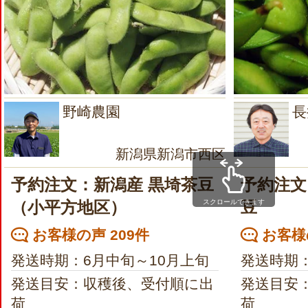
野崎農園
長
新潟県新潟市西区
予約注文：新潟産 黒埼茶豆
予約注文
スクロールできます
（小平方地区）
豆
お客様の声 209件
お客様の
発送時期：6月中旬～10月上旬
発送時期：
発送目安：収穫後、受付順に出
発送目安
荷
荷