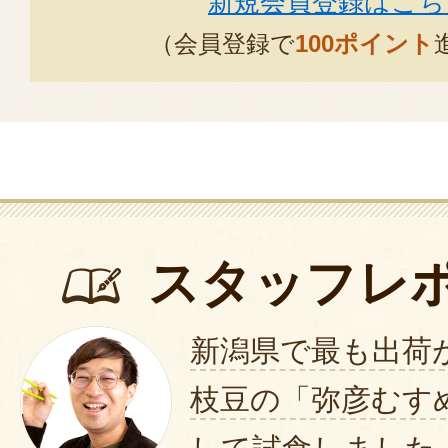
新規会員登録はこち
たまたま、先日見ていたTVで出て
（会員登録で
100ポイント
思い注文しました。
で、届いてすぐに茹でて、実食・・
期待しすぎていた様です。
生産者の違いとか個体差があると
私が今まで食べた中で、マジに美
丹波の黒豆枝豆と山形のだだちゃ
それを超えるのは無理そう・・。
スタッフレ
味とか食感の好みはあると思いま
でした。
新潟県で最も出荷
これからも美味しい枝豆を作って
枝豆の「弥彦むす
2024年06月12日