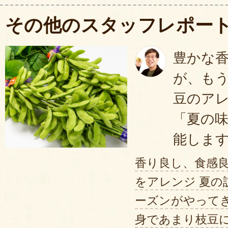
1. 枝からもいだ枝豆に塩を振り、
その他のスタッフレポー
をしっかり落としましょう。
豊かな
2. 鍋に、水と
大さじ1杯の塩
を入れ
が、も
に対して3～5倍が適切。
豆のア
3. 沸騰したら、枝豆を入れます。 
「夏の
分〜3分30秒
が目安です。
能しま
4. ザルにあげ、お湯を切り、塩を
香り良し、食感
です。
をアレンジ 夏の
目安の時間より
長めに茹でると、甘
ーズンがやって
めに茹でると食感と風味が際立つ
そ
身であまり枝豆