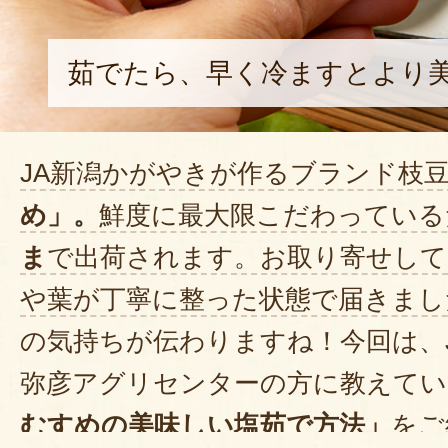
半分は生のまま、洗って水分を拭
した。
茹でたら、早く冷ますとより
2024年06月07日
/
待ちに待って今日やっと届きまし
JA新潟かがやきが作るブランド枝
早速茹でて食してみましたが・・
普通・・・。昔食べた時はもっと
め」。
鮮度に最大限こだわっている
と味でしたが、全く違う枝豆の様です
ま
で出荷されます。お取り寄せして
豆、もっと美味しいと期待しまし
や葉が丁寧に整った状態で届きまし
ーパーの少々高い茶豆にしておけ
の気持ちが伝わりますね！今回は、
せん、期待外れでした・・・。
弥彦アグリセンターの方に教えてい
2022年06月0
むすめの美味しい塩茹で方法」
をご