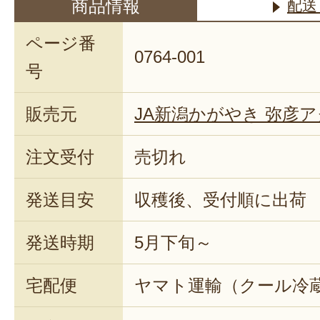
商品情報
配送
ページ番
0764-001
号
販売元
JA新潟かがやき 弥彦
注文受付
売切れ
発送目安
収穫後、受付順に出荷
発送時期
5月下旬～
宅配便
ヤマト運輸（クール冷