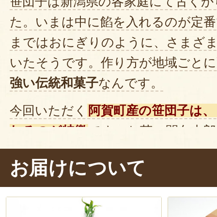
笹団子は新潟県の各家庭にて古くか
た。いまは中に餡を入れるのが定番
まではおにぎりのように、さまざ
いたそうです。作り方が地域ごとに
強い伝統和菓子
なんです。
今回いただく
阿賀町産の笹団子は、
れるのが特徴
です。お茶の間久太郎
伝わる製法を守り、
一つ一つ手作り
お届けについて
の原料となる
お米も自ら栽培
してい
品。さっそく、笹を剥いてそのま
す。