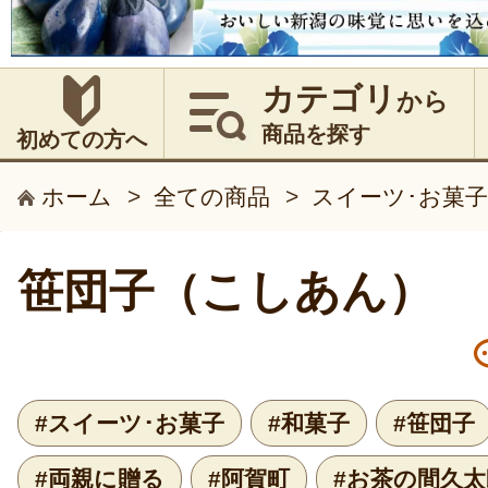
カテゴリ
から
商品を探す
初めての方へ
ホーム
>
全ての商品
>
スイーツ･お菓子
笹団子（こしあん）
#スイーツ･お菓子
#和菓子
#笹団子
#両親に贈る
#阿賀町
#お茶の間久太