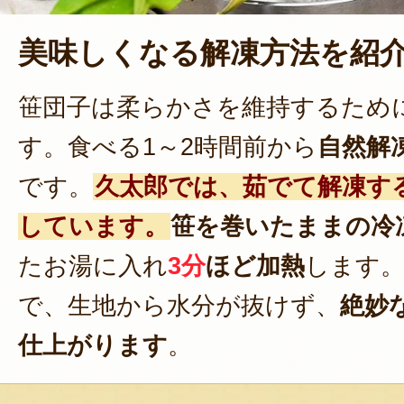
美味しくなる解凍方法を紹
笹団子は柔らかさを維持するため
す。食べる1～2時間前から
自然解
です。
久太郎では、茹でて解凍す
しています。
笹を巻いたままの冷
たお湯に入れ
3分
ほど加熱
します
で、生地から水分が抜けず、
絶妙
仕上がります
。