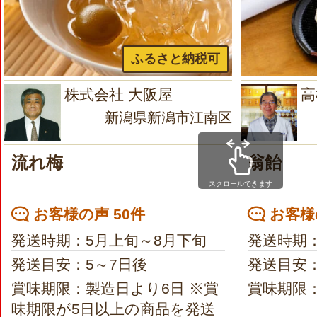
ふるさと納税可
株式会社 大阪屋
高
新潟県新潟市江南区
流れ梅
翁飴
スクロールできます
お客様の声 50件
お客様
発送時期：5月上旬～8月下旬
発送時期
発送目安：5～7日後
発送目安：
賞味期限：製造日より6日 ※賞
賞味期限
味期限が5日以上の商品を発送