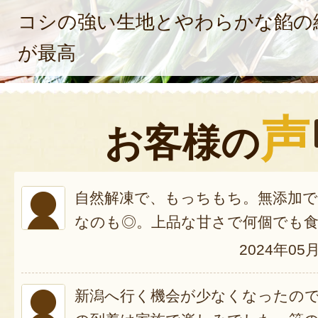
コシの強い生地とやわらかな餡の
が最高
声
お客様の
自然解凍で、もっちもち。無添加
なのも◎。上品な甘さで何個でも
2024年05
新潟へ行く機会が少なくなったの