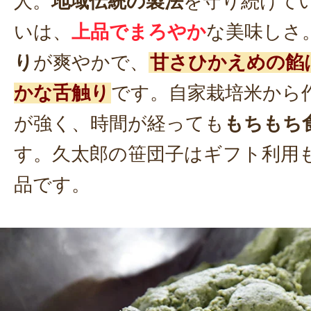
人。
地域伝統の製法
を守り続けて
いは、
上品でまろやか
な美味しさ
り
が爽やかで、
甘さひかえめの餡
かな舌触り
です。自家栽培米から
が強く、時間が経っても
もちもち
す。久太郎の笹団子はギフト利用
品です。