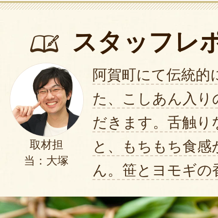
スタッフレ
阿賀町にて伝統的
た、こしあん入り
だきます。舌触り
と、もちもち食感
取材担
当：大塚
ん。笹とヨモギの