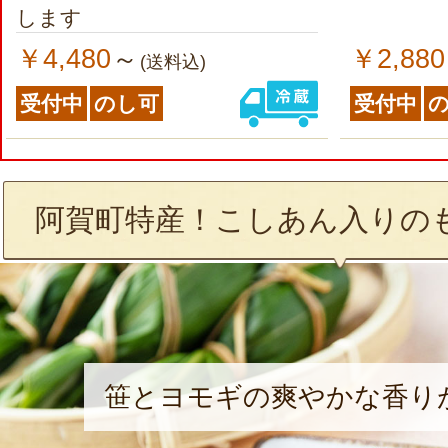
します
￥4,480
￥2,880
～
(送料込)
受付中
のし可
受付中
阿賀町特産！こしあん入りの
笹とヨモギの爽やかな香り