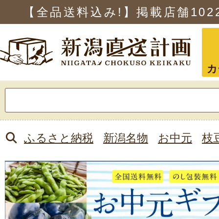
【全品送料込み!】掲載店舗
102
カ
検
索:
ふるさと納税
新潟名物
お中元
枝