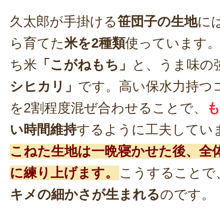
久太郎が手掛ける
笹団子の生地
に
ら育てた
米を2種類
使っています。
ち米
「こがねもち」
と、うま味の
シヒカリ」
です。高い保水力持つ
を2割程度混ぜ合わせることで、
い時間維持
するように工夫してい
こねた生地は一晩寝かせた後、全
に練り上げます。
こうすることで
キメの細かさが生まれる
のです。