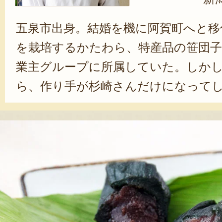
五泉市出身。結婚を機に阿賀町へと移
を栽培するかたわら、特産品の笹団子
業主グループに所属していた。しか
ら、作り手が杉崎さんだけになって
同氏はお茶の間久太郎を立ち上げ、
ら、笹団子作りを続けてきた。阿賀町
さないよう、雇い入れた店員に作り
地域に貢献したいという意識が高く
ある杉崎さんのもとには、「阿賀町
う同じ想いを持つ人が多く集まる。
力を得ながら、特産品の開発・販売