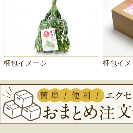
ぱくっ。ん～、
もちもち！
生地のコ
いです。中身の
餡は舌触りがなめら
に仕上がっています。口を近づけた
りと漂う笹とヨモギの香りが爽や
梱包イメージ
梱包イメ
食べられます。
お餅で作った生地は腹持ちが良く、
いたときの
おやつにぴったり
。笹
名度が高まっており、
春の風物詩
と
文が入ります。新年度のご挨拶・贈
る商品です。