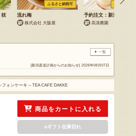
ふるさと納税可
ふるさと納税
 枝
流れ梅
予約注文：新潟県産 梨
株式会社 大阪屋
高清農園
鳥
一覧
[新潟直送計画からのお知らせ]
2026年08月07日
フォンケーキ – TEA CAFE DAKKE
商品をカートに入れる
eギフト在庫切れ