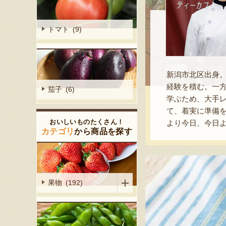
トマト (9)
新潟市北区出身
経験を積む。一方
茄子 (6)
学ぶため、大手
て、着実に準備を進
おいしいものたくさん！
より今日、今日
カテゴリ
から商品を探す
果物 (192)