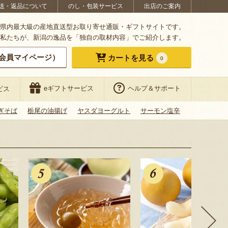
送・返品について
のし・包装サービス
出店のご案内
県内最大級の産地直送型お取り寄せ通販・ギフトサイトです。
私たちが、新潟の逸品を「独自の取材内容」でご紹介します。
会員マイページ）
カートを見る
0
eギフトサービス
ヘルプ＆サポート
ビス
ぎそば
栃尾の油揚げ
ヤスダヨーグルト
サーモン塩辛