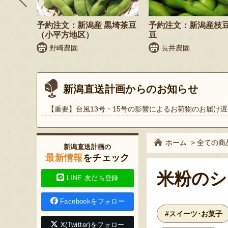
納税可
枝豆・茶
予約注文：新潟産 黒埼茶豆
予約注文：新潟産枝
（小平方地区）
豆
野崎農園
長井農園
新潟直送計画からのお知らせ
【重要】台風13号・15号の影響によるお荷物のお届け遅
ホーム
>
全ての商
新潟直送計画の
最新情報
をチェック
米粉のシ
LINE 友だち登録
Facebookをフォロー
#スイーツ･お菓子
X(Twitter)をフォロー