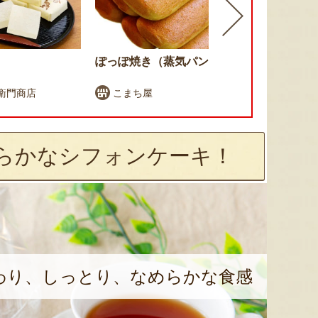
ぽっぽ焼き（蒸気パン）
アラモード
ート
衛門商店
こまち屋
アラモー
らかなシフォンケーキ！
わり、しっとり、なめらかな食感