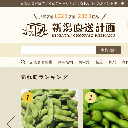
新規会員登録
ですぐにご利用いただける100円分のポイント進呈中！
1023
2363
掲載店舗
店舗
商品
検
索:
ふるさと納税
新潟名物
お中元
枝豆
和梨
流
売れ筋ランキング