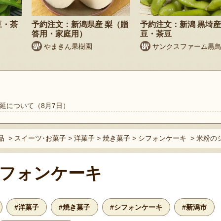
豆・茶
予約注文：新潟県産 梨（贈
予約注文：新潟 黒埼産
答用・家庭用）
豆・茶豆
やまきん果樹園
サンクスファーム黒
延について（8月7日）
品
>
スイーツ･お菓子
>
洋菓子
>
焼き菓子
>
シフォンケーキ
>
米粉のシ
フォンケーキ
#洋菓子
#焼き菓子
#シフォンケーキ
#新潟市