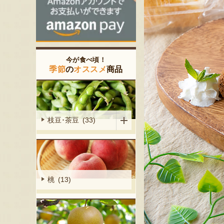
今が食べ頃！
季節
の
オススメ
商品
枝豆･茶豆 (33)
桃 (13)