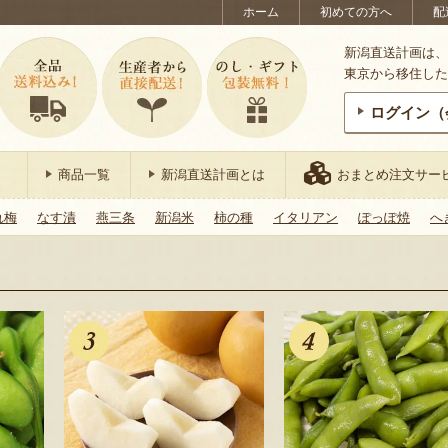
ホーム
初めての方へ
配
新潟直送計画は、
東京から移住した
ログイン（
商品一覧
新潟直送計画とは
おまとめ注文サー
れ梅
なす漬
燕三条
新潟米
柿の種
イタリアン
ぽっぽ焼
へ