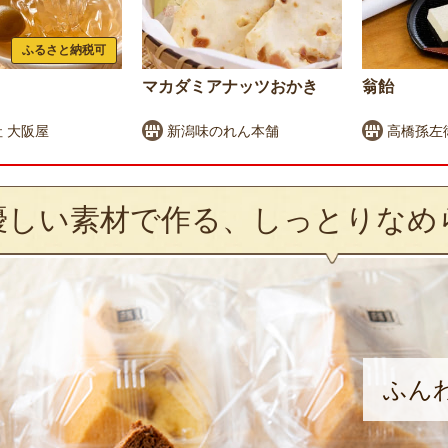
ふるさと納税可
マカダミアナッツおかき
翁飴
 大阪屋
新潟味のれん本舗
高橋孫左
優しい素材で作る、しっとりなめ
ふん