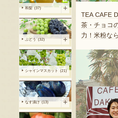
和梨 (37)
TEA CAF
茶・チョコ
力！米粉な
ぶどう (32)
シャインマスカット (21)
なす漬け (13)