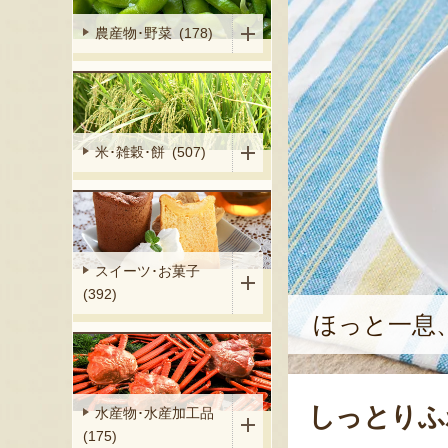
農産物･野菜 (178)
米･雑穀･餅 (507)
スイーツ･お菓子
(392)
ほっと一息
しっとりふ
水産物･水産加工品
(175)