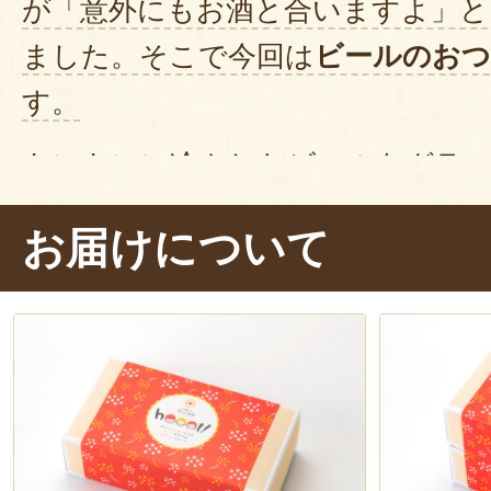
が「意外にもお酒と合いますよ」と
ました。そこで今回は
ビールのお
す。
キンキンに冷やしたビールをグラ
ッキーをサクッ。おぉ、サクサク、
お届けについて
チーズの風味がまろやか
で美味しい
口の中に広がる黒こしょうのピリッ
いアクセント。
ビールにとっても