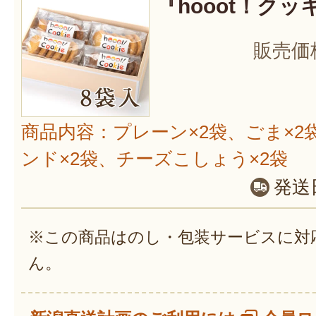
『hooot！クッ
販売価
商品内容：プレーン×2袋、ごま×2
ンド×2袋、チーズこしょう×2袋
発送
※この商品はのし・包装サービスに対
ん。