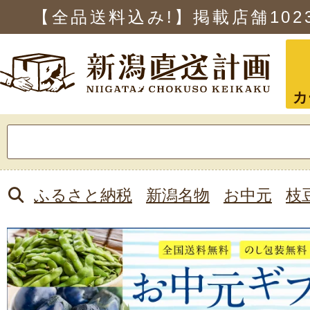
【全品送料込み!】掲載店舗
102
カ
検
索:
ふるさと納税
新潟名物
お中元
枝