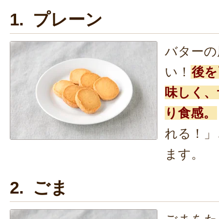
1. プレーン
バターの
い！
後を
味しく、
り食感。
れる！」
ます。
2. ごま