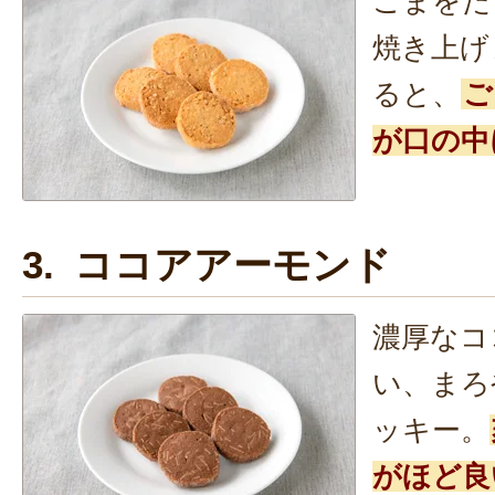
ごまをた
焼き上げ
ると、
ご
が口の中
3. ココアアーモンド
濃厚なコ
い、まろ
ッキー。
がほど良