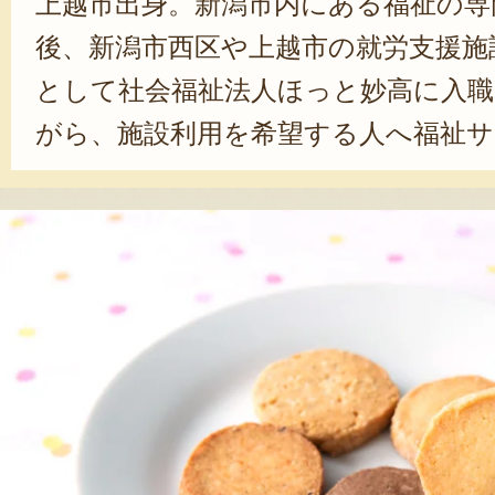
上越市出身。新潟市内にある福祉の専
後、新潟市西区や上越市の就労支援施
として社会福祉法人ほっと妙高に入職
がら、施設利用を希望する人へ福祉サ
ってきた。2020年4月、同施設内に
ーのぞみ」の管理者兼職業指導員に就
を通じて、利用者が自立した生活が
ト。「どんな時も利用者さんの目線
ケーションを取ることを大切にして
いる。