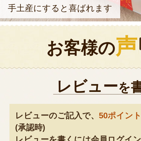
手土産にすると喜ばれます
声
お客様の
レビュー
を
レビューのご記入で、
50ポイン
(承認時)
レビューを書くには会員ログイン