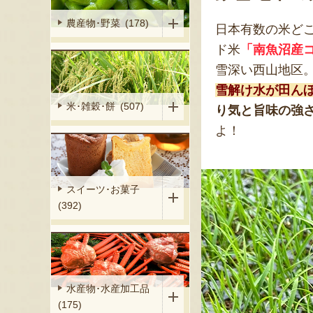
農産物･野菜 (178)
日本有数の米ど
ド米
「南魚沼産
雪深い西山地区
雪解け水が田ん
米･雑穀･餅 (507)
り気と旨味の強
よ！
スイーツ･お菓子
(392)
水産物･水産加工品
(175)