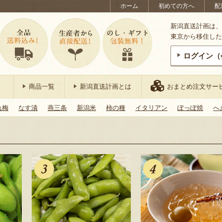
ホーム
初めての方へ
配
新潟直送計画は、
東京から移住した
ログイン（
商品一覧
新潟直送計画とは
おまとめ注文サー
れ梅
なす漬
燕三条
新潟米
柿の種
イタリアン
ぽっぽ焼
へ