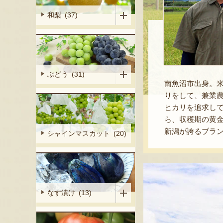
和梨 (37)
ぶどう (31)
南魚沼市出身。米
りをして、兼業
ヒカリを追求し
ら、収穫期の黄
新潟が誇るブラ
シャインマスカット (20)
なす漬け (13)