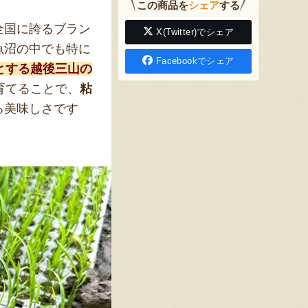
この商品を
シェア
する
全国に誇るブラン
X(Twitter)でシェア
魚沼の中でも特に
Facebookでシェア
とする越後三山の
育てることで、
粘
る美味しさです