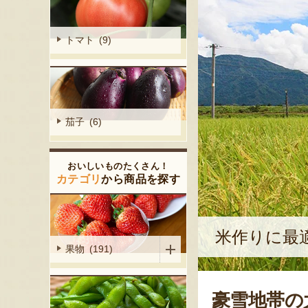
トマト (9)
茄子 (6)
おいしいものたくさん！
カテゴリ
から商品を探す
米作りに最
果物 (191)
豪雪地帯の