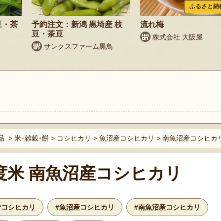
ふるさと納
豆・茶
予約注文：新潟 黒埼産 枝
流れ梅
豆・茶豆
株式会社 大阪屋
サンクスファーム黒鳥
ト
品
>
米･雑穀･餅
>
コシヒカリ
>
魚沼産コシヒカリ
>
南魚沼産コシヒカ
度米 南魚沼産コシヒカリ
#コシヒカリ
#魚沼産コシヒカリ
#南魚沼産コシヒカリ