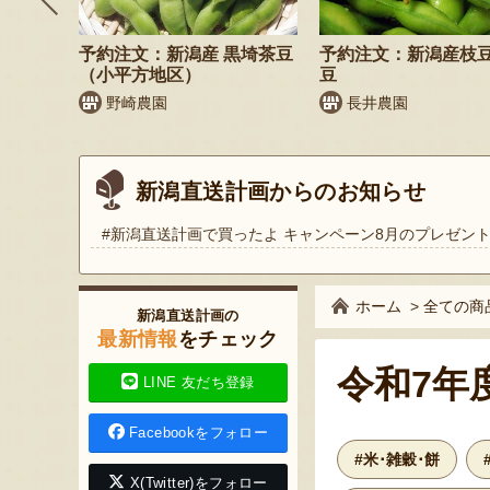
そば
予約注文：新潟産 黒埼茶豆
予約注文：新潟産枝
）
（小平方地区）
豆
野崎農園
長井農園
新潟直送計画からのお知らせ
#新潟直送計画で買ったよ キャンペーン8月のプレゼン
ホーム
>
全ての商
新潟直送計画の
最新情報
をチェック
令和7年
LINE 友だち登録
Facebookをフォロー
#米･雑穀･餅
X(Twitter)をフォロー