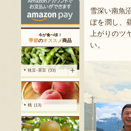
雪深い南魚
ぼを潤し、
上がりのツ
今が食べ頃！
季節
の
オススメ
商品
い。
枝豆･茶豆 (33)
桃 (13)