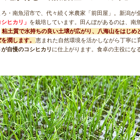
ころ・南魚沼市で、代々続く米農家「前田屋」。新潟が
コシヒカリ」
を栽培しています。田んぼがあるのは、南
。
粘土質で水持ちの良い土壌が広がり、八海山をはじめ
ぼを潤します。
恵まれた自然環境を活かしながら丁寧に
さが自慢のコシヒカリ
に仕上がります。食卓の主役にな