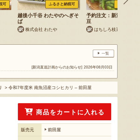
税可
ふるさと納税可
ふるさと納税
越後小千谷 わたやのへぎそ
予約注文：新潟産 枝豆
ば
豆
株式会社 わたや
はちしろ枝豆農園
一覧
[新潟直送計画からのお知らせ]
2026年08月03日
リ
>
令和7年度米 南魚沼産コシヒカリ – 前田屋
商品をカートに入れる
販売元
前田屋