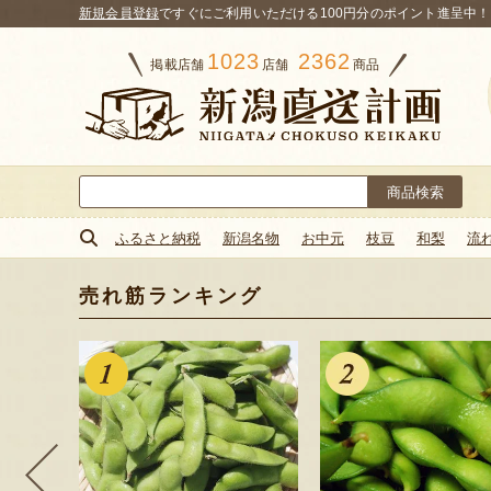
新規会員登録
ですぐにご利用いただける100円分のポイント進呈中！
1023
2362
掲載店舗
店舗
商品
検
索:
ふるさと納税
新潟名物
お中元
枝豆
和梨
流
売れ筋ランキング