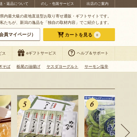
送・返品について
のし・包装サービス
出店のご案内
県内最大級の産地直送型お取り寄せ通販・ギフトサイトです。
私たちが、新潟の逸品を「独自の取材内容」でご紹介します。
会員マイページ）
カートを見る
0
eギフトサービス
ヘルプ＆サポート
ビス
ぎそば
栃尾の油揚げ
ヤスダヨーグルト
サーモン塩辛