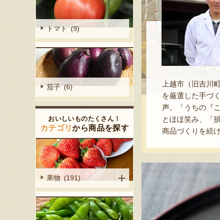
トマト (9)
上越市（旧吉川
茄子 (6)
を厳選した手づ
声。「うちの『
とほほ笑み、「
おいしいものたくさん！
カテゴリ
から商品を探す
商品づくりを続
果物 (191)