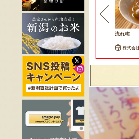
老舗右門明治堂の笹団子
流れ梅
右門明治堂
株式会社