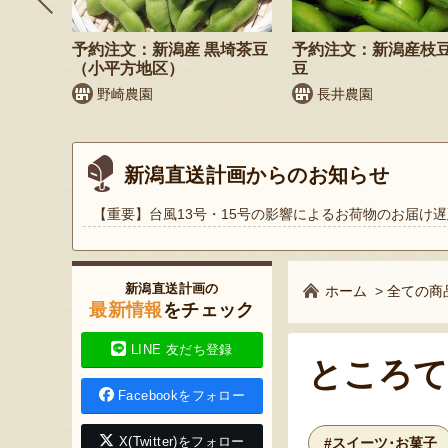
飲むヨ
予約注文：新潟産 黒埼茶豆
予約注文：新潟産枝
（小平方地区）
豆
野崎農園
長井農園
新潟直送計画からのお知らせ
【重要】台風13号・15号の影響によるお荷物のお届け遅
新潟直送計画の
ホーム
>
全ての商
最新情報
をチェック
LINE 友だち登録
ところて
Facebookをフォロー
X(Twitter)をフォロー
#スイーツ･お菓子