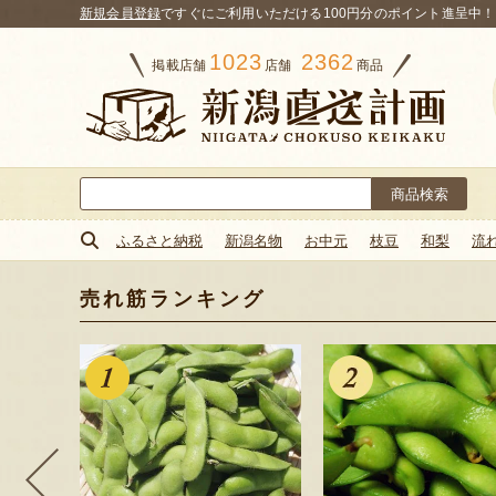
新規会員登録
ですぐにご利用いただける100円分のポイント進呈中！
1023
2362
掲載店舗
店舗
商品
検
索:
ふるさと納税
新潟名物
お中元
枝豆
和梨
流
売れ筋ランキング