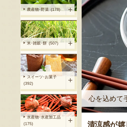
農産物･野菜 (178)
米･雑穀･餅 (507)
スイーツ･お菓子
(392)
心を込めて
水産物･水産加工品
清涼感が嬉
(175)