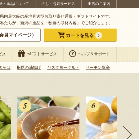
送・返品について
のし・包装サービス
出店のご案内
県内最大級の産地直送型お取り寄せ通販・ギフトサイトです。
私たちが、新潟の逸品を「独自の取材内容」でご紹介します。
会員マイページ）
カートを見る
0
eギフトサービス
ヘルプ＆サポート
ビス
ぎそば
栃尾の油揚げ
ヤスダヨーグルト
サーモン塩辛