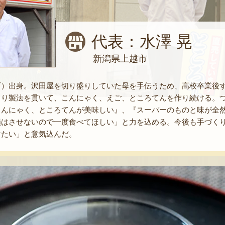
代表：水澤 晃
新潟県上越市
町）出身。沢田屋を切り盛りしていた母を手伝うため、高校卒業後す
くり製法を貫いて、こんにゃく、えご、ところてんを作り続ける。
こんにゃく、ところてんが美味しい』、『スーパーのものと味が全
損はさせないので一度食べてほしい」と力を込める。今後も手づく
けたい」と意気込んだ。