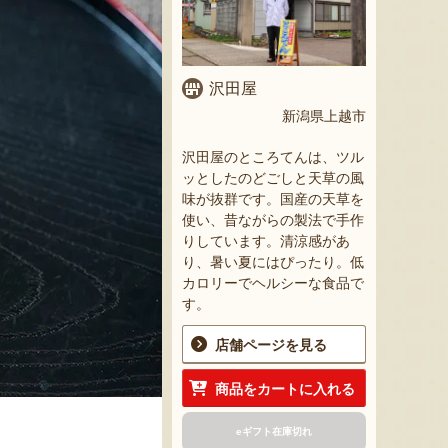
沢田屋
新潟県上越市
沢田屋のところてんは、ツル
ッとしたのどごしと天草の風
味が抜群です。国産の天草を
使い、昔ながらの製法で手作
りしています。清涼感があ
り、暑い夏にはぴったり。低
カロリーでヘルシーな食品で
す。
店舗ページを見る
商品をカートに入れる
eギフト在庫切れ