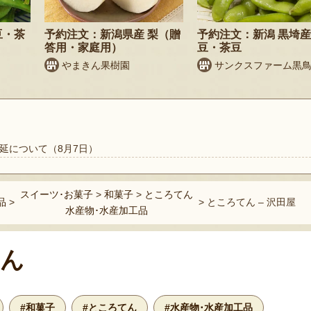
豆・茶
予約注文：新潟県産 梨（贈
予約注文：新潟 黒埼産
答用・家庭用）
豆・茶豆
やまきん果樹園
サンクスファーム黒
延について（8月7日）
スイーツ･お菓子
>
和菓子
>
ところてん
品
>
>
ところてん – 沢田屋
水産物･水産加工品
ん
#和菓子
#ところてん
#水産物･水産加工品