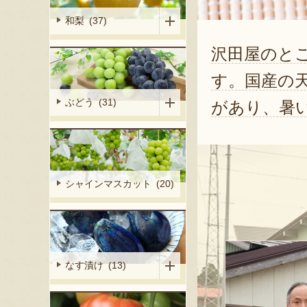
和梨 (37)
沢田屋のと
す。国産の
ぶどう (31)
があり、暑
シャインマスカット (20)
なす漬け (13)