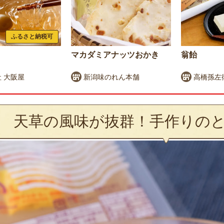
ふるさと納税可
マカダミアナッツおかき
翁飴
 大阪屋
新潟味のれん本舗
高橋孫左
天草の風味が抜群！手作りの