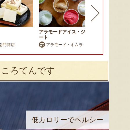
アラモードアイス・ジェラ
ぽっぽ焼き
ート
衛門商店
アラモード・キムラ
こまち屋
ところてんです
低カロリーでヘルシー