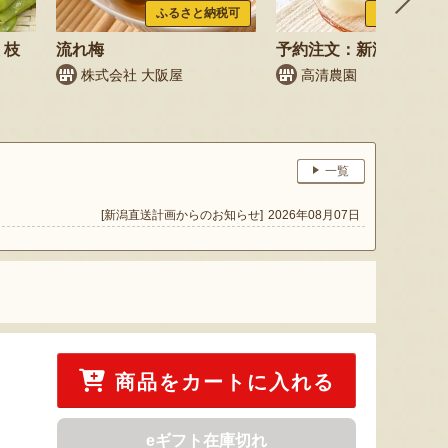
ふるさと納税可
ふるさと納税
 枝
流れ梅
予約注文：新潟県産 梨
株式会社 大阪屋
高清農園
鳥
一覧
[新潟直送計画からのお知らせ]
2026年08月07日
商品をカートに入れる
eギフト在庫切れ