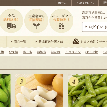
ホーム
初めての方へ
配
新潟直送計画は、
東京から移住した
ログイン（
商品一覧
新潟直送計画とは
おまとめ注文サー
れ梅
なす漬
燕三条
新潟米
柿の種
イタリアン
ぽっぽ焼
へ