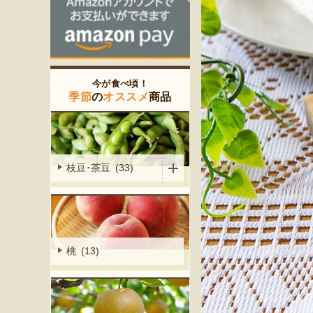
今が食べ頃！
季節
の
オススメ
商品
枝豆･茶豆 (33)
桃 (13)