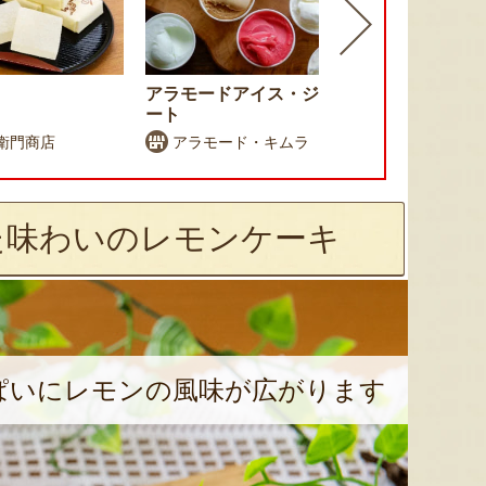
アラモードアイス・ジェラ
ぽっぽ焼き
ート
衛門商店
アラモード・キムラ
こまち屋
た味わいのレモンケーキ
ぱいにレモンの風味が広がります