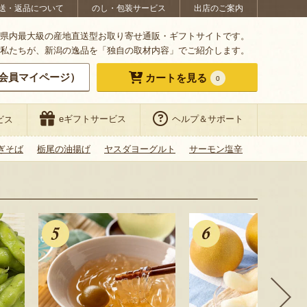
送・返品について
のし・包装サービス
出店のご案内
県内最大級の産地直送型お取り寄せ通販・ギフトサイトです。
私たちが、新潟の逸品を「独自の取材内容」でご紹介します。
会員マイページ）
カートを見る
0
eギフトサービス
ヘルプ＆サポート
ビス
ぎそば
栃尾の油揚げ
ヤスダヨーグルト
サーモン塩辛