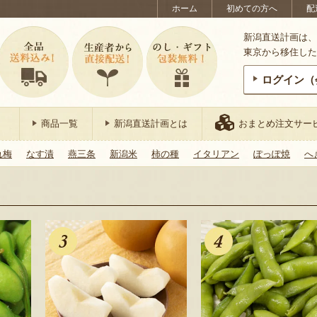
ホーム
初めての方へ
配
新潟直送計画は、
東京から移住した
ログイン（
商品一覧
新潟直送計画とは
おまとめ注文サー
れ梅
なす漬
燕三条
新潟米
柿の種
イタリアン
ぽっぽ焼
へ