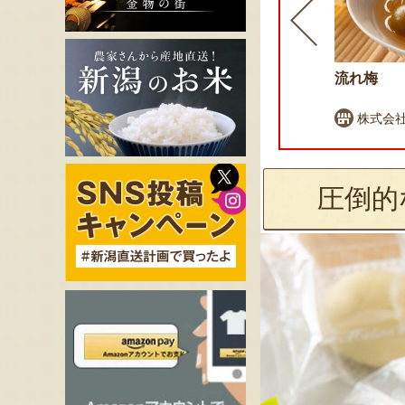
老舗右門明治堂の笹団子
流れ梅
右門明治堂
株式会社
圧倒的