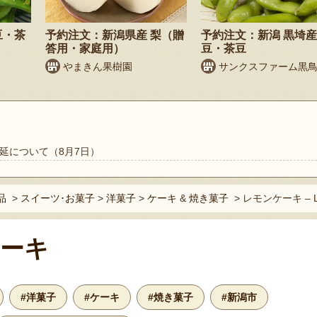
豆・茶
予約注文：新潟県産 梨（贈
予約注文：新潟 黒埼産
答用・家庭用）
豆・茶豆
やまきん果樹園
サンクスファーム黒
延について（8月7日）
品
>
スイーツ･お菓子
>
洋菓子
>
ケーキ
&
焼き菓子
>
レモンケーキ – 
ーキ
#洋菓子
#ケーキ
#焼き菓子
#新潟市