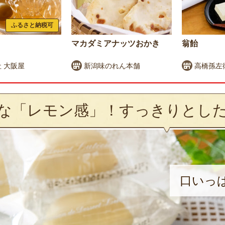
ふるさと納税可
マカダミアナッツおかき
翁飴
 大阪屋
新潟味のれん本舗
高橋孫左
な「レモン感」！すっきりとし
口いっ