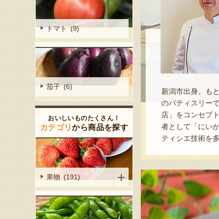
トマト (9)
茄子 (6)
新潟市出身。もと
のパティスリーで
店」をコンセプト
おいしいものたくさん！
者として「にい
カテゴリ
から商品を探す
ティシエ技術を
果物 (191)