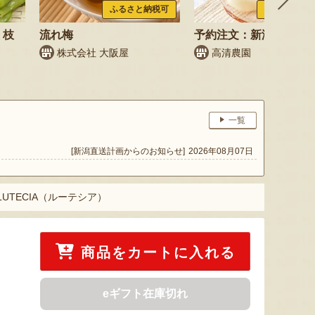
ふるさと納税可
ふるさと納税
 枝
流れ梅
予約注文：新潟県産 梨
株式会社 大阪屋
高清農園
鳥
一覧
[新潟直送計画からのお知らせ]
2026年08月07日
LUTECIA（ルーテシア）
商品をカートに入れる
eギフト在庫切れ