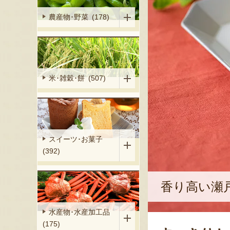
農産物･野菜 (178)
米･雑穀･餅 (507)
スイーツ･お菓子
(392)
香り高い瀬
水産物･水産加工品
(175)