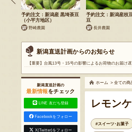
飲むヨ
予約注文：新潟産 黒埼茶豆
予約注文：新潟産枝
（小平方地区）
豆
野崎農園
長井農園
新潟直送計画からのお知らせ
【重要】台風13号・15号の影響によるお荷物のお届け遅
ホーム
>
全ての商
新潟直送計画の
最新情報
をチェック
レモンケ
LINE 友だち登録
Facebookをフォロー
#スイーツ･お菓子
X(Twitter)をフォロー