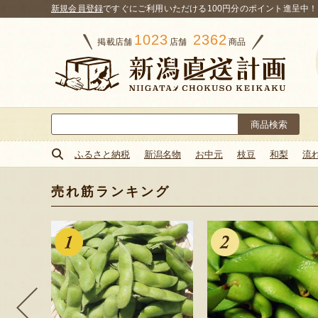
新規会員登録
ですぐにご利用いただける100円分のポイント進呈中！
1023
2362
掲載店舗
店舗
商品
検
索:
ふるさと納税
新潟名物
お中元
枝豆
和梨
流
売れ筋ランキング