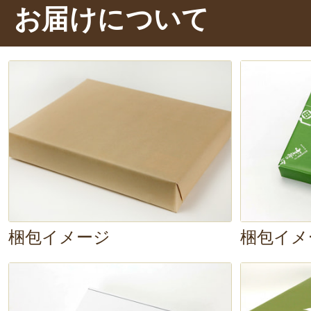
お届けについて
へぎそば以外のそばは食べれなく
ば全体の
味わいがまろやか
になり
2020年07月30日
/
H
処 和田」のダシの効いたしっかり
おろしの自然な甘みはとても相性が
新潟へ訪れた際、へぎそばを初め
ぎそばと大根おろしは、
すっきり
味しさに今回お取り寄せしました
家族みんなで美味しく頂きました
じさせてくれるオススメのアレン
2020年06月1
お好みで、
イクラとすだちをトッ
目が鮮やかになります。
もう食べ
自宅でへぎそば！麺もおつゆも美
梱包イメージ
梱包イメ
い！
イクラの食感の違いを楽しんだ
2020年0
とした柑橘系の香りがやみつきに
です！
贈答品として喜ばれました。あり