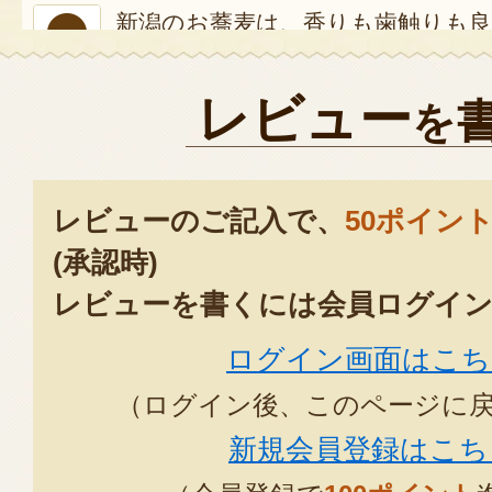
新潟のお蕎麦は、香りも歯触りも
り物に最適です。
なかなか、新潟まで行ってまで食
レビュー
を
らを頼みました。大変喜ばれまし
2022年10月07日
/
レビューのご記入で、
50ポイン
都内在住ですが、新潟出身です。
(承認時)
食べません。和田屋さんのお蕎麦
レビューを書くには会員ログイン
のりそうめんも本当に美味しいの
ログイン画面はこち
す。
（ログイン後、このページに
2021年08
新規会員登録はこち
パリ様、いつも大変お世話にな