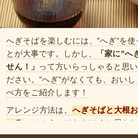
2回目の購入です！お中元にはへぎ
い、実家や親戚にも喜ばれます！
へぎそばを楽しむには、”へぎ”を
やっぱり普通の蕎麦には戻れない
言われます笑
とが大事です。しかし、
「家に”へ
喜んでいただけてこちらも嬉しく
せん！」
って方いらっしゃると思い
また購入させて頂きます！
ださい。”へぎ”がなくても、おい
2020年11月26日
/
H
べ方をご紹介します！
実家に送ると母が美味しい！！他
アレンジ方法は、
へぎそばと大根
ると言われ、大絶賛してました！
べる
こと！え、それだけ？と思わ
私も新潟に嫁いで初めて食べた時
ゃると思いますが、このシンプル
ん笑