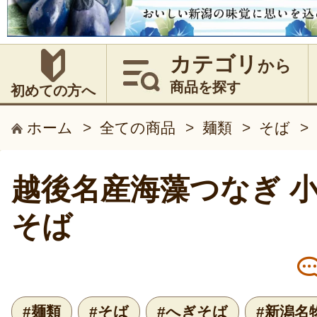
カテゴリ
から
商品を探す
初めての方へ
ホーム
>
全ての商品
>
麺類
>
そば
>
越後名産海藻つなぎ 
そば
#麺類
#そば
#へぎそば
#新潟名