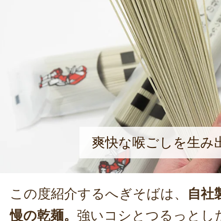
爽快な喉ごしを生み
この度紹介するへぎそばは、
自社
慢の乾麺。
強いコシとつるっとし