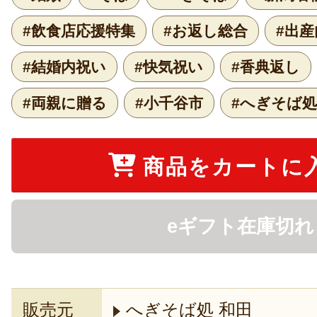
#飲食店応援特集
#お返し総合
#出
#結婚内祝い
#快気祝い
#香典返し
#両親に贈る
#小千谷市
#へぎそば処
商品をカートに
eギフト在庫切れ
販売元
へぎそば処 和田