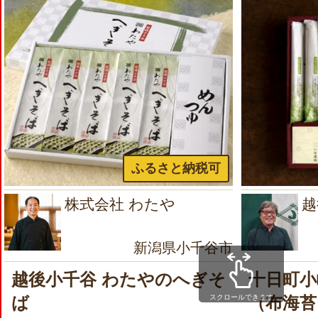
ふるさと納税可
株式会社 わたや
越
新潟県小千谷市
越後小千谷 わたやのへぎそ
十日町小
スクロールできます
ば
（布海苔