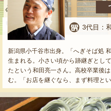
3代目：
新潟県小千谷市出身。「へぎそば処 
生まれる。小さい頃から跡継ぎとし
たという和田亮一さん。高校卒業後は
む。「お店を継ぐなら、まず料理と
さい」という先代の教えがあったこ
料理屋で10年の修行を積んだ。28歳
そば処 和田」の3代目を継承した。