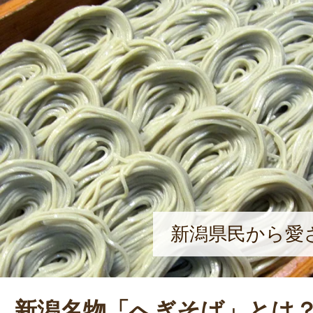
長きに渡り和食調理に携わってきた
物であるへぎそばをもっと全国へ広
している。店頭ではガラス張りのそ
を設け、道行く観光客にそばの手打ち
国の物産展やイベントに出店し、小
極的にアピールしている。
新潟県民から愛
新潟名物「へぎそば」とは