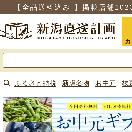
【全品送料込み!】掲載店舗
102
カ
検
索:
ふるさと納税
新潟名物
お中元
枝