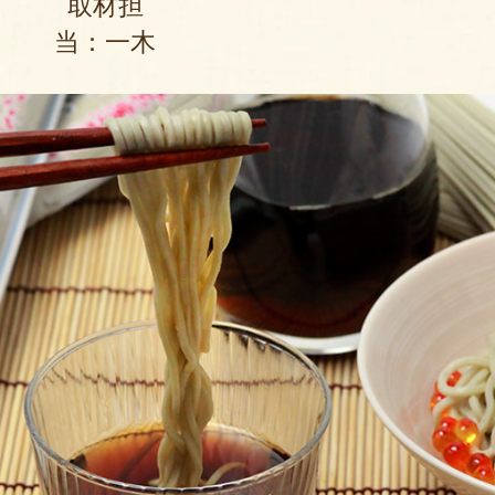
取材担
やっぱり美味しいです。
当：一木
2021年08月2
本当につるっとしてコシがあるお
す。満足です。
2021年03
おいしいお蕎麦をありがとうござ
トした方から連絡を頂きました。
住んでいたのですが，今までこの
なかったそうで，大変喜ばれまし
でもらえて，こちらもうれしくな
2021年03月02日
/