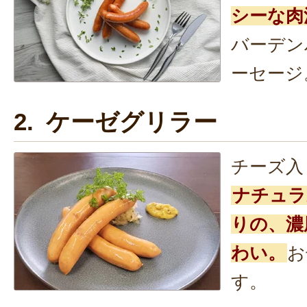
シーな肉
バーデン
ーセージ
2. ケーゼグリラー
チーズ入
ナチュラ
りの、濃
わい。
お
す。