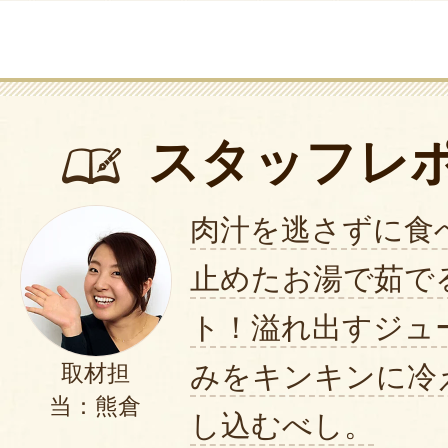
かみおか様
この度はご注文いただきまして
ました。
2020年06月05日
/
デリカショップ バ
スタッフレ
肉汁を逃さずに食
止めたお湯で茹で
ト！溢れ出すジュ
みをキンキンに冷
取材担
当：熊倉
し込むべし。