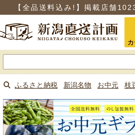
【全品送料込み!】掲載店舗
102
カ
検
索:
ふるさと納税
新潟名物
お中元
枝