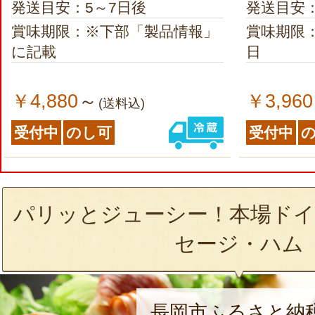
発送目安：5～7日後
発送目安：
賞味期限：※下部「製品情報」
賞味期限
に記載
日
￥4,880
￥3,960
～
(送料込)
受付中
のし可
受付中
パリッとジューシー！本場ドイ
セージ・ハム
長岡市ふるさと納税