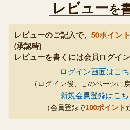
す。
レビュー
を
また機会がございましたらよろ
ます。
2020年06月19日
/
デリカショップ バ
レビューのご記入で、
50ポイン
(承認時)
レビューを書くには会員ログイン
自粛生活への慰労と母の日を兼ねて
ログイン画面はこち
送らせて頂きました。自分にも送
（ログイン後、このページに
香りが良く美味しいと申しており
新規会員登録はこち
家族と同じソーセージを食べて、
した。ありがとうございました。
（会員登録で
100ポイント
2020年06月04