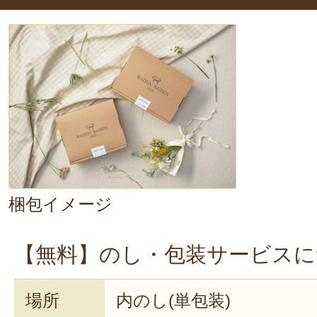
【ボイルする場合】
お湯を沸騰させたら一旦火を止め、
ソーセージを4～5分温めます。
※スープや煮物に入れても美味しく
だけます。
【焼く場合】
軽く油をひいたフライパンで、弱火
梱包イメージ
熱します。
【無料】のし・包装サービスに
あら、なんとも簡単。
手間なくできちゃうので、皆さん
場所
内のし(単包装)