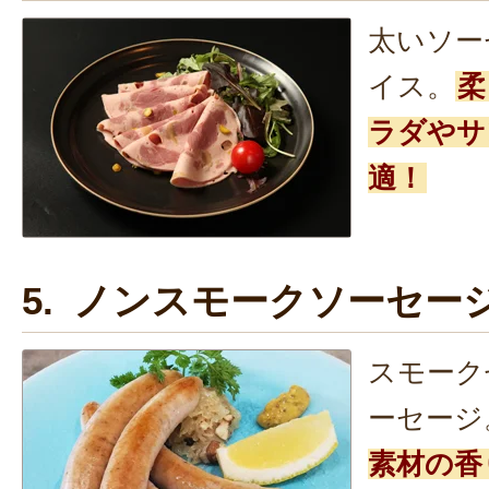
太いソー
イス。
柔
ラダやサ
適！
5. ノンスモークソーセー
スモーク
ーセージ
素材の香