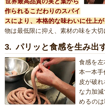
世界最高品質の実と葉から
作られるこだわりのスパイ
スにより、本格的な味わいに仕上が
物は最低限に抑え、素材の味を大切
3. パリッと食感を生み出
食感を左
本一本手
皮が破れ
な力加減
めるのは