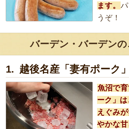
ます。
パ
うぞ！
バーデン・バーデンの
1. 越後名産「妻有ポーク」
魚沼で育
ーク」は
えぐみが
やかな甘