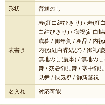
ね！
形状
普通のし
一口食べればパリッとジューシー♪
寿(紅白結びきり) / 寿(紅白
スモークの香りが鼻を抜けます…！
白結びきり) / 御祝(紅白蝶結
キンキンに冷えたキレの良いビー
歳暮 / 御年賀 / 粗品 / 内
ば、もう最高。
表書き
内祝(紅白蝶結び) / 御礼(慶事
無地のし(慶事) / 無地のし
たくさんの種類が楽しめる詰め合わ
舞 / 残暑御見舞 / 寒中御見舞
トにも喜ばれること間違いなし！
見舞 / 快気祝 / 御新築祝
お子様から大人まで家族みんなで楽
名入れ
対応可能