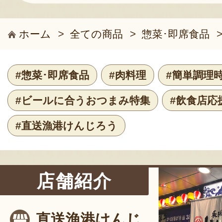
ホーム
>
全ての商品
>
惣菜･即席食品
#惣菜･即席食品
#肉料理
#簡単調理
#ビールに合うおつまみ特集
#飲食店応
#直送漁港けんじろう
店舗紹介
直送漁港けんじ