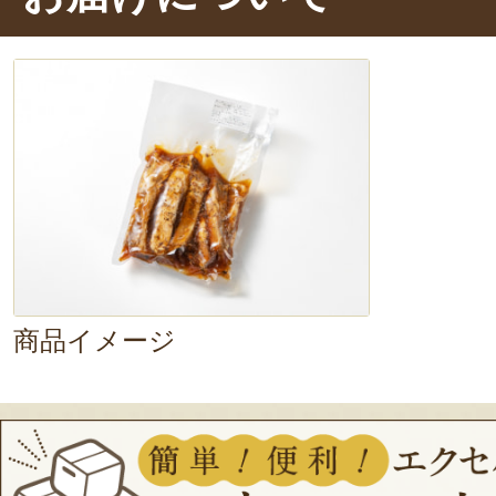
す。
この味を家で作るとなると、
て煮込まないと……。それが
湯せん
だけるなんて感動です。
ぜいたくな骨付き肉は写真映えもす
ーティーの主役
としてもおすすめ！
った料理だけあって、ビールやハイ
ても絶品です。
商品イメージ