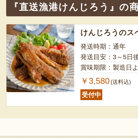
『直送漁港けんじろう』の
の素材にこだわり、保存料・添加物不
ら子供まで安心して食べられるのもう
けんじろうのス
発送時期：通年
発送目安：3～5日
賞味期限：製造日よ
￥3,580
(送料込)
受付中