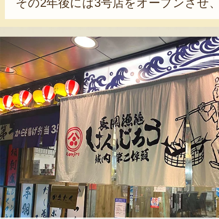
その2年後には3号店をオープンさせ
ンを獲得している。「ジャンルを問
お店に足を運んでいます。とても勉
よ」と三谷さん。ジャンルにとらわ
ュー展開にも納得だ。今後は既存の店
イクアウトや通販事業にも力を入れ
う。これからも地元新潟で、たくさ
けてくれるだろう。