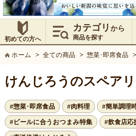
カテゴリ
から
商品を探す
初めての方へ
ホーム
>
全ての商品
>
惣菜･即席食品
けんじろうのスペアリ
#惣菜･即席食品
#肉料理
#簡単調理
#ビールに合うおつまみ特集
#飲食店応