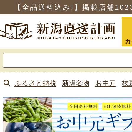
【全品送料込み!】掲載店舗
102
カ
検
索:
ふるさと納税
新潟名物
お中元
枝