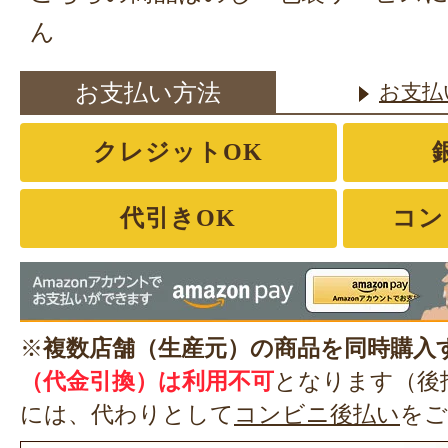
ん
お支払い方法
お支払
クレジットOK
代引きOK
コン
※
複数店舗（生産元）の商品を同時購入
（代金引換）は利用不可
となります（後
には、代わりとして
コンビニ後払い
をご