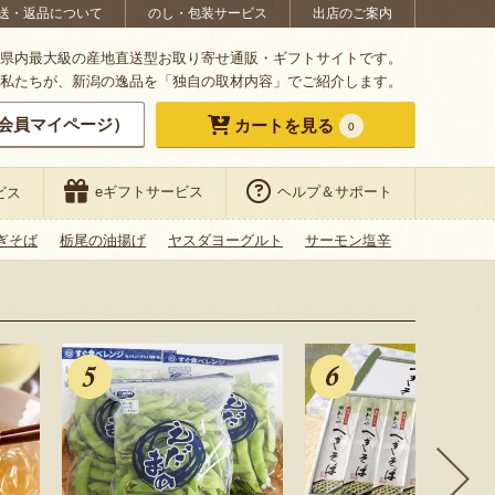
送・返品について
のし・包装サービス
出店のご案内
県内最大級の産地直送型お取り寄せ通販・ギフトサイトです。
私たちが、新潟の逸品を「独自の取材内容」でご紹介します。
会員マイページ）
カートを見る
0
eギフトサービス
ヘルプ＆サポート
ビス
ぎそば
栃尾の油揚げ
ヤスダヨーグルト
サーモン塩辛