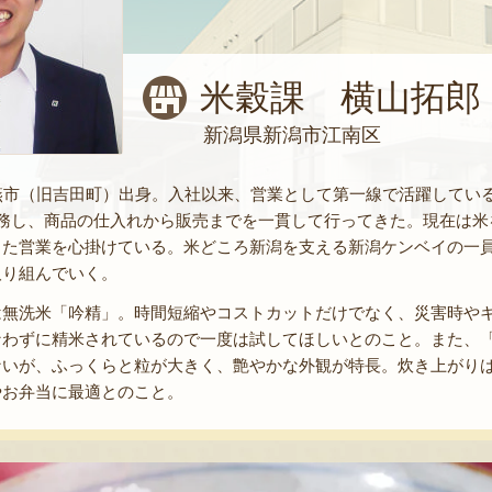
米穀課 横山拓郎
新潟県新潟市江南区
。燕市（旧吉田町）出身。入社以来、営業として第一線で活躍してい
勤務し、商品の仕入れから販売までを一貫して行ってきた。現在は米
った営業を心掛けている。米どころ新潟を支える新潟ケンベイの一
取り組んでいく。
は無洗米「吟精」。時間短縮やコストカットだけでなく、災害時や
なわずに精米されているので一度は試してほしいとのこと。また、「
ないが、ふっくらと粒が大きく、艶やかな外観が特長。炊き上がり
やお弁当に最適とのこと。