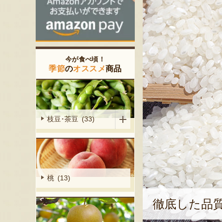
今が食べ頃！
季節
の
オススメ
商品
枝豆･茶豆 (33)
桃 (13)
徹底した品