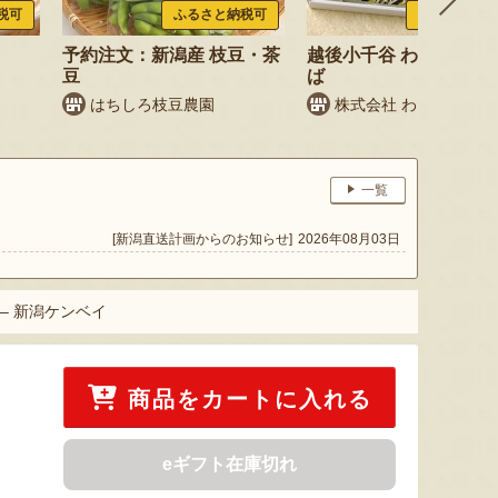
税可
ふるさと納税可
ふるさと納税
予約注文：新潟産 枝豆・茶
越後小千谷 わたやのへ
豆
ば
はちしろ枝豆農園
株式会社 わたや
一覧
[新潟直送計画からのお知らせ]
2026年08月03日
– 新潟ケンベイ
商品をカートに入れる
eギフト在庫切れ