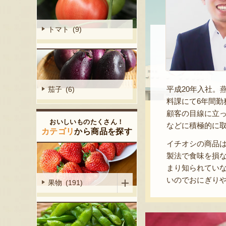
トマト (9)
平成20年入社
茄子 (6)
料課にて6年間
顧客の目線に立
おいしいものたくさん！
などに積極的に
カテゴリ
から商品を探す
イチオシの商品
製法で食味を損
まり知られてい
いのでおにぎり
果物 (191)