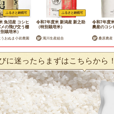
ふるさと納税可
ふるさと納税可
米 魚沼産 コシヒ
令和7年度米 新潟産 新之助
令和7年度米
バメの飛び交う棚
（特別栽培米）
農産のコシ
特別栽培米）
社うおぬま小岩農園
濁川生産組合
桑原農産
びに迷ったらまずはこちらから