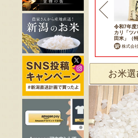
令和7年度米 自然栽培米コ
令和7年度
シヒカリ（従来品種）
カリ「ツ
田米」（
けんちゃん農場
株式会
お米選