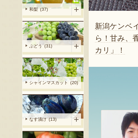
和梨 (37)
新潟ケンベ
ら！甘み、
ぶどう (31)
カリ」！
シャインマスカット (20)
なす漬け (13)