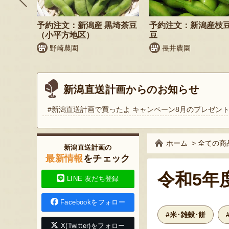
納税可
予約注文：新潟産 黒埼茶豆
予約注文：新潟産枝
（小平方地区）
豆
商店
野崎農園
長井農園
新潟直送計画からのお知らせ
#新潟直送計画で買ったよ キャンペーン8月のプレゼン
ホーム
>
全ての商
新潟直送計画の
最新情報
をチェック
令和5年
LINE 友だち登録
Facebookをフォロー
#米･雑穀･餅
X(Twitter)をフォロー