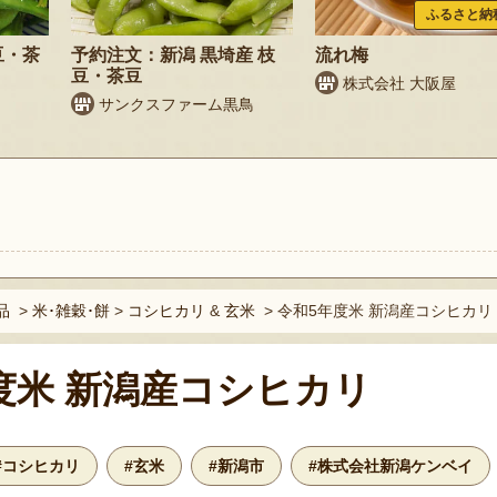
ふるさと納
豆・茶
予約注文：新潟 黒埼産 枝
流れ梅
豆・茶豆
株式会社 大阪屋
サンクスファーム黒鳥
ト
品
>
米･雑穀･餅
>
コシヒカリ
&
玄米
>
令和5年度米 新潟産コシヒカリ 
度米 新潟産コシヒカリ
#コシヒカリ
#玄米
#新潟市
#株式会社新潟ケンベイ