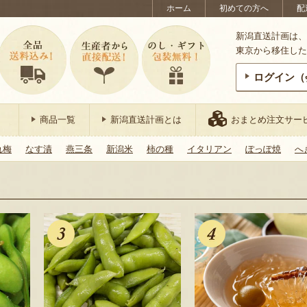
ホーム
初めての方へ
配
新潟直送計画は、
東京から移住した
ログイン（
商品一覧
新潟直送計画とは
おまとめ注文サー
れ梅
なす漬
燕三条
新潟米
柿の種
イタリアン
ぽっぽ焼
へ