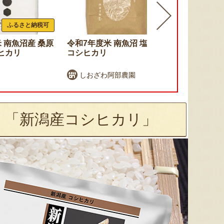
ふるさと納税可
 南魚沼産 桑原
令和7年度米 南魚沼 塩沢産
令和7年度米
ヒカリ
コシヒカリ
カリ（従来
しおざわ阿部農園
大地創造職
！「新潟産コシヒカリ」