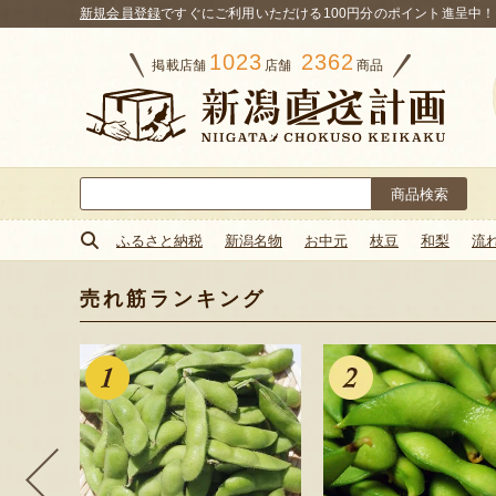
新規会員登録
ですぐにご利用いただける100円分のポイント進呈中！
1023
2362
掲載店舗
店舗
商品
検
索:
ふるさと納税
新潟名物
お中元
枝豆
和梨
流
売れ筋ランキング