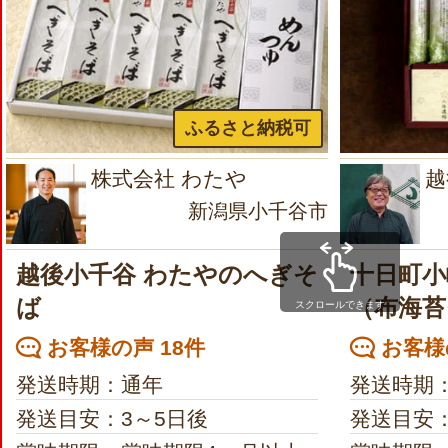
ふるさと納税可
株式会社 わたや
越
新潟県小千谷市
越後小千谷 わたやのへぎそ
十日町小
ば
（布海苔
スクロールできます
お客様の声 18件
お客様の
発送時期：通年
発送時期
発送目安：3～5日後
発送目安：