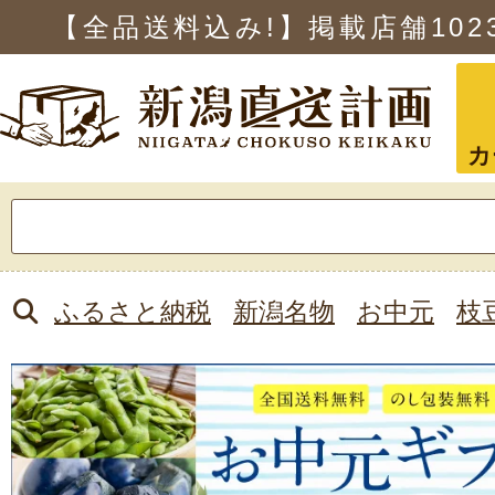
【全品送料込み!】掲載店舗
102
カ
検
索:
ふるさと納税
新潟名物
お中元
枝