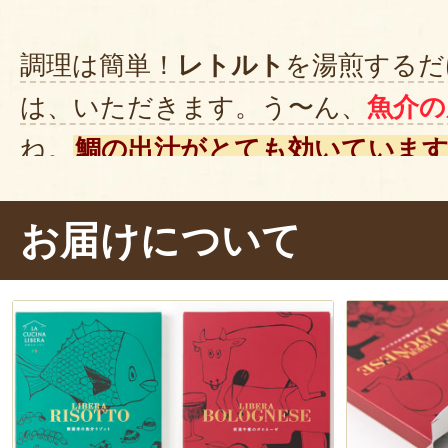
調理は簡単！
レトルト
を湯煎するだ
は、いただきます。う〜ん、
魚介の
ね。
鯛の出汁がとても効いていま
ト専用米
とだけあって、具材に負け
大きくて噛みごたえがあります。
お届けについて
リゾットの美味しさ
を引き立てます
タリアンを味わえて、感激です！