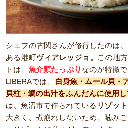
シェフの古関さんが修行したのは、
ある港町
ヴィアレッジョ。
この地方
トは、
魚介類たっぷり
なのが特徴です
LIBERAでは、
白身魚・ムール貝・
貝柱・鯛の出汁をふんだんに使用し
は、魚沼市で作られている
リゾット
大きく、煮崩れしないため、噛みご