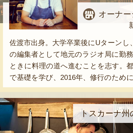
オーナー
佐渡市出身。大学卒業後にUターンし
の編集者として地元のラジオ局に勤務
ときに料理の道へ進むことを志す。
で基礎を学び、2016年、修行のため
る。イタリア料理の中でも特にトス
理に感銘を受け、2017年に独立。新
リア料理店LA CUCINA LIBERA
トスカーナ州
だけでなく、店の雰囲気までトスカ