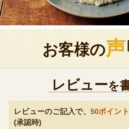
声
お客様の
レビュー
を
レビューのご記入で、
50ポイン
(承認時)