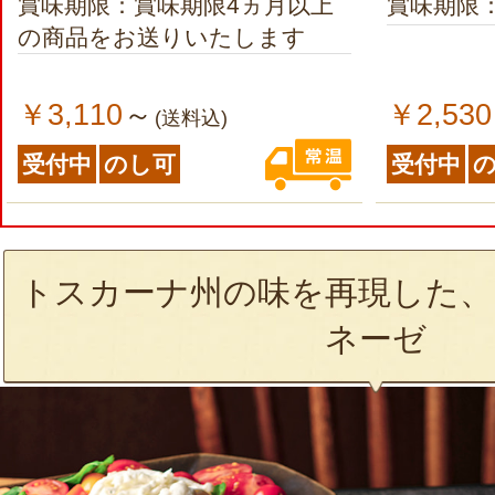
賞味期限：賞味期限4ヵ月以上
賞味期限
の商品をお送りいたします
￥3,110
￥2,530
～
(送料込)
受付中
のし可
受付中
トスカーナ州の味を再現した、
ネーゼ