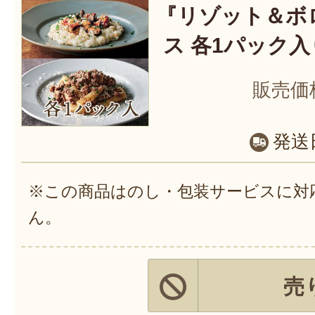
『リゾット＆ボ
ス 各1パック入
販売価
発送
※この商品はのし・包装サービスに対
ん。
売