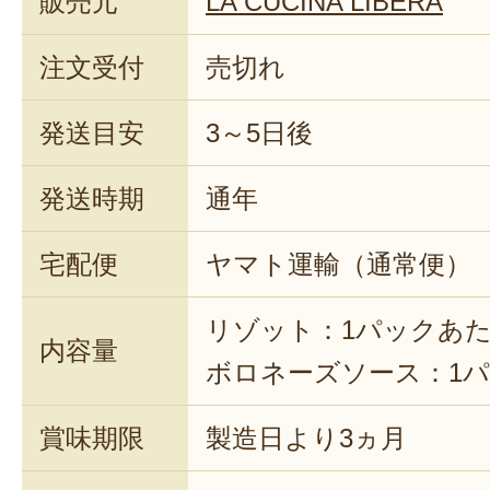
販売元
LA CUCINA LIBERA
注文受付
売切れ
発送目安
3～5日後
発送時期
通年
宅配便
ヤマト運輸（通常便）
リゾット：1パックあたり
内容量
ボロネーズソース：1パ
賞味期限
製造日より3ヵ月