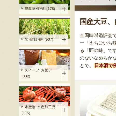
農産物･野菜 (178)
国産大豆、
全国味噌鑑評会
米･雑穀･餅 (507)
ー「えちごいち
る「匠の味」で
のないなめらか
とで、
日本酒で
スイーツ･お菓子
(392)
水産物･水産加工品
(175)