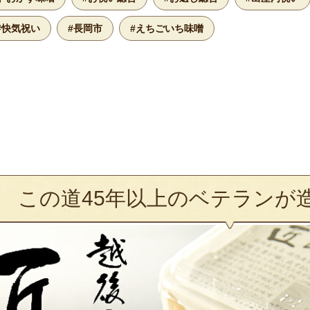
#快気祝い
#長岡市
#えちごいち味噌
この道45年以上のベテランが