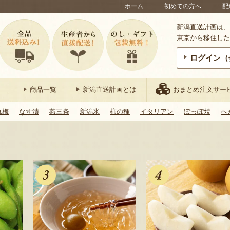
ホーム
初めての方へ
配
新潟直送計画は、
東京から移住した
ログイン（
商品一覧
新潟直送計画とは
おまとめ注文サー
れ梅
なす漬
燕三条
新潟米
柿の種
イタリアン
ぽっぽ焼
へ