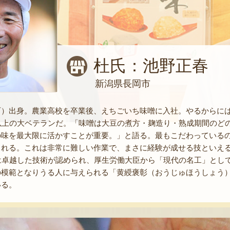
杜氏：池野正春
新潟県長岡市
町）出身。農業高校を卒業後、えちごいち味噌に入社。やるからに
年以上の大ベテランだ。「味噌は大豆の煮方・麹造り・熟成期間のど
の味を最大限に活かすことが重要。」と語る。最もこだわっている
まれる。これは非常に難しい作業で、まさに経験が成せる技といえ
は卓越した技術が認められ、厚生労働大臣から「現代の名工」とし
の模範となりうる人に与えられる「黄綬褒彰（おうじゅほうしょう
いる。