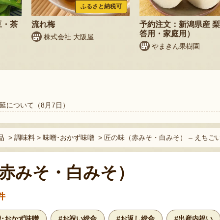
ふるさと納税可
豆・茶
流れ梅
予約注文：新潟県産 
答用・家庭用）
株式会社 大阪屋
やまきん果樹園
延について（8月7日）
品
>
調味料
>
味噌･おかず味噌
>
匠の味（赤みそ・白みそ） – えちご
赤みそ・白みそ）
件
噌･おかず味噌
#お祝い総合
#お返し総合
#出産内祝い