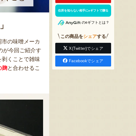
住所を知らない相手にeギフトで贈る
のeギフトとは？
」
この商品を
シェア
する
岡市の味噌メーカ
X(Twitter)でシェア
のが今回ご紹介す
を剥くことで雑味
Facebookでシェア
の麹
と合わせるこ