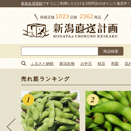
新規会員登録
ですぐにご利用いただける100円分のポイント進呈中！
1023
2362
掲載店舗
店舗
商品
検
索:
ふるさと納税
新潟名物
お中元
枝豆
和梨
流
売れ筋ランキング