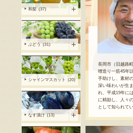
和梨 (37)
ぶどう (31)
長岡市（旧越路
噌造り一筋45
手助けし、素材
シャインマスカット (20)
深い味わいが生
れ、平成19年に
に精励し、人々
として知られて
なす漬け (13)