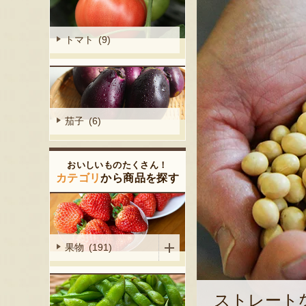
トマト (9)
茄子 (6)
おいしいものたくさん！
カテゴリ
から商品を探す
果物 (191)
ストレート