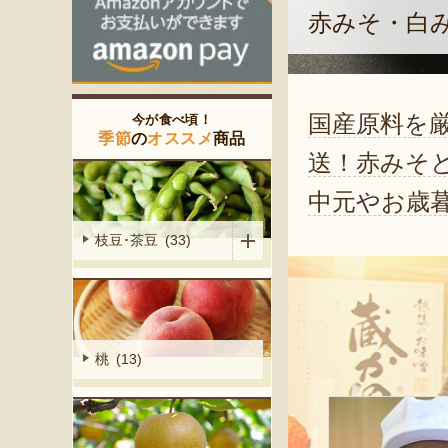
赤みそ・白
国産原料を
今が食べ頃！
季節
の
オススメ
商品
送！赤みそ
中元やお歳
枝豆･茶豆 (33)
桃 (13)