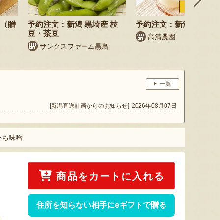
ふるさと納税
梨（贈
予約注文：新潟 黒埼産 枝
予約注文：新潟県産 梨
豆・茶豆
高清農園
サンクスファーム黒鳥
一覧
[新潟直送計画からのお知らせ]
2026年08月07日
いち味噌
商品をカートに入れる
住所を知らない相手にeギフトで贈る