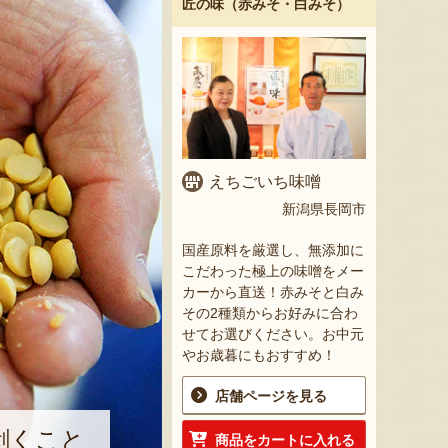
匠の味（赤みそ・白みそ）
えちごいち味噌
新潟県長岡市
国産原料を厳選し、無添加に
こだわった極上の味噌をメー
カーから直送！赤みそと白み
その2種類からお好みに合わ
せてお選びください。お中元
やお歳暮にもおすすめ！
店舗ページを見る
剥くこと
商品をカートに入れる