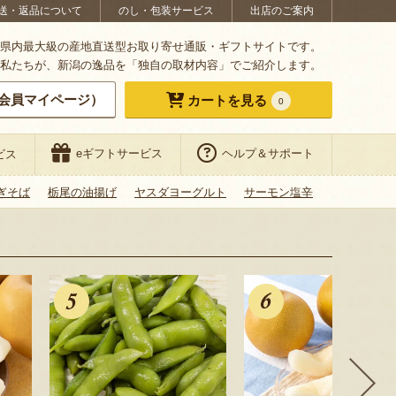
送・返品について
のし・包装サービス
出店のご案内
県内最大級の産地直送型お取り寄せ通販・ギフトサイトです。
私たちが、新潟の逸品を「独自の取材内容」でご紹介します。
会員マイページ）
カートを見る
0
eギフトサービス
ヘルプ＆サポート
ビス
ぎそば
栃尾の油揚げ
ヤスダヨーグルト
サーモン塩辛