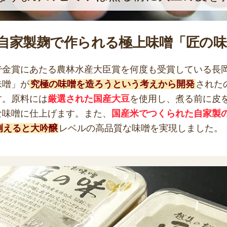
自家製麹で作られる極上味噌「匠の味
で金賞にあたる農林水産大臣賞を何度も受賞している長
味噌」が
究極の味噌を造ろうという考えから開発
された
す。原料には
厳選された国産大豆
を使用し、煮る前に皮
な味噌に仕上げます。また、
国産米でつくられた自家製
例えると大吟醸
レベルの高品質な味噌を実現しました。