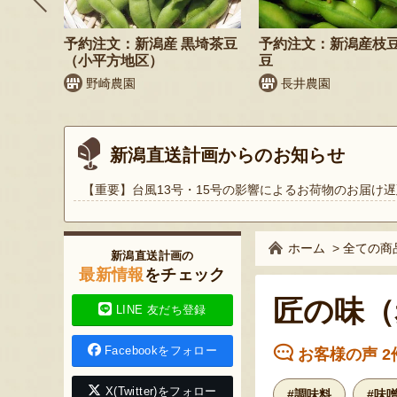
鬼もろこ
予約注文：新潟産 黒埼茶豆
予約注文：新潟産枝
（小平方地区）
豆
く
野崎農園
長井農園
新潟直送計画からのお知らせ
【重要】台風13号・15号の影響によるお荷物のお届け遅
ホーム
>
全ての商
新潟直送計画の
最新情報
をチェック
匠の味（
LINE 友だち登録
Facebookをフォロー
お客様の声 2
X(Twitter)をフォロー
#調味料
#味