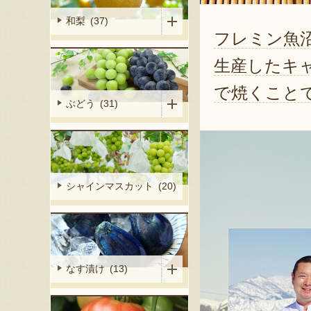
和梨 (37)
フレミン魚
生産したキ
で焼くこと
ぶどう (31)
シャインマスカット (20)
なす漬け (13)