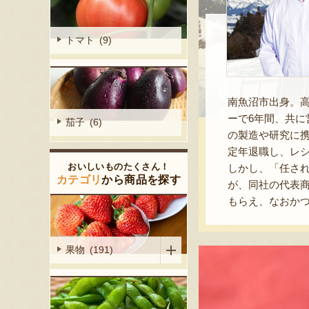
トマト (9)
南魚沼市出身。
ーで6年間、共
茄子 (6)
の製造や研究に
定年退職し、レ
おいしいものたくさん！
しかし、「任さ
カテゴリ
から商品を探す
が、同社の代表
もらえ、なおか
果物 (191)