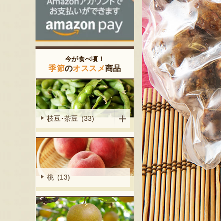
今が食べ頃！
季節
の
オススメ
商品
枝豆･茶豆 (33)
桃 (13)