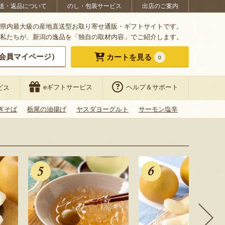
送・返品について
のし・包装サービス
出店のご案内
県内最大級の産地直送型お取り寄せ通販・ギフトサイトです。
私たちが、新潟の逸品を「独自の取材内容」でご紹介します。
会員マイページ）
カートを見る
0
eギフトサービス
ヘルプ＆サポート
ビス
ぎそば
栃尾の油揚げ
ヤスダヨーグルト
サーモン塩辛