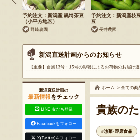
鬼もろこ
予約注文：新潟産 黒埼茶豆
予約注文：新潟産枝
（小平方地区）
豆
く
野崎農園
長井農園
新潟直送計画からのお知らせ
【重要】台風13号・15号の影響によるお荷物のお届け遅
ホーム
>
全ての商
新潟直送計画の
最新情報
をチェック
貴族のた
LINE 友だち登録
Facebookをフォロー
#惣菜･即席食品
X(Twitter)をフォロー