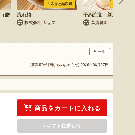
ふるさと納税可
ふるさと納税
梨（贈
流れ梅
予約注文：新潟県産 梨
株式会社 大阪屋
高清農園
一覧
[新潟直送計画からのお知らせ]
2026年08月07日
商品をカートに入れる
eギフト在庫切れ