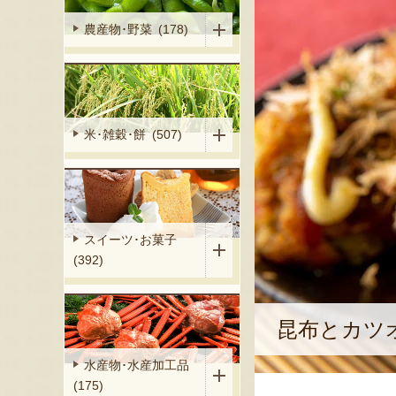
農産物･野菜 (178)
米･雑穀･餅 (507)
スイーツ･お菓子
(392)
昆布とカツ
水産物･水産加工品
(175)