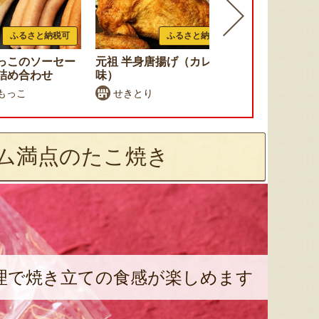
ふるさと納税可
ふるさと納税可
っこのソーセー
元祖 半身唐揚げ（カレー
すりみ揚げ 
詰め合わせ
味）
もっこ
せきとり
（株）横
ム満点のたこ焼き
理で焼き立ての食感が楽しめます