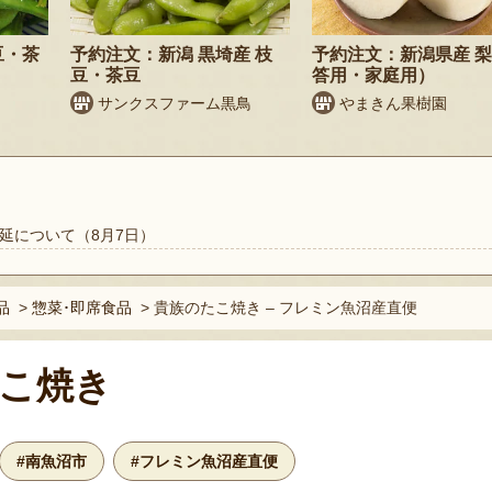
豆・茶
予約注文：新潟 黒埼産 枝
予約注文：新潟県産 
豆・茶豆
答用・家庭用）
サンクスファーム黒鳥
やまきん果樹園
延について（8月7日）
品
>
惣菜･即席食品
>
貴族のたこ焼き – フレミン魚沼産直便
こ焼き
#南魚沼市
#フレミン魚沼産直便