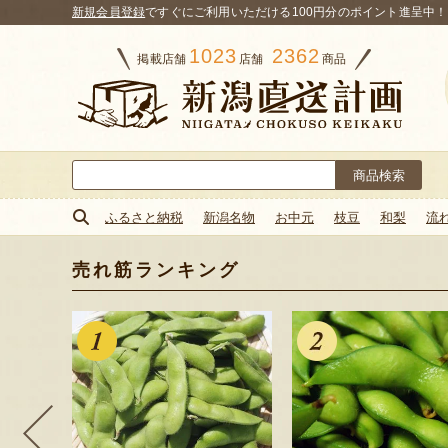
新規会員登録
ですぐにご利用いただける100円分のポイント進呈中！
1023
2362
掲載店舗
店舗
商品
検
索:
ふるさと納税
新潟名物
お中元
枝豆
和梨
流
売れ筋ランキング