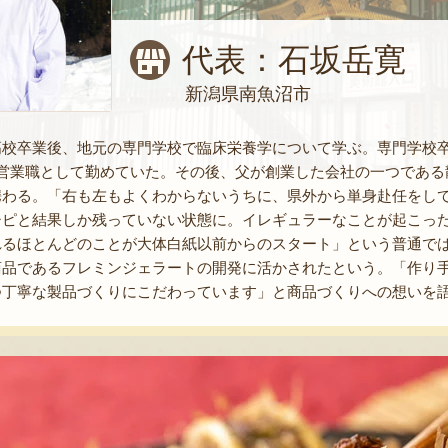
代表：石坂岳寛
新潟県南魚沼市
高校卒業後、地元の専門学校で臨床栄養学について学ぶ。専門学校卒
に営業職として勤めていた。その後、父が創業した会社の一つである
携わる。「右も左もよくわからないうちに、県外から単身赴任をし
シピと結果しか残っていない状態に。イレギュラーなことが起こっ
れるほとんどのことが大体白紙以前からのスタート」という普通で
商品であるフレミンジェラートの開発に活かされたという。「作り
つ丁寧な製品づくりにこだわっています」と商品づくりへの想いを