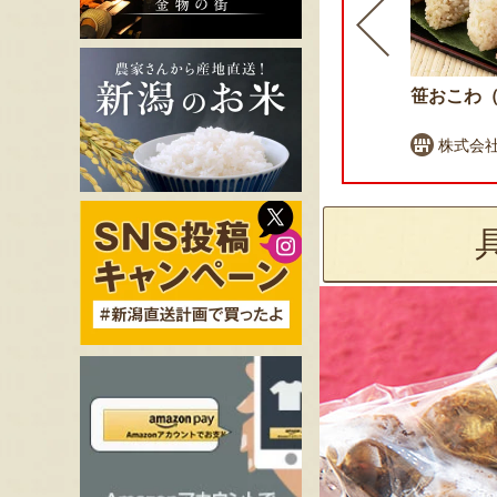
ふるさと納税可
栃尾挟み油揚げセット
笹おこわ
まめ工房 ぽっぽ
株式会