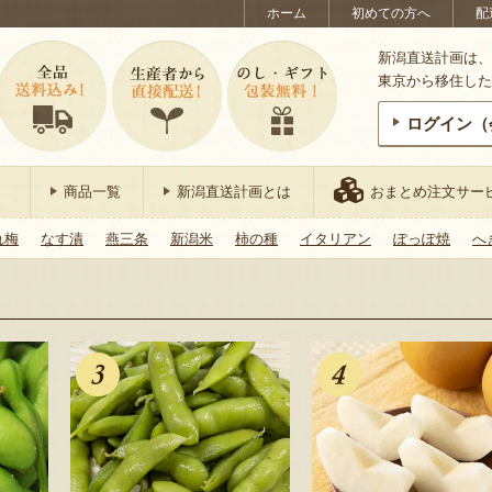
ホーム
初めての方へ
配
新潟直送計画は、
東京から移住した
ログイン（
商品一覧
新潟直送計画とは
おまとめ注文サー
れ梅
なす漬
燕三条
新潟米
柿の種
イタリアン
ぽっぽ焼
へ