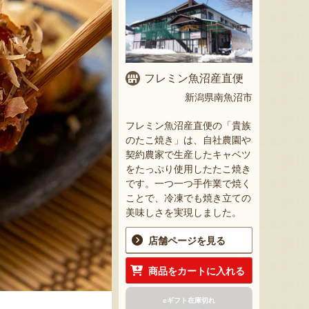
フレミン魚沼産直便
新潟県南魚沼市
フレミン魚沼産直便の「貴族
のたこ焼き」は、自社農園や
契約農家で生産したキャベツ
をたっぷり使用したたこ焼き
です。一つ一つ手作業で焼く
ことで、冷凍でも焼き立ての
美味しさを実現しました。
店舗ページを見る
商品をカートに入れる
eギフト在庫切れ