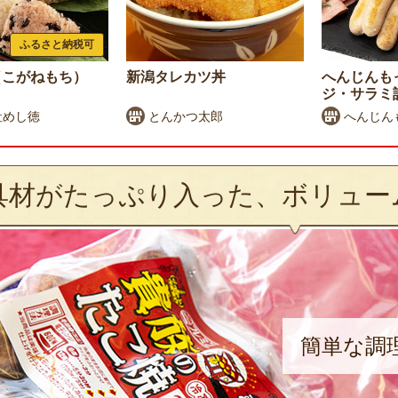
ふるさと納税可
（こがねもち）
新潟タレカツ丼
へんじんも
ジ・サラミ
社めし徳
とんかつ太郎
へんじん
具材がたっぷり入った、ボリュー
簡単な調