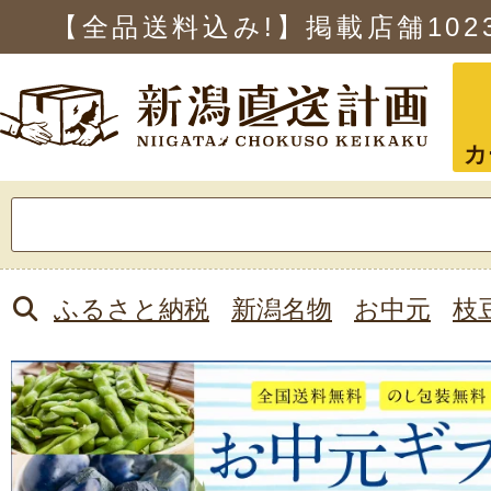
【全品送料込み!】掲載店舗
102
カ
検
索:
ふるさと納税
新潟名物
お中元
枝