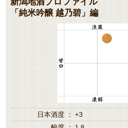
新潟地酒プロファイル
「純米吟醸 越乃碧」編
日本酒度
:
+3
酸度
:
1.8