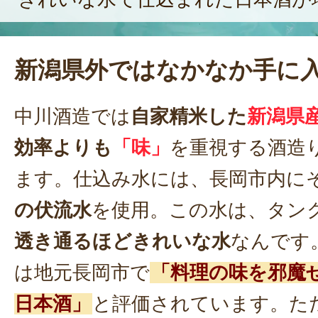
新潟県外ではなかなか手に
中川酒造では
自家精米した
新潟県
効率よりも
「味」
を重視する酒造
ます。仕込み水には、長岡市内に
の伏流水
を使用。この水は、タン
透き通るほどきれいな水
なんです
は地元長岡市で
「料理の味を邪魔
日本酒」
と評価されています。た