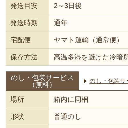
発送目安
2～3日後
発送時期
通年
宅配便
ヤマト運輸（通常便）
保存方法
高温多湿を避けた冷暗
のし・包装サービス
のし・包装サ
（無料）
場所
箱内に同梱
形状
普通のし