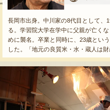
長岡市出身。中川家の8代目として、1
る。学習院大学在学中に父親が亡くな
めに襲名。卒業と同時に、23歳とい
した。「地元の良質米・水・蔵人は財
ん。4代続く酒造りの伝統を守り続け
新潟を代表するお米「コシヒカリ」
た酒造りという、新しい取り組みに
飯米での酒造りは、とても難しいと
し、中川さんは試行錯誤を重ね、多
日本酒を醸造している。