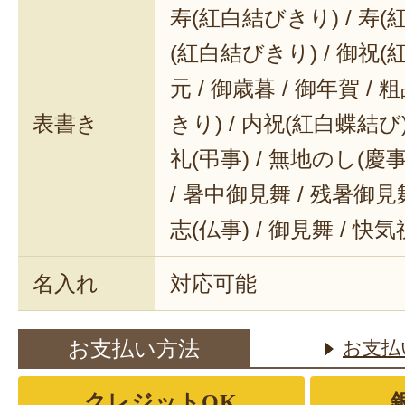
寿(紅白結びきり) / 寿(
(紅白結びきり) / 御祝(
元 / 御歳暮 / 御年賀 / 
表書き
きり) / 内祝(紅白蝶結び) 
礼(弔事) / 無地のし(慶事
/ 暑中御見舞 / 残暑御見舞
志(仏事) / 御見舞 / 快
名入れ
対応可能
お支払い方法
お支払
クレジットOK