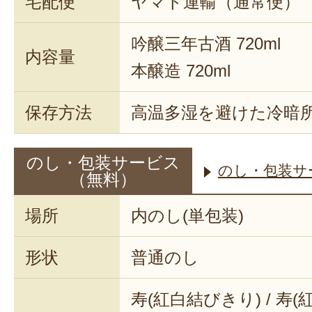
宅配便
ヤマト運輸（通常便）
吟醸三年古酒 720ml
内容量
本醸造 720ml
保存方法
高温多湿を避けた冷暗
のし・包装サービス
のし・包装サ
（無料）
場所
内のし(単包装)
形状
普通のし
寿(紅白結びきり) / 寿(