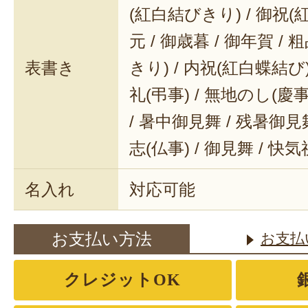
(紅白結びきり) / 御祝(
元 / 御歳暮 / 御年賀 / 
表書き
きり) / 内祝(紅白蝶結び) 
礼(弔事) / 無地のし(慶事
/ 暑中御見舞 / 残暑御見舞
志(仏事) / 御見舞 / 快
名入れ
対応可能
お支払い方法
お支払
クレジットOK