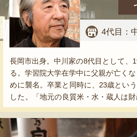
4代目：
長岡市出身。中川家の8代目として、1
る。学習院大学在学中に父親が亡くな
めに襲名。卒業と同時に、23歳とい
した。「地元の良質米・水・蔵人は財
ん。4代続く酒造りの伝統を守り続け
新潟を代表するお米「コシヒカリ」
た酒造りという、新しい取り組みに