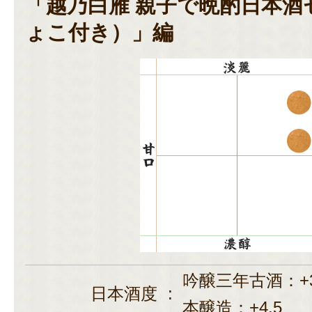
「越乃白雁 親子で晩酌日本酒
ょこ付き）」編
吟醸三年古酒：+
日本酒度
:
本醸造：+4.5