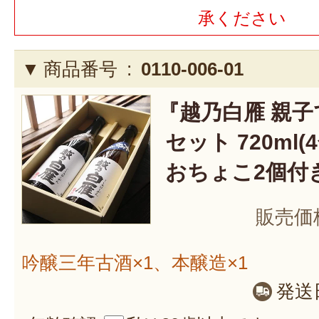
承ください
商品番号 :
0110-006-01
『越乃白雁 親
セット 720ml(
おちょこ2個付
販売価
吟醸三年古酒×1、本醸造×1
発送