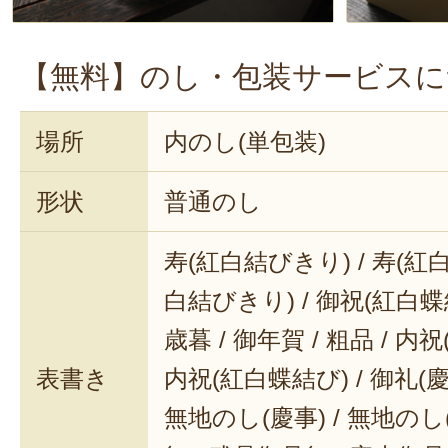
【無料】のし・包装サービスに
場所
内のし(単包装)
形状
普通のし
寿(紅白結びきり) / 寿(紅白
白結びきり) / 御祝(紅白蝶結
歳暮 / 御年賀 / 粗品 / 内
表書き
内祝(紅白蝶結び) / 御礼(慶事
無地のし(慶事) / 無地のし