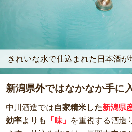
きれいな水で仕込まれた日本酒が
新潟県外ではなかなか手に
中川酒造では
自家精米した
新潟県
効率よりも
「味」
を重視する酒造