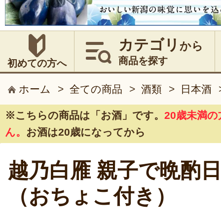
カテゴリ
から
商品を探す
初めての方へ
ホーム
>
全ての商品
>
酒類
>
日本酒
※こちらの商品は
「お酒」
です。
20歳未満
ん。
お酒は20歳になってから
越乃白雁 親子で晩酌
（おちょこ付き）