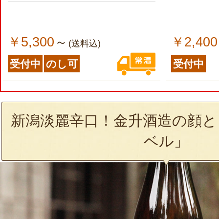
￥5,300
￥2,400
～
(送料込)
受付中
のし可
受付中
新潟淡麗辛口！金升酒造の顔と
ベル」