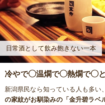
日常酒として飲み飽きない一本
冷やで◯温燗で◯熱燗で◯
新潟県民なら知っている人も多い
の家紋がお馴染みの「金升碧ラベ