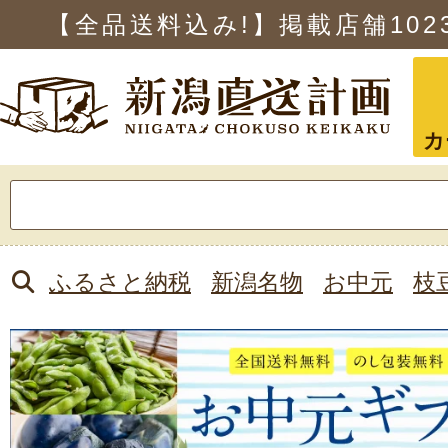
【全品送料込み!】掲載店舗
102
カ
検
索:
ふるさと納税
新潟名物
お中元
枝