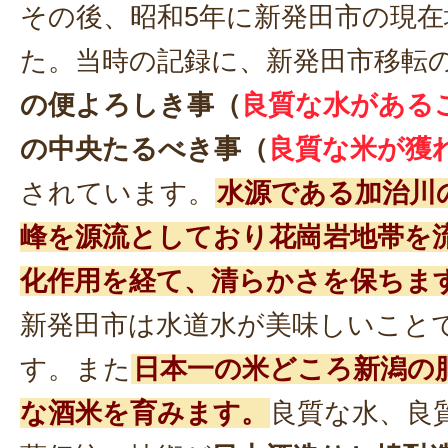
その後、昭和5年に新発田市の現
た。当時の記録に、新発田市移転
の便よろしき事（
良質な水がある
の中央たるべき事（
良質な米が獲
されています。
水源である加治川
峰を源流としており花崗岩地帯を
化作用を経て、清らかさを保ちま
新発田市は水道水が美味しいこと
す。また
日本一の米どころ新潟の
な酒米を育みます。
良質な水、良