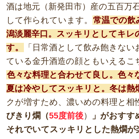
酒は地元（新発田市）産の五百万
して作られています。
常温での飲
潟淡麗辛口。スッキリとしてキレ
す。
「日常酒として飲み飽きない
ている金升酒造の顔ともいえるこ
色々な料理と合わせて良し。色々
夏は冷やしてスッキリと。冬は熱
クが増すため、濃いめの料理と相
びきり燗（
55度前後
）
」がおすす
それでいてスッキリとした熱燗が