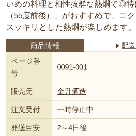
いめの料理と相性抜群な熱燗で◎特
（55度前後）」がおすすめで、コ
スッキリとした熱燗が楽しめます。
商品情報
配送
ページ番
0091-001
号
販売元
金升酒造
注文受付
一時停止中
発送目安
2～4日後