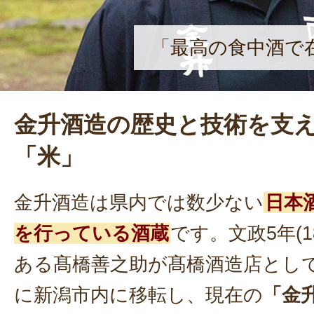
「最高の食中酒で
金升酒造の歴史と技術を支
「米」
金升酒造は県内では数少ない
日本
を行っている酒蔵
です。文政5年(1
ある髙橋善之助が髙橋酒造店として
に新潟市内に移転し、現在の
「金