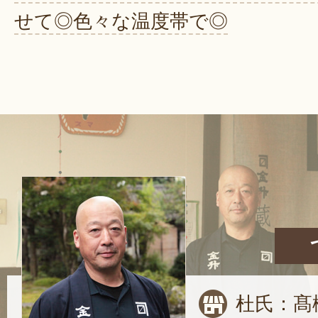
せて◎色々な温度帯で◎
杜氏：髙