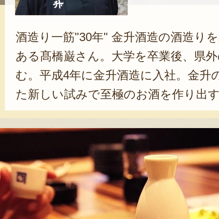
酒造り一筋"30年" 金升酒造の酒造り
ある髙橋巌さん。大学を卒業後、県外
む。平成4年に金升酒造に入社。金升
た新しい試みで至極のお酒を作り出
を込めた「朱ラベル」は完成までに3
た一押しの銘柄。焼酎製造において
らではの商品で、柱焼酎仕込で作り上
る。志しているお酒の本筋はあくま
めるもの。地元で採れた山の幸、海
まれるお酒造りを目指している。