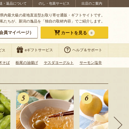
送・返品について
のし・包装サービス
出店のご案内
県内最大級の産地直送型お取り寄せ通販・ギフトサイトです。
私たちが、新潟の逸品を「独自の取材内容」でご紹介します。
会員マイページ）
カートを見る
0
eギフトサービス
ヘルプ＆サポート
ビス
ぎそば
栃尾の油揚げ
ヤスダヨーグルト
サーモン塩辛