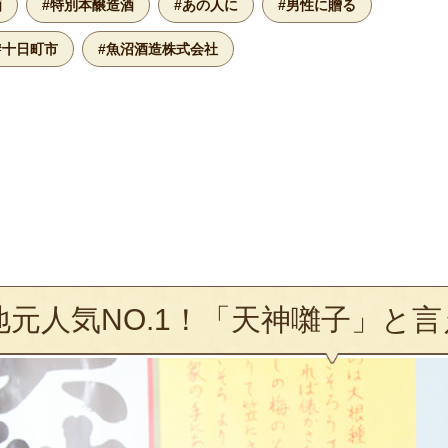
酒
#特別本醸造酒
#あの人に
#男性に贈る
#十日町市
#魚沼酒造株式会社
地元人気NO.1！「天神囃子」と