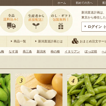
ホーム
初めての方へ
配
新潟直送計画は、
東京から移住した
ログイン（
商品一覧
新潟直送計画とは
おまとめ注文サー
れ梅
なす漬
燕三条
新潟米
柿の種
イタリアン
ぽっぽ焼
へ