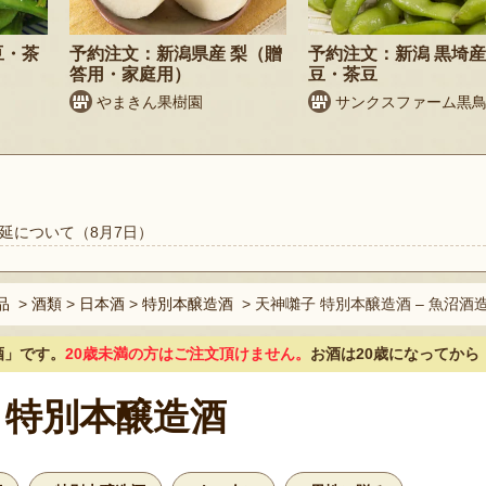
豆・茶
予約注文：新潟県産 梨（贈
予約注文：新潟 黒埼産
答用・家庭用）
豆・茶豆
やまきん果樹園
サンクスファーム黒
延について（8月7日）
品
>
酒類
>
日本酒
>
特別本醸造酒
>
天神囃子 特別本醸造酒 – 魚沼酒
酒」
です。
20歳未満の方はご注文頂けません。
お酒は20歳になってから
 特別本醸造酒