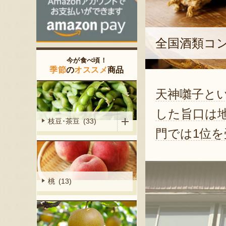
全国酒類コ
今が食べ頃！
季節
の
オススメ
商品
天神囃子と
した旨口は
枝豆･茶豆 (33)
門では1位
桃 (13)