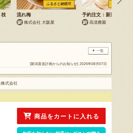
ふるさと納税可
ふるさと納税
 枝
流れ梅
予約注文：新潟県産 梨
株式会社 大阪屋
高清農園
鳥
一覧
[新潟直送計画からのお知らせ]
2026年08月07日
造株式会社
商品をカートに入れる