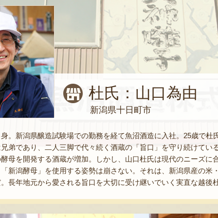
杜氏：山口為由
新潟県十日町市
身。新潟県醸造試験場での勤務を経て魚沼酒造に入社。25歳で杜
は兄弟であり、二人三脚で代々続く酒蔵の「旨口」を守り続けてい
の酵母を開発する酒蔵が増加。しかし、山口杜氏は現代のニーズに
、「新潟酵母」を使用する姿勢は崩さない。それは、新潟県産の米
だ。長年地元から愛される旨口を大切に受け継いでいく実直な越後