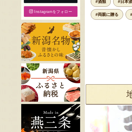
#酒類
#日本
Instagramをフォロー
#両親に贈る