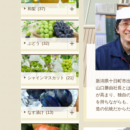
和梨 (37)
ぶどう (32)
シャインマスカット (21)
新潟県十日町市出
山口勝由社長と
が高まり、独自
を持ちながらも
造の伝統だから
なす漬け (13)