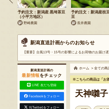
納税可
枝豆・茶
予約注文：新潟産 黒埼茶豆
予約注文：新潟産枝
（小平方地区）
豆
野崎農園
長井農園
新潟直送計画からのお知らせ
【重要】台風13号・15号の影響によるお荷物のお届け遅
ホーム
>
全ての商
新潟直送計画の
最新情報
をチェック
※こちらの商品は
「お
LINE 友だち登録
天神囃子
Facebookをフォロー
X(Twitter)をフォロー