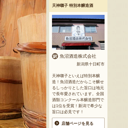
天神囃子 特別本醸造酒
魚沼酒造株式会社
新潟県十日町市
天神囃子といえば特別本醸
造！魚沼酒造だからこそ醸せ
るしっかりとした旨口は地元
で長年愛されています。全国
酒類コンクール本醸造部門で
は1位を受賞！新潟で希少な
旨口は必見です！
店舗ページを見る