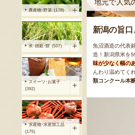
地元で人気
農産物･野菜 (178)
新潟の旨口
魚沼酒造の代表銘
米･雑穀･餅 (507)
造！新潟県米を
味が少なく幅の
んわり温めてく
類コンクール本
スイーツ･お菓子
(392)
水産物･水産加工品
(175)