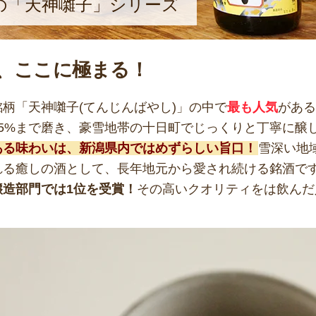
の「天神囃子」シリーズ
、ここに極まる！
柄「天神囃子(てんじんばやし)」の中で
最も人気
がある
55%まで磨き、豪雪地帯の十日町でじっくりと丁寧に醸
ある味わいは、新潟県内ではめずらしい旨口！
雪深い地
れる癒しの酒として、長年地元から愛され続ける銘酒で
醸造部門では1位を受賞！
その高いクオリティをは飲んだ