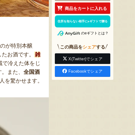
商品をカートに入れる
住所を知らない相手にeギフトで贈る
のeギフトとは？
のが特別本醸
この商品を
シェア
する
したお酒です。
雑
X(Twitter)でシェア
域で冷えた体をじ
す。また、
全国酒
Facebookでシェア
人を驚かせます。