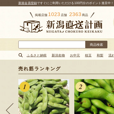
新規会員登録
ですぐにご利用いただける100円分のポイント進呈中！
1023
2363
掲載店舗
店舗
商品
検
索:
ふるさと納税
新潟名物
お中元
枝豆
和梨
流
売れ筋ランキング