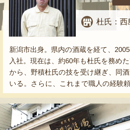
杜氏：西
新潟市出身。県内の酒蔵を経て、200
入社。現在は、約60年も杜氏を務め
から、野積杜氏の技を受け継ぎ、同酒
いる。さらに、これまで職人の経験
ことを数値化。データ管理することで
と、高品質・安定生産に取り組んでき
いるのは、『きれいな味わい』です
の日数は短めに、麹造りも甘くなら