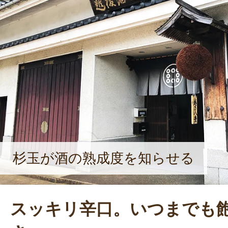
います」と語る。野積流の手造りに
た日本酒は、第107回全国新酒鑑評会
賞。
杉玉が酒の熟成度を知らせる
スッキリ辛口。いつまでも