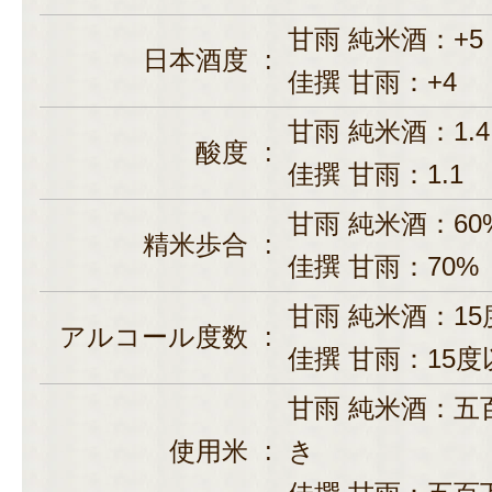
甘雨 純米酒：+5
日本酒度
:
佳撰 甘雨：+4
甘雨 純米酒：1.4
酸度
:
佳撰 甘雨：1.1
甘雨 純米酒：60
精米歩合
:
佳撰 甘雨：70%
甘雨 純米酒：15
アルコール度数
:
佳撰 甘雨：15度
甘雨 純米酒：五
使用米
:
き