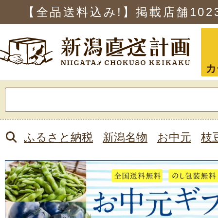
【全品送料込み!】掲載店舗
102
カ
検
索:
ふるさと納税
新潟名物
お中元
枝