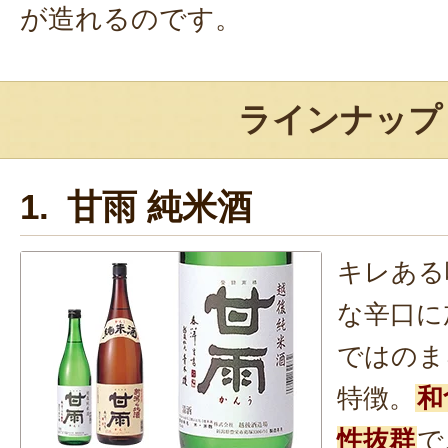
が造れるのです。
ラインナップ
1. 甘雨 純米酒
キレある
な辛口に
ではのま
特徴。
和
性抜群
で