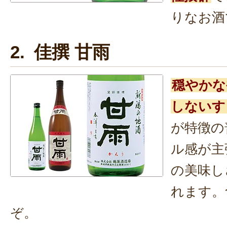
りなお酒
2. 佳撰 甘雨
穏やかな
しないす
が特徴の
ル感が主
の美味し
れます。
ぞ。