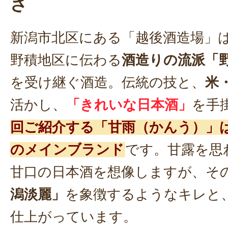
さ
新潟市北区にある「越後酒造場」
野積地区に伝わる
酒造りの流派「
を受け継ぐ酒造。伝統の技と、
米
活かし、
「きれいな日本酒」
を手
回ご紹介する「甘雨（かんう）」
のメインブランド
です。甘露を思
甘口の日本酒を想像しますが、そ
潟淡麗」
を象徴するようなキレと
仕上がっています。