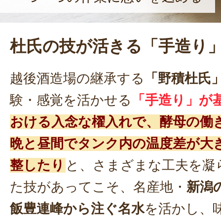
杜氏の技が活きる「手造り
越後酒造場の継承する
「野積杜氏
験・感覚を活かせる
「手造り」が
おける入念な櫂入れで、酵母の働
晩と昼間でタンク内の温度差が大
整したり
と、さまざまな工夫を凝
た技があってこそ、名産地・
新潟
飯豊連峰から注ぐ名水
を活かし、