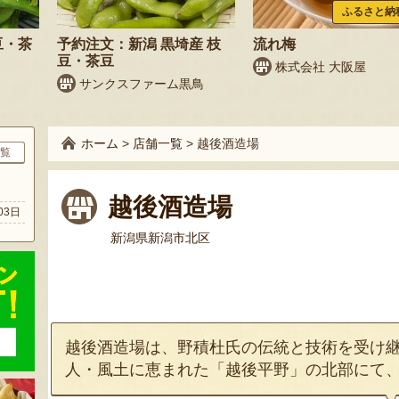
ふるさと納
豆・茶
予約注文：新潟 黒埼産 枝
流れ梅
豆・茶豆
株式会社 大阪屋
サンクスファーム黒鳥
ホーム
>
店舗一覧
>
越後酒造場
覧
ト
越後酒造場
03日
新潟県新潟市北区
越後酒造場は、野積杜氏の伝統と技術を受け
人・風土に恵まれた「越後平野」の北部にて