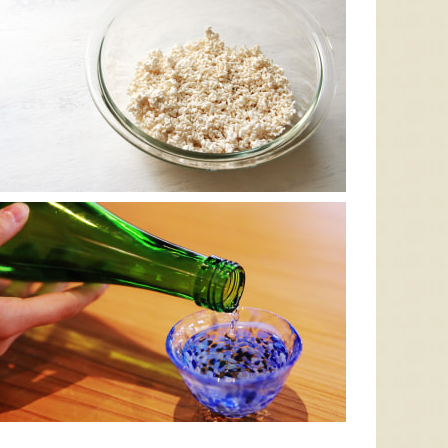
太田農園が手塩にかけて育て
新潟市江南区で育てられた和
柔らか
たアールスメロン！イギリス
梨。有機質肥料と、すべての
魅力の
生まれの原種メロンの血をひ
実に袋をかける丁寧な手仕事
河・信
く、「メロンの王様」とも呼
によって、濃厚な甘みと美し
土壌で
ばれる高級メロンを農園より
い姿を持つ梨が生み出されま
ました
直送！お盆などの贈答用にも
す。「愛甘水」や「王秋」な
のもと
おすすめです。
ど、旬の品種をお届けしま
います
す。
ですよ