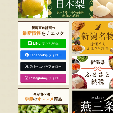
新潟直送計画の
最新情報
をチェック
LINE 友だち登録
Facebookをフォロー
X(Twitter)をフォロー
Instagramをフォロー
今が食べ頃！
季節
の
オススメ
商品