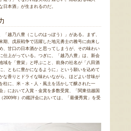
な日本酒」が生まれるのだ。
力
、「越乃八豊（こしのはっぽう）」がある。まず、
末期、戊辰戦争で活躍した地元勇士の雅号に由来し
め、甘口の日本酒かと思ってしまうが、その味わい
に仕上がっている。つぎに、「越乃八豊」は、新会
地域を「豊栄」と呼ぶこと、前身の社名が「八田酒
に、ともに豊かになるように」という願いを込めて
かな香りとドライな味わいながら、ほどよい甘味が
を柱に、米・水・人・風土を活かして醸された一
会」において入賞・金賞を多数受賞、「関東信越国
（2009年）の鑑評会においては、「最優秀賞」を受