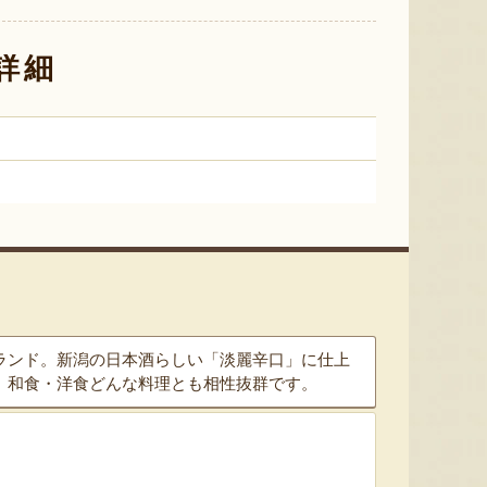
新潟小川屋の瓶詰シリーズ「ご
新潟小川屋の瓶詰シリーズ「ご
ヤスダヨ
飯にひとさじ」
飯にひとさじ」
詳細
『新潟小川屋』
『新潟小川屋』
ランド。新潟の日本酒らしい「淡麗辛口」に仕上
、和食・洋食どんな料理とも相性抜群です。