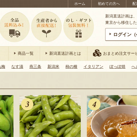
ホーム
初めての方へ
配
新潟直送計画は、
東京から移住した
ログイン（
商品一覧
新潟直送計画とは
おまとめ注文サー
れ梅
なす漬
燕三条
新潟米
柿の種
イタリアン
ぽっぽ焼
へ