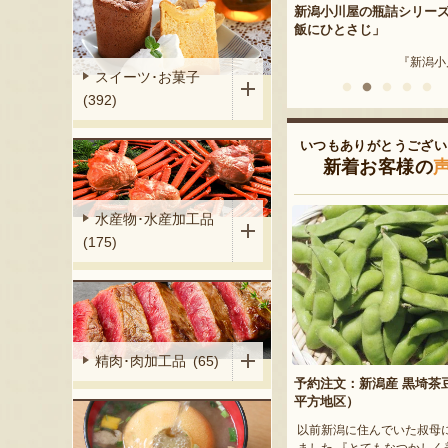
シリーズ「ご
新潟小川屋の瓶詰シリーズ「ご
ヤスダヨーグルト ギフト
飯にひとさじ」
『ヤスダヨーグ
『新潟小川屋』
『新潟小川屋』
スイーツ･お菓子
(392)
いつもありがとうござい
新着お客様の
水産物･水産加工品
(175)
精肉･肉加工品 (65)
予約注文：新潟産 黒埼茶
平方地区）
以前新潟に住んでいた叔母
ました 『とてもなつかしく