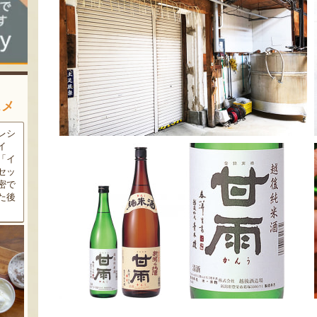
スメ
農家
新潟の夏と言えば大阪屋の流
魚沼市だけで作られている
豆・
れ梅！国産の梅果汁とくずき
「深雪なす」を使ったなす漬
た枝
り風のゼリーの相性が抜群。
け。しっかりとした塩味が好
クの
爽やかな甘みとツルッとした
評で、地元の直売所で大人気
し下
食感は一度食べたらクセにな
の商品です。夏はもちろん、
メ！
るはず！お中元にも喜ばれる
甘みがのった秋なすは特に絶
こと間違い無し！
品。新米との相性も抜群で
す！