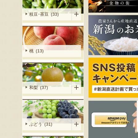
枝豆･茶豆 (33)
桃 (13)
和梨 (37)
ぶどう (31)