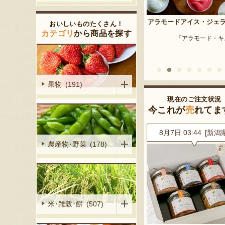
予約注文：新潟産 枝豆・
アラモードアイス・ジェラート
おいしいものたくさん！
『はちしろ枝豆
産シャインマ
カテゴリ
から商品を探す
『アラモード・キムラ』
陽くだもの園』
果物 (191)
現在のご注文状況
今これが
売
れてま
1 [新潟県]
8月7日 03:44 [新潟県]
8月7日 03:30 [新潟
農産物･野菜 (178)
米･雑穀･餅 (507)