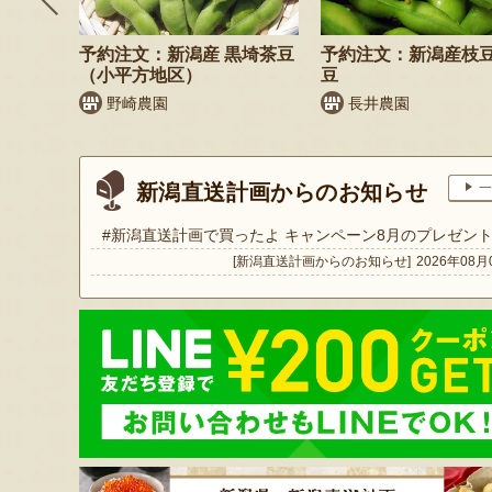
そば
予約注文：新潟産 黒埼茶豆
予約注文：新潟産枝
）
（小平方地区）
豆
野崎農園
長井農園
新潟直送計画からのお知らせ
一
#新潟直送計画で買ったよ キャンペーン8月のプレゼン
[新潟直送計画からのお知らせ]
2026年08月