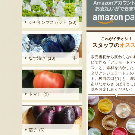
シャインマスカット (20)
これがイチオシ！
スタッフの
オス
細胞壁」由来
販売当初から変わらないレシ
この道50年の大ベテラン
なす漬け (13)
ぶどうを栽培
ピで作る「アラモードアイ
が育てた美味しい新潟枝
くだもの園の
ス」と、素材を活かした「イ
茶豆！手塩にかけて育て
ット。一般的
タリアンジェラート」のセッ
豆の甘味と深い香り、コ
緑色」のもの
ト。独自の口どけと、濃密で
ある旨味を是非一度お試
ら収穫する
ありながらさっぱりとした後
さい。お中元にもオスス
2種類をご用
味をお楽しみください！
トマト (9)
茄子 (6)