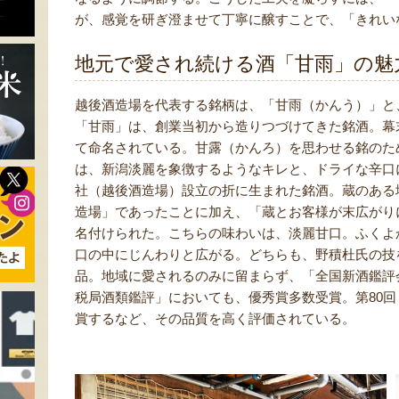
が、感覚を研ぎ澄ませて丁寧に醸すことで、「きれい
地元で愛され続ける酒「甘雨」の魅
越後酒造場を代表する銘柄は、「甘雨（かんう）」と
「甘雨」は、創業当初から造りつづけてきた銘酒。幕
て命名されている。甘露（かんろ）を思わせる銘のた
は、新潟淡麗を象徴するようなキレと、ドライな辛口
社（越後酒造場）設立の折に生まれた銘酒。蔵のある
造場」であったことに加え、「蔵とお客様が末広がり
名付けられた。こちらの味わいは、淡麗甘口。ふくよ
口の中にじんわりと広がる。どちらも、野積杜氏の技
品。地域に愛されるのみに留まらず、「全国新酒鑑評
税局酒類鑑評」においても、優秀賞多数受賞。第80回
賞するなど、その品質を高く評価されている。