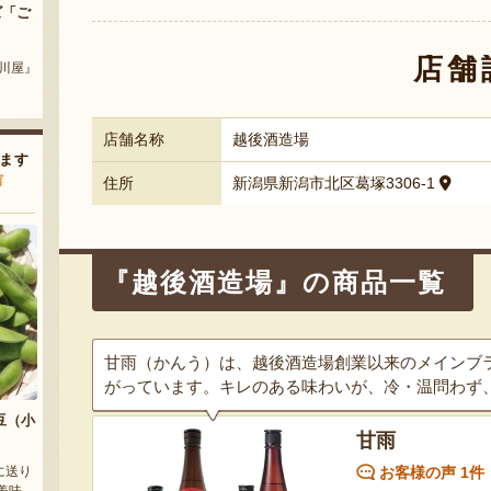
セット
新潟産 黒埼茶豆（小平方地区）
ル・レクチェ（贈答用・家庭
用）
ルト』
『野崎農園』
店舗
『やまきん果樹園』
店舗名称
越後酒造場
ます
声
住所
新潟県新潟市北区葛塚3306-1
『越後酒造場』の商品一覧
甘雨（かんう）は、越後酒造場創業以来のメインブ
がっています。キレのある味わいが、冷・温問わず
豆（小
甘雨
お客様の声 1件
に送り
美味