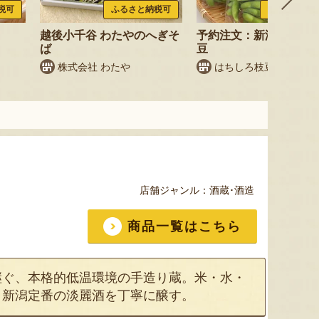
税可
ふるさと納税可
ふるさと納税
越後小千谷 わたやのへぎそ
予約注文：新潟産 枝豆
ば
豆
株式会社 わたや
はちしろ枝豆農園
店舗ジャンル：
酒蔵･酒造
商品一覧はこちら
継ぐ、本格的低温環境の手造り蔵。米・水・
、新潟定番の淡麗酒を丁寧に醸す。