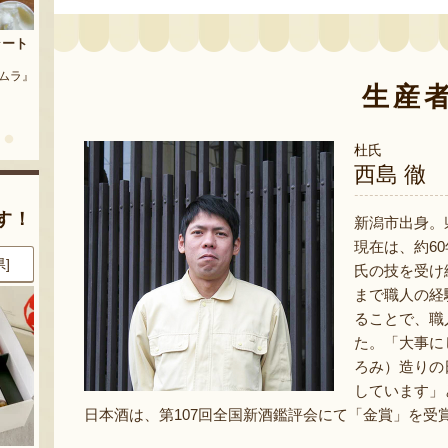
茶豆
流れ梅
農園』
予約注文：魚沼の定番 まるつた
『株式会社 大阪屋』
のなす漬け 深雪なす
生産
『農房 丸蔦食品』
杜氏
西島 徹
す！
新潟市出身。
現在は、約6
県]
8月7日 01:32 [神奈川県]
8月7日 00:45 [新潟県]
氏の技を受け
まで職人の経
ることで、職
た。「大事に
ろみ）造りの
しています」
日本酒は、第107回全国新酒鑑評会にて「金賞」を受