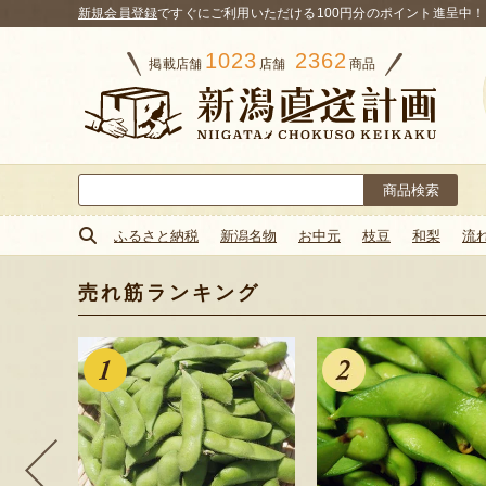
新規会員登録
ですぐにご利用いただける100円分のポイント進呈中！
1023
2362
掲載店舗
店舗
商品
検
索:
ふるさと納税
新潟名物
お中元
枝豆
和梨
流
売れ筋ランキング