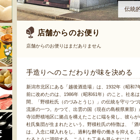
伝統
店舗からのお便り
店舗からのお便りはまだありません
手造りへのこだわりが味を決める
新潟市北区にある「越後酒造場」は、1932年（昭和
前に改めたのは、1986年（昭和61年）のこと。社名
間、「野積杜氏（のづみとうじ）」の伝統を守りつづ
流派の一つ。かつて、出雲の国（現在の島根県東部）
寺泊野積地区に拠点を構えたことに端を発し、彼らが
杜氏集団が生まれたという。野積杜氏の特徴は、「酒
は、入念に櫂入れをし、過剰な酵母の働きを抑える。
なるように調節する。こうした工夫を凝らすには、「