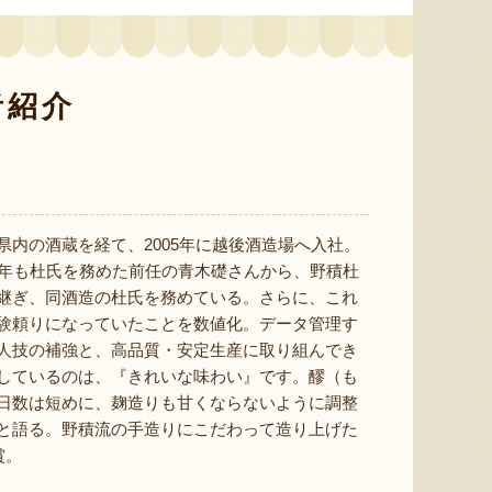
予約注文：新潟産 アールスメロ
ン（盆メロン）
予約注文：新潟県産 梨
予約注文
者紹介
『情熱野菜の太田農園』
『くまの森ファーム』
県内の酒蔵を経て、2005年に越後酒造場へ入社。
0年も杜氏を務めた前任の青木礎さんから、野積杜
8月7日 03:51 [新潟県]
8月7日 03:44 [新潟県]
8月7
継ぎ、同酒造の杜氏を務めている。さらに、これ
験頼りになっていたことを数値化。データ管理す
人技の補強と、高品質・安定生産に取り組んでき
しているのは、『きれいな味わい』です。醪（も
日数は短めに、麹造りも甘くならないように調整
と語る。野積流の手造りにこだわって造り上げた
賞。