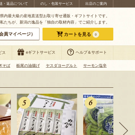
送・返品について
のし・包装サービス
出店のご案内
県内最大級の産地直送型お取り寄せ通販・ギフトサイトです。
私たちが、新潟の逸品を「独自の取材内容」でご紹介します。
会員マイページ）
カートを見る
0
eギフトサービス
ヘルプ＆サポート
ビス
ぎそば
栃尾の油揚げ
ヤスダヨーグルト
サーモン塩辛