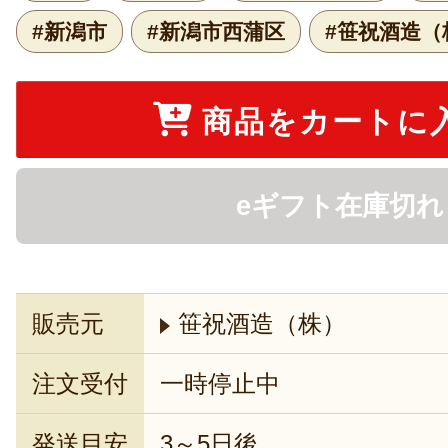
#新潟市
#新潟市西蒲区
#笹祝酒造（
商品をカートに
eギフト在庫切れ
販売元
笹祝酒造（株）
注文受付
一時停止中
発送目安
3～5日後