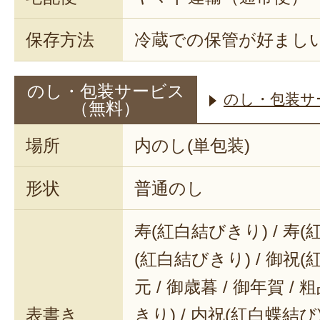
保存方法
冷蔵での保管が好まし
のし・包装サービス
のし・包装サ
（無料）
場所
内のし(単包装)
形状
普通のし
寿(紅白結びきり) / 寿(
(紅白結びきり) / 御祝(
元 / 御歳暮 / 御年賀 / 
表書き
きり) / 内祝(紅白蝶結び) 