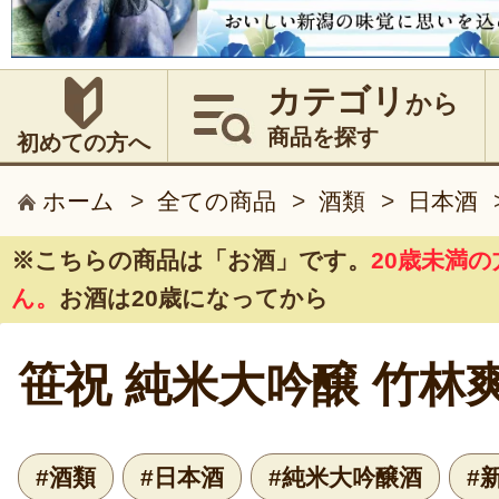
カテゴリ
から
商品を探す
初めての方へ
ホーム
>
全ての商品
>
酒類
>
日本酒
※こちらの商品は
「お酒」
です。
20歳未満
ん。
お酒は20歳になってから
笹祝 純米大吟醸 竹林
#酒類
#日本酒
#純米大吟醸酒
#