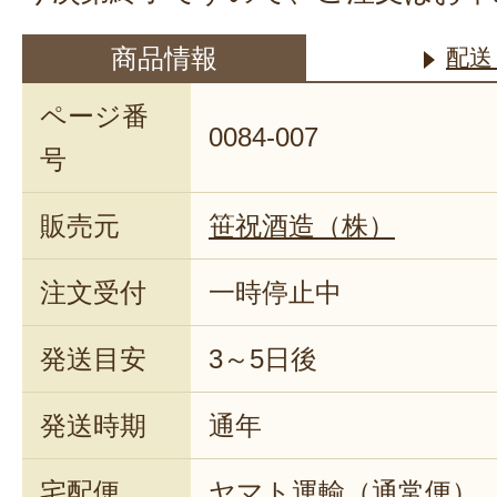
商品情報
配送
ページ番
0084-007
号
販売元
笹祝酒造（株）
注文受付
一時停止中
発送目安
3～5日後
発送時期
通年
宅配便
ヤマト運輸（通常便）