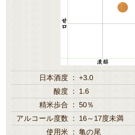
日本酒度
:
+3.0
酸度
:
1.6
精米歩合
:
50％
アルコール度数
:
16～17度未満
使用米
:
亀の尾