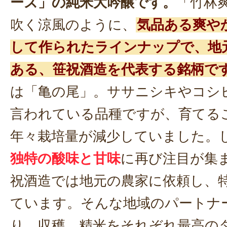
ーズ」の純米大吟醸です。
「竹林
吹く涼風のように、
気品ある爽や
して作られたラインナップで、地
ある、笹祝酒造を代表する銘柄で
は「亀の尾」。ササニシキやコシ
言われている品種ですが、育てる
年々栽培量が減少していました。
独特の酸味と甘味
に再び注目が集
祝酒造では地元の農家に依頼し、
ています。そんな地域のパートナ
り、収穫、精米をそれぞれ最高の