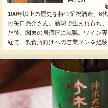
100年以上の歴史を持つ笹祝酒造、6
の笹口亮介さん。新潟で生まれ育ち、
だ後、関東の居酒屋に就職。ワイン
経て、飲食店向けへの営業マンを経験。
祝酒造へ入社。現在は新潟県酒造組合
しながら蔵では、杜氏畠山洋一さん
強中。地元の酒屋や酒造蔵の若手とと
マックス」という酒団体に参加し、積
イベントを行っている。広い視野で
けるお酒を目指しつつ、これから初
にも愛されるような酒造りにも挑戦