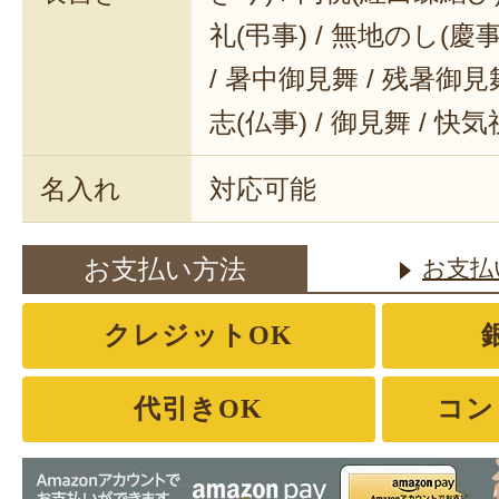
礼(弔事) / 無地のし(慶事
/ 暑中御見舞 / 残暑御見舞
志(仏事) / 御見舞 / 快
名入れ
対応可能
お支払い方法
お支払
クレジットOK
代引きOK
コン