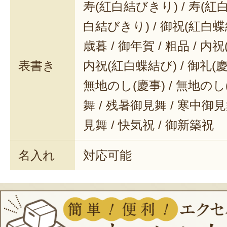
寿(紅白結びきり) / 寿(紅白
白結びきり) / 御祝(紅白蝶結
歳暮 / 御年賀 / 粗品 / 内
表書き
内祝(紅白蝶結び) / 御礼(慶事
無地のし(慶事) / 無地のし
舞 / 残暑御見舞 / 寒中御見舞
見舞 / 快気祝 / 御新築祝
名入れ
対応可能