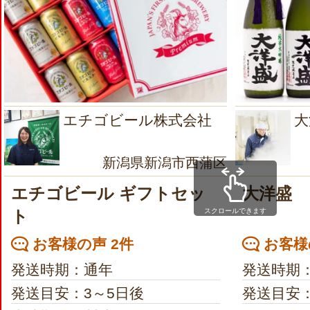
エチゴビール株式会社
大
新潟県新潟市西蒲区
エチゴビール ギフトセッ
大洋盛
スクロールできます
ト
お客様の声 2件
お客様
発送時期：通年
発送時期
発送目安：3～5日後
発送目安：