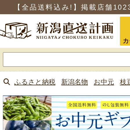
【全品送料込み!】掲載店舗
102
カ
検
索:
ふるさと納税
新潟名物
お中元
枝