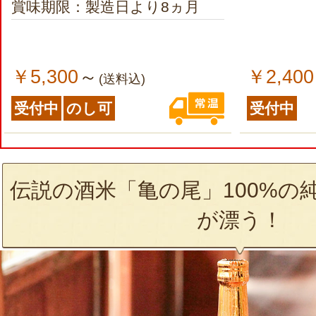
賞味期限：製造日より8ヵ月
￥5,300
￥2,400
～
(送料込)
受付中
のし可
受付中
伝説の酒米「亀の尾」100%の
が漂う！