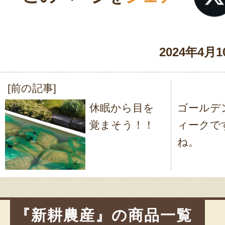
2024年4月1
[前の記事]
投
休眠から目を
ゴールデ
稿
覚まそう！！
ィークで
ナ
ね。
ビ
ゲ
ー
シ
『新耕農産』の商品一覧