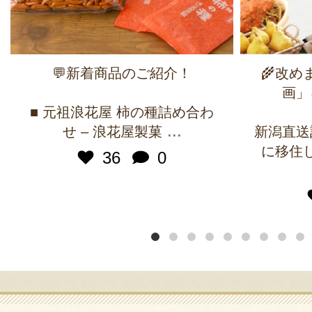
💬新着商品のご紹介！
🌾改
画」
■ 元祖浪花屋 柿の種詰め合わ
...
せ – 浪花屋製菓
新潟直送
に移住
36
0