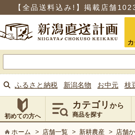
【全品送料込み!】掲載店舗
102
カ
検
索:
ふるさと納税
新潟名物
お中元
枝
カテゴリ
から
商品を探す
初めての方へ
ホーム
>
店舗一覧
>
新耕農産
>
店舗