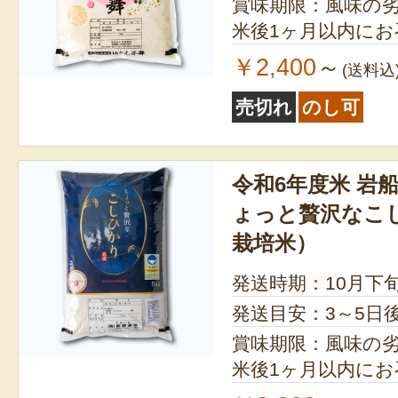
賞味期限：風味の
米後1ヶ月以内に
￥2,400
～
(送料込
売切れ
のし可
令和6年度米 岩
ょっと贅沢なこ
栽培米）
発送時期：10月下
発送目安：3～5日
賞味期限：風味の
米後1ヶ月以内に