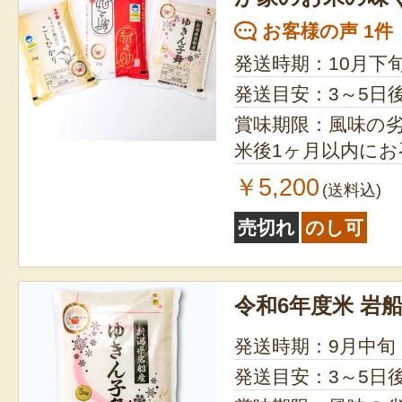
お客様の声 1件
発送時期：10月下
発送目安：3～5日
賞味期限：風味の
米後1ヶ月以内に
￥5,200
(送料込)
売切れ
のし可
令和6年度米 岩
発送時期：9月中旬
発送目安：3～5日