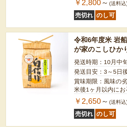
￥2,800
～
(送料込
売切れ
のし可
令和6年度米 岩
が家のこしひか
発送時期：10月中
発送目安：3～5日
賞味期限：風味の
米後1ヶ月以内に
￥2,650
～
(送料込
売切れ
のし可