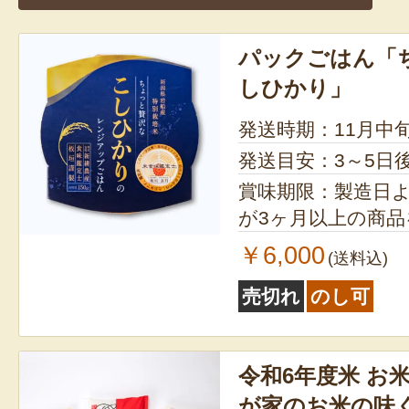
ョ
ン
パックごはん「
しひかり」
発送時期：11月中
発送目安：3～5日
賞味期限：製造日より9ヶ月
が3ヶ月以上の商
￥6,000
(送料込)
売切れ
のし可
令和6年度米 お
が家のお米の味