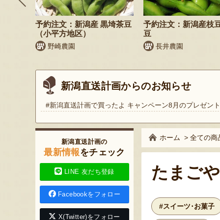
そば
予約注文：新潟産 黒埼茶豆
予約注文：新潟産枝
）
（小平方地区）
豆
野崎農園
長井農園
新潟直送計画からのお知らせ
#新潟直送計画で買ったよ キャンペーン8月のプレゼン
ホーム
>
全ての商
新潟直送計画の
最新情報
をチェック
たまごや
LINE 友だち登録
Facebookをフォロー
#スイーツ･お菓子
X(Twitter)をフォロー