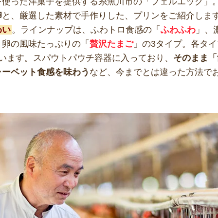
を使った洋菓子を提供する糸魚川市の「フェルエッグ」
卵
と、厳選した素材で手作りした、プリンをご紹介しま
わい
。ラインナップは、ふわトロ食感の「
ふわふわ
」、
、卵の風味たっぷりの「
贅沢たまご
」の3タイプ。各タイ
ています。スパウトパウチ容器に入っており、
そのまま「
ャーベット食感を味わう
など、今までとは違った方法で