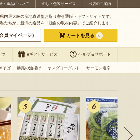
送・返品について
のし・包装サービス
出店のご案内
県内最大級の産地直送型お取り寄せ通販・ギフトサイトです。
私たちが、新潟の逸品を「独自の取材内容」でご紹介します。
会員マイページ）
カートを見る
0
eギフトサービス
ヘルプ＆サポート
ビス
ぎそば
栃尾の油揚げ
ヤスダヨーグルト
サーモン塩辛