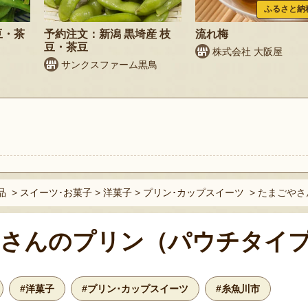
ふるさと納
豆・茶
予約注文：新潟 黒埼産 枝
流れ梅
豆・茶豆
株式会社 大阪屋
サンクスファーム黒鳥
ト
品
>
スイーツ･お菓子
>
洋菓子
>
プリン･カップスイーツ
>
たまごやさ
さんのプリン（パウチタイ
#洋菓子
#プリン･カップスイーツ
#糸魚川市