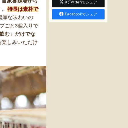
。
自家養鶏場から
X(Twitter)でシェア
す。
特長は素朴で
Facebookでシェア
濃厚な味わいの
プごと3個入りで
飲む」だけでな
お楽しみいただけ