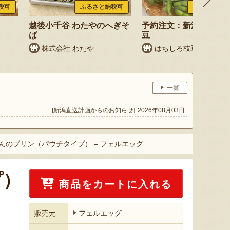
税可
ふるさと納税可
ふるさと納税
越後小千谷 わたやのへぎそ
予約注文：新潟産 枝豆
ば
豆
株式会社 わたや
はちしろ枝豆農園
一覧
[新潟直送計画からのお知らせ]
2026年08月03日
んのプリン（パウチタイプ） – フェルエッグ
プ）
商品をカートに入れる
販売元
フェルエッグ