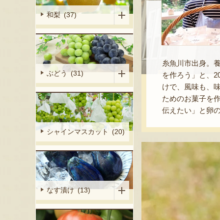
和梨 (37)
糸魚川市出身。養
ぶどう (31)
を作ろう」と、2
けで、風味も、
ためのお菓子を
伝えたい」と卵
シャインマスカット (20)
なす漬け (13)