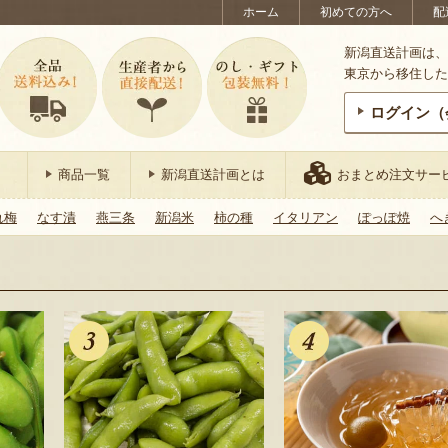
ホーム
初めての方へ
配
新潟直送計画は、
東京から移住した
ログイン（
商品一覧
新潟直送計画とは
おまとめ注文サー
れ梅
なす漬
燕三条
新潟米
柿の種
イタリアン
ぽっぽ焼
へ