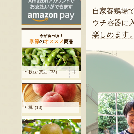
自家養鶏場
ウチ容器に
楽しめます
今が食べ頃！
季節
の
オススメ
商品
枝豆･茶豆 (33)
桃 (13)