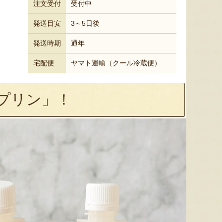
注文受付
受付中
発送目安
3～5日後
発送時期
通年
宅配便
ヤマト運輸（クール冷蔵便）
プリン」！