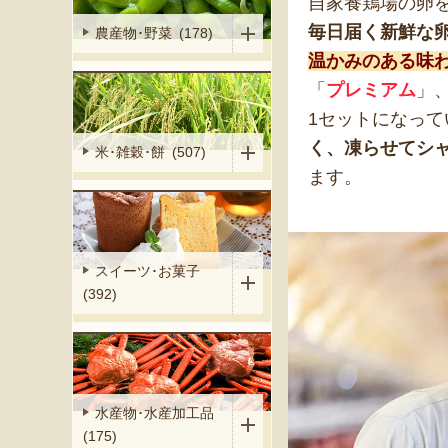
自家養鶏場の卵
毎日届く新鮮な
農産物･野菜 (178)
温かみのある味
「
プレミアム
」
1セットになっ
く、凍らせてシ
米･雑穀･餅 (507)
ます。
スイーツ･お菓子
(392)
水産物･水産加工品
(175)