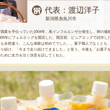
代表：渡辺洋子
新潟県糸魚川市
鶏業を手伝っていた2004年、鳥インフルエンザが発生し、卵の
005年にフェルエッグを開店した。開店前、ピュアエッグで試作
味も全然違う。こんな体験は初めてでした」。菓子職人でなくとも
作り続け、「今まで走り続けてきました」と笑う。今後も「お菓子
のために全力を注ぐ決意を話してくれた。