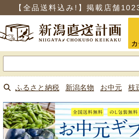
【全品送料込み!】掲載店舗
102
カ
検
索:
ふるさと納税
新潟名物
お中元
枝