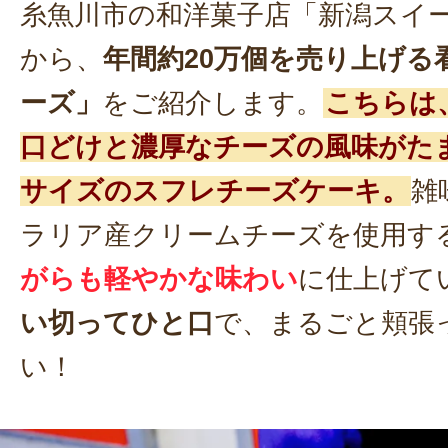
糸魚川市の和洋菓子店「新潟スイ
から、
年間約20万個を売り上げる
ーズ」
をご紹介します。
こちらは
口どけと濃厚なチーズの風味がた
サイズのスフレチーズケーキ。
雑
ラリア産クリームチーズを使用す
がらも軽やかな味わい
に仕上げて
い切ってひと口
で、まるごと頬張
い！