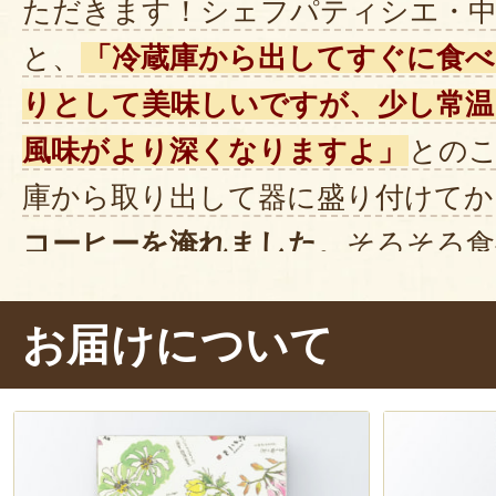
ただきます！シェフパティシエ・
と、
「冷蔵庫から出してすぐに食
りとして美味しいですが、少し常温
風味がより深くなりますよ」
との
庫から取り出して器に盛り付けてか
コーヒーを淹れました
。そろそろ食
か。
お届けについて
フォークを入れると、
ふんわりとし
ます。ぱくり……。
おお～、口に入
～っと溶けていくような、不思議な
ぱいにチーズの風味が広がるととも