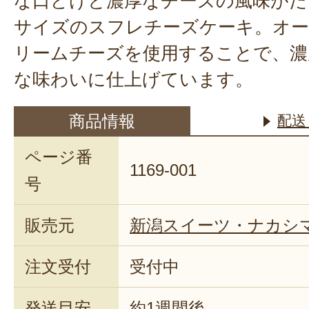
な口どけと濃厚なチーズの風味がた
サイズのスフレチーズケーキ。オ
リームチーズを使用することで、濃
な味わいに仕上げています。
商品情報
配送
ページ番
1169-001
号
販売元
新潟スイーツ・ナカシ
注文受付
受付中
発送目安
約1週間後