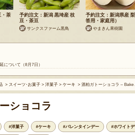
豆・茶
予約注文：新潟 黒埼産 枝
予約注文：新潟県産 
豆・茶豆
答用・家庭用）
サンクスファーム黒鳥
やまきん果樹園
延について（8月7日）
品
>
スイーツ･お菓子
>
洋菓子
>
ケーキ
>
酒粕ガトーショコラ – Bake 
ーショコラ
#洋菓子
#ケーキ
#バレンタインデー
#ホワイトデ