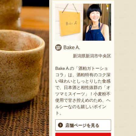
Bake A.
新潟県新潟市中央区
Bake A.の「酒粕ガトーショ
コラ」は、酒粕特有のコク深
い味わいとしっとりした食感
で、日本酒と相性抜群の「オ
ツマミスイーツ」！小麦粉不
使用で甘さ控えめのため、ヘ
ルシーなのも嬉しいポイン
ト。
店舗ページを見る