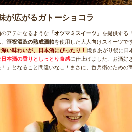
味が広がるガトーショコラ
酒のアテになるような
「オツマミスイーツ」
を提供する「B
は、
笹祝酒造の熟成酒粕
を使用した大人向けスイーツで
ク深い味わいが、日本酒にぴったり！
焼きあがり後に日
な日本酒の香りとしっとり食感
に仕上げました。お酒好
た！」となること間違いなし！まさに、呑兵衛のための