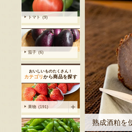
トマト (9)
茄子 (6)
おいしいものたくさん！
カテゴリ
から商品を探す
果物 (191)
熟成酒粕を