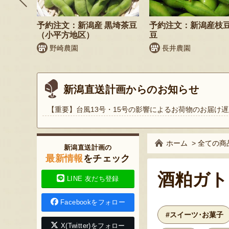
鬼もろこ
予約注文：新潟産 黒埼茶豆
予約注文：新潟産枝
（小平方地区）
豆
く
野崎農園
長井農園
新潟直送計画からのお知らせ
【重要】台風13号・15号の影響によるお荷物のお届け遅
ホーム
>
全ての商
新潟直送計画の
最新情報
をチェック
酒粕ガト
LINE 友だち登録
Facebookをフォロー
#スイーツ･お菓子
X(Twitter)をフォロー