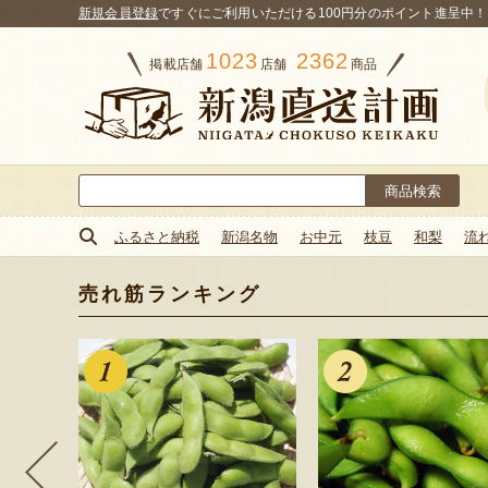
新規会員登録
ですぐにご利用いただける100円分のポイント進呈中！
1023
2362
掲載店舗
店舗
商品
検
索:
ふるさと納税
新潟名物
お中元
枝豆
和梨
流
売れ筋ランキング