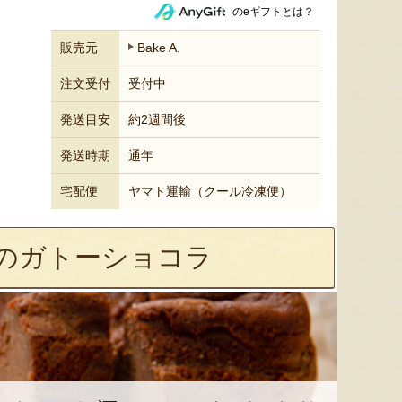
のeギフトとは？
販売元
Bake A.
注文受付
受付中
発送目安
約2週間後
発送時期
通年
宅配便
ヤマト運輸（クール冷凍便）
のガトーショコラ