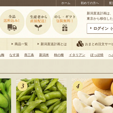
ホーム
初めての方へ
配
新潟直送計画は、
東京から移住した
ログイン（
商品一覧
新潟直送計画とは
おまとめ注文サー
れ梅
なす漬
燕三条
新潟米
柿の種
イタリアン
ぽっぽ焼
へ