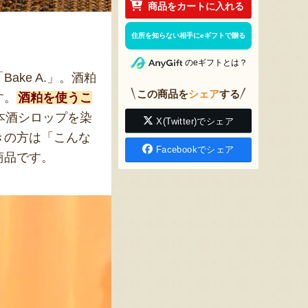
商品をカートに入れる
住所を知らない相手にeギフトで贈る
のeギフトとは？
ake A.」。酒粕
この商品を
シェア
する
す。
酒粕を使うこ
本酒シロップを染
X(Twitter)でシェア
きの方は「こんな
Facebookでシェア
商品です。