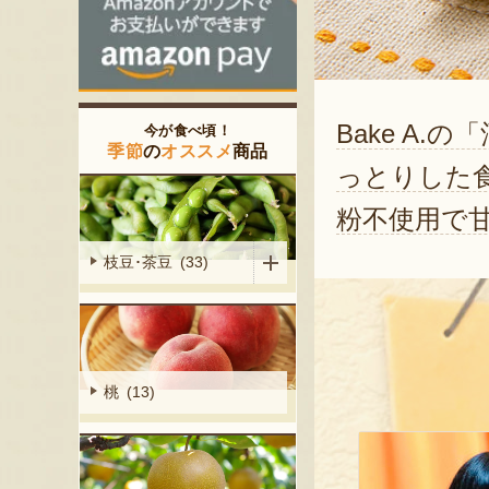
Bake A
今が食べ頃！
季節
の
オススメ
商品
っとりした
粉不使用で
枝豆･茶豆 (33)
桃 (13)