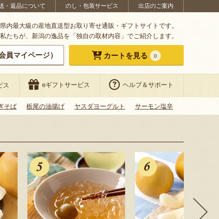
送・返品について
のし・包装サービス
出店のご案内
県内最大級の産地直送型お取り寄せ通販・ギフトサイトです。
私たちが、新潟の逸品を「独自の取材内容」でご紹介します。
会員マイページ）
カートを見る
0
eギフトサービス
ヘルプ＆サポート
ビス
ぎそば
栃尾の油揚げ
ヤスダヨーグルト
サーモン塩辛