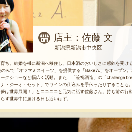
店主：佐藤 文
新潟県新潟市中央区
玉育ち。結婚を機に新潟へ移住し、日本酒のおいしさに感銘を受け
販売のみで「オツマミスイーツ」を提供する「Bake A.」をオープ
ークショーなど幅広く活動。また、「笹祝酒造」の「challenge 
ーナ・ジーオ・セット」でワインの仕込みを手伝ったりすることも
！夢は世界展開！」とニコニコと元気に話す佐藤さん。持ち前の行
ならず世界中に届ける日も近いはず。