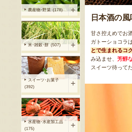
農産物･野菜 (178)
日本酒の風
甘さ控えめでお
ガトーショコラ
米･雑穀･餅 (507)
とで生まれるコ
み込ませ、
芳醇
スイーツ待って
スイーツ･お菓子
(392)
水産物･水産加工品
(175)