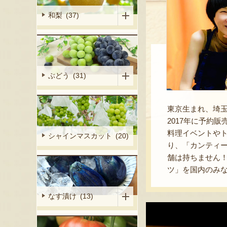
和梨 (37)
ぶどう (31)
東京生まれ、埼
2017年に予約
料理イベントやト
シャインマスカット (20)
り、「カンティ
舗は持ちません
ツ」を国内のみ
なす漬け (13)