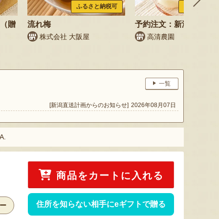
ふるさと納税可
ふるさと納税
梨（贈
流れ梅
予約注文：新潟県産 梨
株式会社 大阪屋
高清農園
一覧
[新潟直送計画からのお知らせ]
2026年08月07日
A.
商品をカートに入れる
住所を知らない相手にeギフトで贈る
ー