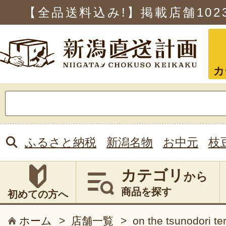
【全品送料込み!】掲載店舗
102
カ
検
索:
ふるさと納税
新潟名物
お中元
枝
カテゴリ
から
商品を探す
初めての方へ
ホーム
>
店舗一覧
>
on the tsunodori te