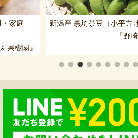
用・家庭
新潟産 黒埼茶豆（小平方
『野崎
ん果樹園』