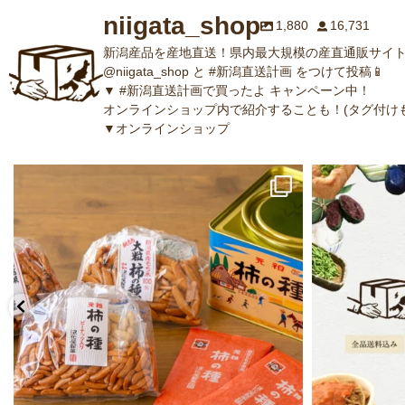
niigata_shop
1,880
16,731
新潟産品を産地直送！県内最大規模の産直通販サイト
@niigata_shop と #新潟直送計画 をつけて投稿📱
▼ #新潟直送計画で買ったよ キャンペーン中！
オンラインショップ内で紹介することも！(タグ付けも
▼オンラインショップ