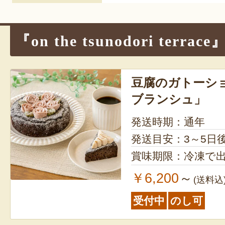
『on the tsunodori terr
豆腐のガトーシ
ブランシュ」
発送時期：通年
発送目安：3～5日
賞味期限：冷凍で出
￥6,200
～
(送料込
受付中
のし可