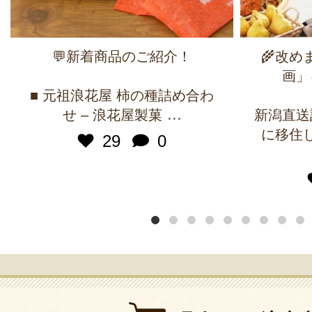
💬新着商品のご紹介！
🌾改
画」
■ 元祖浪花屋 柿の種詰め合わ
...
せ – 浪花屋製菓
新潟直送
に移住
29
0