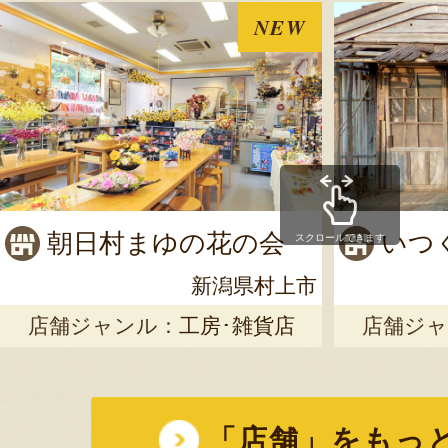
NEW
朝日村まゆの花の会
いつ
スクロールできます
新潟県村上市
店舗ジャンル：
工房･雑貨店
店舗ジャ
「店舗」をもっ