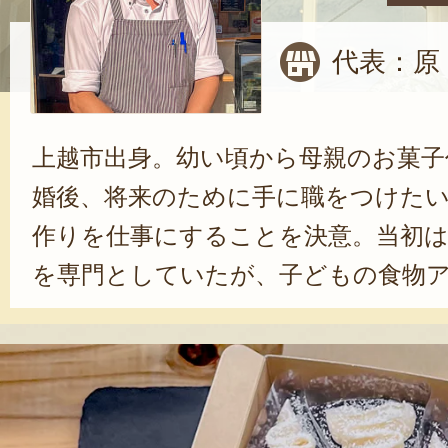
代表：原
上越市出身。幼い頃から母親のお菓子
婚後、将来のために手に職をつけた
作りを仕事にすることを決意。当初
を専門としていたが、子どもの食物
っかけに、ヴィーガンスイーツを学
で経験を積んだ後、実家の農業を継ぐとと
tsunodori terrace」を開業した
た田んぼは、また次の世代につない