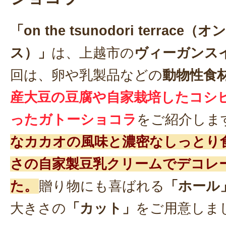
「on the tsunodori terrac
ス）」
は、上越市の
ヴィーガンス
回は、卵や乳製品などの
動物性食
産大豆の豆腐や自家栽培したコシ
ったガトーショコラ
をご紹介しま
なカカオの風味と濃密なしっとり
さの自家製豆乳クリームでデコレ
た。
贈り物にも喜ばれる
「ホール
大きさの
「カット」
をご用意しま