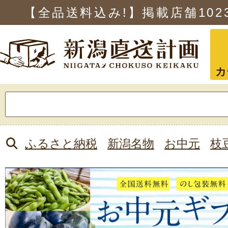
【全品送料込み!】掲載店舗
102
カ
検
索:
ふるさと納税
新潟名物
お中元
枝