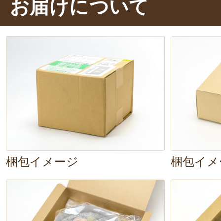
お届けについて
届くので、
冷蔵庫で2〜3時間ほど解
レーションされたクリーム
が可愛
くり……。
しっとりとした濃密な生
厚。豊かなカカオの風味が広がりま
の豆乳クリームも調和していますよ
とは思えない、
満足感のある美味し
リッチな味わいは、
コーヒー
と相性
梱包イメージ
梱包イメ
紅茶や赤ワイン
とのペアリングも
と。さまざまな飲み物と楽しんで