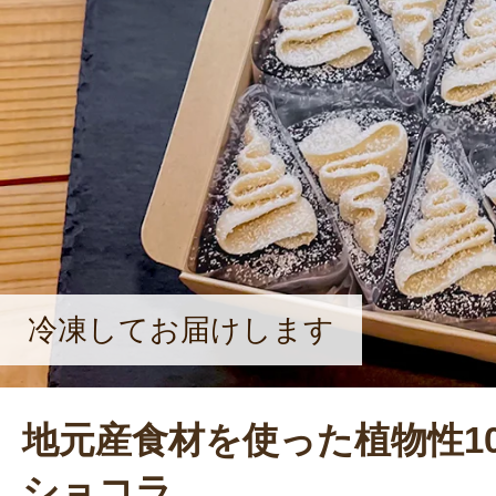
りません。だから、農家とパティシ
んです」と、原さん。モチベーショ
は、店を訪れる子どもたちの姿だと
スを見て『わー』と目を輝かせてく
の喜びです」と、やさしく微笑む。
冷凍してお届けします
地元産食材を使った植物性1
ショコラ