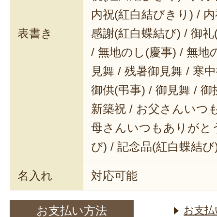
内祝(紅白結びきり) / 内
表書き
感謝(紅白蝶結び) / 御礼(
/ 無地のし(慶事) / 無地
見舞 / 残暑御見舞 / 寒中御
御供(弔事) / 御見舞 / 御
新築祝 / お父さんいつも
母さんいつもありがとう 
び) / 記念品(紅白蝶結び
名入れ
対応可能
お支払い方法
お支払