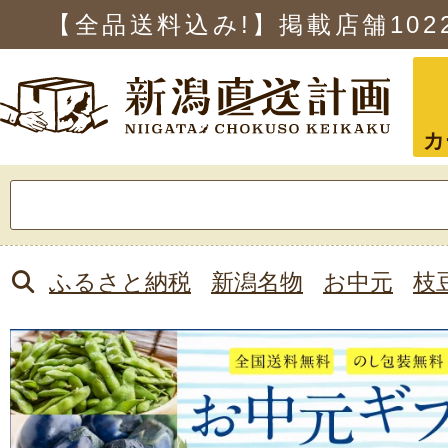
【全品送料込み!】掲載店舗
102
カ
検
索:
ふるさと納税
新潟名物
お中元
枝