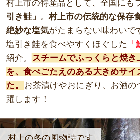
村上市の特産品として、全国にも
引き鮭」
。
村上市の伝統的な保存
絶妙な塩気
がたまらない味わいで
塩引き鮭を食べやすくほぐした
「
紹介。
スチームでふっくらと焼き
を、食べごたえのある大きめサイ
た。
お茶漬けやおにぎり、お酒の
躍します！
村上の冬の風物詩です