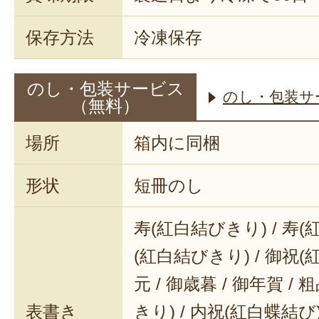
保存方法
冷凍保存
のし・包装サービス
のし・包装サ
（無料）
場所
箱内に同梱
形状
短冊のし
寿(紅白結びきり) / 寿(
(紅白結びきり) / 御祝(
元 / 御歳暮 / 御年賀 / 
表書き
きり) / 内祝(紅白蝶結び) 