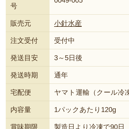
0049-005
号
販売元
小針水産
注文受付
受付中
発送目安
3～5日後
発送時期
通年
宅配便
ヤマト運輸（クール冷
内容量
1パックあたり120g
賞味期限
製造日より冷凍で90日