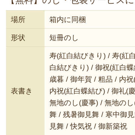
場所
箱内に同梱
形状
短冊のし
寿(紅白結びきり) / 寿(紅白
白結びきり) / 御祝(紅白蝶結
歳暮 / 御年賀 / 粗品 / 内
表書き
内祝(紅白蝶結び) / 御礼(慶事
無地のし(慶事) / 無地のし
舞 / 残暑御見舞 / 寒中御見舞
見舞 / 快気祝 / 御新築祝