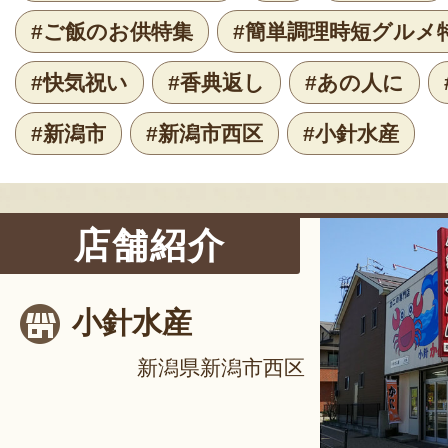
#ご飯のお供特集
#簡単調理時短グルメ
#快気祝い
#香典返し
#あの人に
#新潟市
#新潟市西区
#小針水産
店舗紹介
小針水産
新潟県新潟市西区