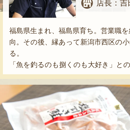
店長：吉
福島県生まれ、福島県育ち。営業職を
向。その後、縁あって新潟市西区の小
る。
「魚を釣るのも捌くのも大好き」と
客にも楽しく携わっている。「お客
いただくこと」がモットー。小針水
多くの人に知ってもらえるように、
いでいる。