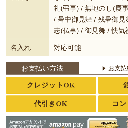
礼(弔事) / 無地のし(慶事
/ 暑中御見舞 / 残暑御見舞
志(仏事) / 御見舞 / 快
名入れ
対応可能
お支払い方法
お支払
クレジットOK
代引きOK
コン