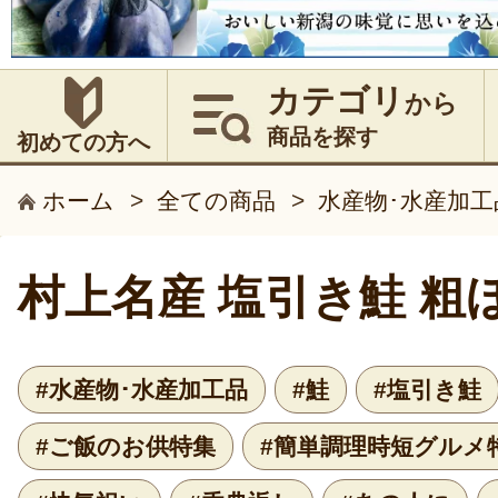
カテゴリ
から
商品を探す
初めての方へ
ホーム
>
全ての商品
>
水産物･水産加工
村上名産 塩引き鮭 粗
#水産物･水産加工品
#鮭
#塩引き鮭
#ご飯のお供特集
#簡単調理時短グルメ