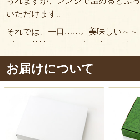
られますが、レンジで温めるとふ
いただけます。
それでは、一口……。美味しい～～
が、お茶漬けにちょうど良いですね
の旨味
が溢れてきます。お茶漬けに
お届けについて
身もふっくら
しました！
自分で焼く手間もはぶけて、食べや
「塩引き鮭 粗ほぐし」。
時間がな
供やお酒のおつまみにおすすめで