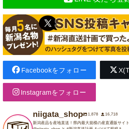
Facebookをフォロー
X(
Instagramをフォロー
niigata_shop
1,878
16,718
新潟産品を産地直送！県内最大規模の産直通販サイト
@niigata_shop と #新潟直送計画 をつけて投稿📱