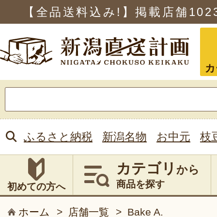
【全品送料込み!】掲載店舗
102
カ
検
索:
ふるさと納税
新潟名物
お中元
枝
カテゴリ
から
商品を探す
初めての方へ
ホーム
>
店舗一覧
>
Bake A.