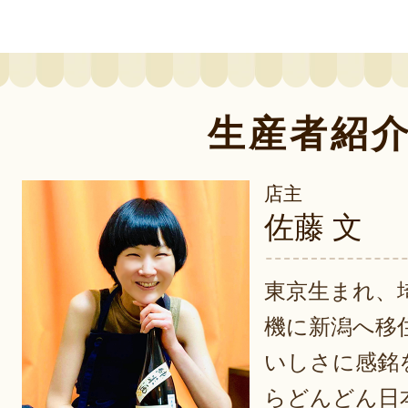
生産者紹
店主
佐藤 文
東京生まれ、
機に新潟へ移
いしさに感銘
らどんどん日