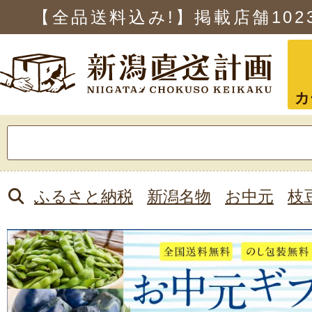
【全品送料込み!】掲載店舗
102
カ
検
索:
ふるさと納税
新潟名物
お中元
枝