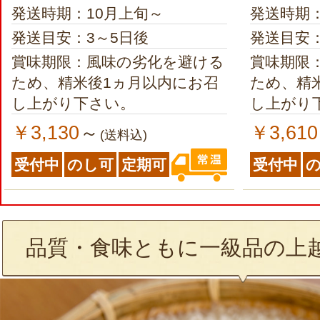
発送時期：10月上旬～
発送時期
発送目安：3～5日後
発送目安：
賞味期限：風味の劣化を避ける
賞味期限
ため、精米後1ヵ月以内にお召
ため、精
し上がり下さい。
し上がり
￥3,130
￥3,610
～
(送料込)
受付中
のし可
定期可
受付中
品質・食味ともに一級品の上