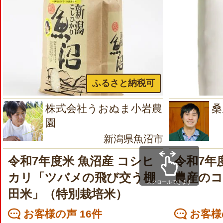
ふるさと納税可
株式会社うおぬま小岩農
桑
園
新潟県魚沼市
令和7年度米 魚沼産 コシヒ
令和7年
カリ「ツバメの飛び交う棚
農産の
スクロールできます
田米」（特別栽培米）
お客様の声 16件
お客様の