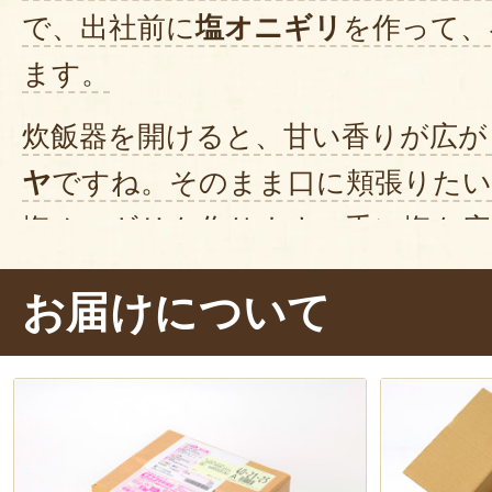
で、出社前に
塩オニギリ
を作って、
ます。
炊飯器を開けると、甘い香りが広が
ヤ
ですね。そのまま口に頬張りたい
塩オニギリを作ります。手に塩を広
サイズに、にぎにぎにぎ……ギュ
お届けについて
成です！美味しそう〜。
さて、一仕事終えて、お楽しみのお
ったオニギリ
をいただきます！う
感
。美味しいです。
噛むたびに甘み