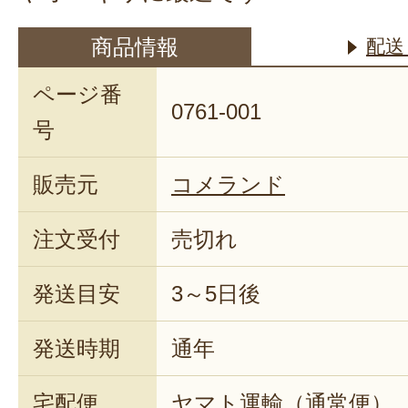
商品情報
配送
ページ番
0761-001
号
販売元
コメランド
注文受付
売切れ
発送目安
3～5日後
発送時期
通年
宅配便
ヤマト運輸（通常便）