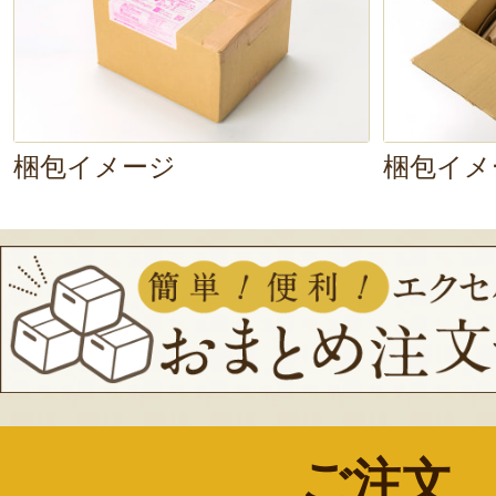
ね
。シンプルなオニギリだからこ
クトに伝わります
。さすが、お米
リ！
梱包イメージ
梱包イメ
ご注文