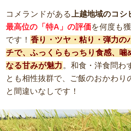
コメランドがある
上越地域のコシ
最高位の「特A」の評価
を何度も
です！
香り・ツヤ・粘り・弾力の
チで、ふっくらもっちり食感、噛
なる甘みが魅力
。和食・洋食問わ
とも相性抜群で、ご飯のおかわり
と間違いなしです！