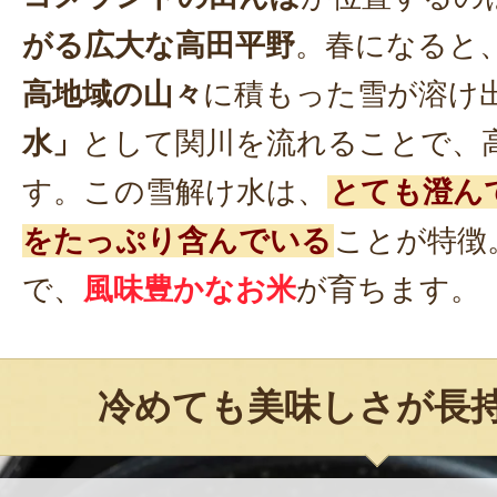
がる広大な高田平野
。春になると
高地域の山々
に積もった雪が溶け
水」
として関川を流れることで、
す。この雪解け水は、
とても澄ん
をたっぷり含んでいる
ことが特徴
で、
風味豊かなお米
が育ちます。
冷めても美味しさが長