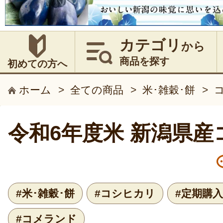
カテゴリ
から
商品を探す
初めての方へ
ホーム
>
全ての商品
>
米･雑穀･餅
>
令和6年度米 新潟県産
#米･雑穀･餅
#コシヒカリ
#定期購
#コメランド