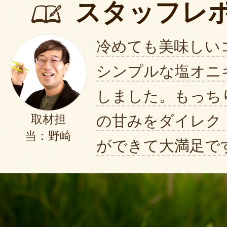
スタッフレ
冷めても美味しい
シンプルな塩オニ
しました。もっち
の甘みをダイレク
取材担
当：野崎
ができて大満足で