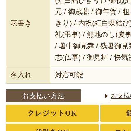
(紅白結びきり) / 御祝(
元 / 御歳暮 / 御年賀 / 
表書き
きり) / 内祝(紅白蝶結び) 
礼(弔事) / 無地のし(慶事
/ 暑中御見舞 / 残暑御見舞
志(仏事) / 御見舞 / 快
名入れ
対応可能
お支払い方法
お支払
クレジットOK