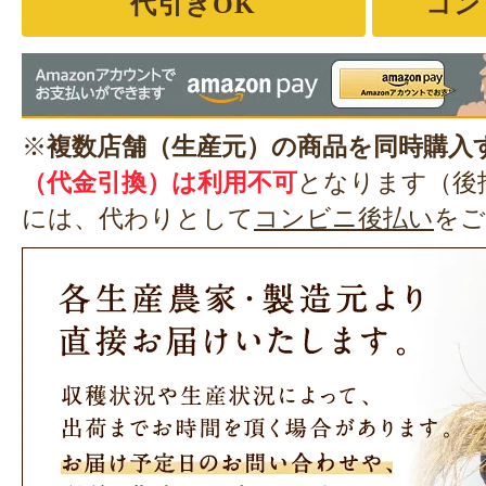
代引きOK
コン
※
複数店舗（生産元）の商品を同時購入
（代金引換）は利用不可
となります（後
には、代わりとして
コンビニ後払い
をご