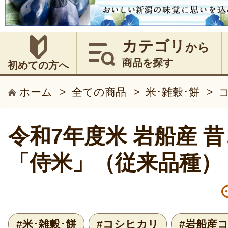
カテゴリ
から
商品を探す
初めての方へ
ホーム
>
全ての商品
>
米･雑穀･餅
>
令和7年度米 岩船産 
「侍米」（従来品種）
#米･雑穀･餅
#コシヒカリ
#岩船産