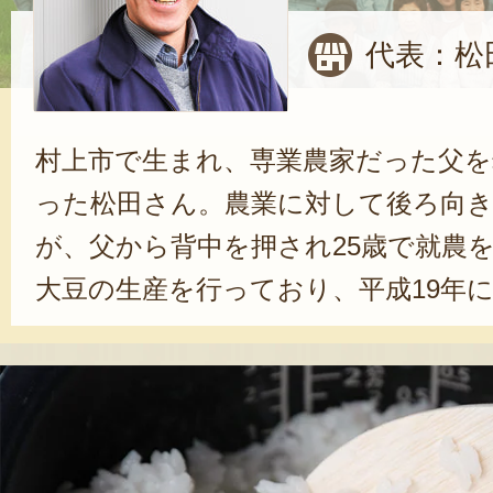
代表：松
村上市で生まれ、専業農家だった父を
った松田さん。農業に対して後ろ向
が、父から背中を押され25歳で就農
大豆の生産を行っており、平成19年
らぎを設立した。現在は代表理事を
品質の作物を作って消費者に喜んで
いし、スタッフや地域と共に頑張る
る。今後は、「侍米」をはじめとす