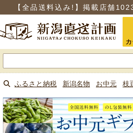
【全品送料込み!】掲載店舗
102
カ
検
索:
ふるさと納税
新潟名物
お中元
枝