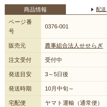
商品情報
配送
ページ番
0376-001
号
販売元
農事組合法人せせらぎ
注文受付
受付中
発送目安
3～5日後
発送時期
10月中旬～
宅配便
ヤマト運輸（通常便）