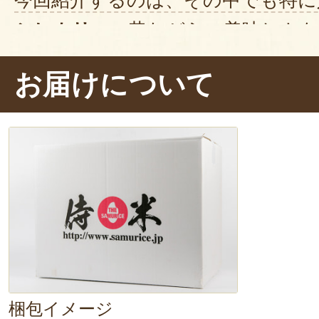
今回紹介するのは、その中でも特に
シヒカリ」
。昔ながらの美味しさを
リの原種である「従来品種」です。
お届けについて
は香りが豊かで、一粒一粒がツヤツ
の中に入れれば、
アツアツの米粒か
きます。
もう一口！とつい箸を動か
さです。
どんなおかずにもマッチする昔コ
おすすめは何もつけずにそのまま
くりと噛むことで、昔ながらの美
梱包イメージ
と感じられますよ♪