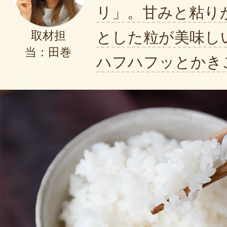
リ」。甘みと粘り
とした粒が美味し
取材担
当：田巻
ハフハフッとかき