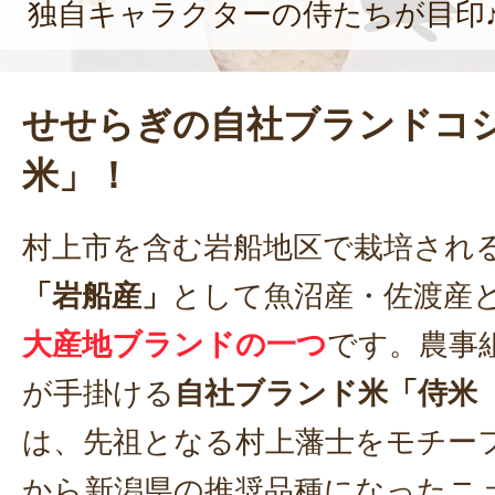
独自キャラクターの侍たちが目印
せせらぎの自社ブランドコ
米」！
村上市を含む岩船地区で栽培され
「岩船産」
として魚沼産・佐渡産
大産地ブランドの一つ
です。農事
が手掛ける
自社ブランド米「侍米
は、先祖となる村上藩士をモチーフ
から新潟県の推奨品種になったニ