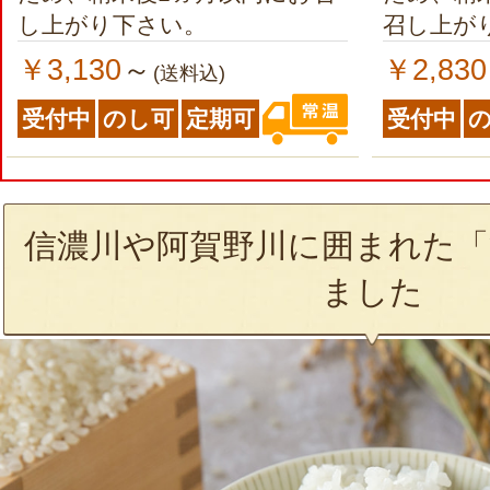
し上がり下さい。
召し上が
￥3,130
￥2,830
～
(送料込)
受付中
のし可
定期可
受付中
信濃川や阿賀野川に囲まれた「
ました