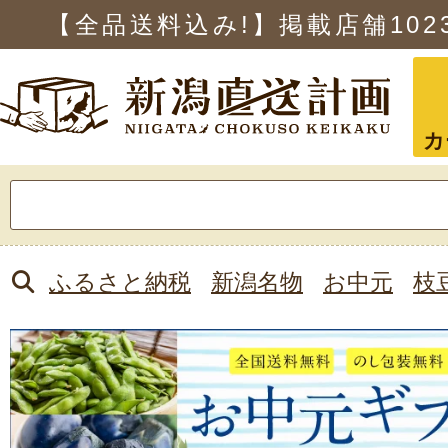
【全品送料込み!】掲載店舗
102
カ
検
索:
ふるさと納税
新潟名物
お中元
枝