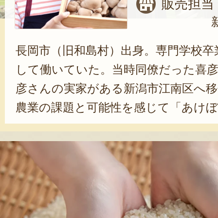
販売担当
長岡市（旧和島村）出身。専門学校卒
して働いていた。当時同僚だった喜
彦さんの実家がある新潟市江南区へ移住
農業の課題と可能性を感じて「あけ
社。現在では、主に販売や商品企画を
売所に農産物を出品する際は、積極的
い、消費者の方と直接ふれあえる機
う。「お客さんとのコミュニケーシ
います。お客さんから『美味しかっ