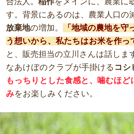
合法人。
稲作
をメインに、農業に
す。背景にあるのは、農業人口の
放棄地
の増加。
「地域の農地を守
う想いから、私たちはお米を作っ
と、販売担当の立川さんは話しま
なあけぼのクラブが手掛ける
コシ
もっちりとした食感と、噛むほど
み
をお楽しみください。