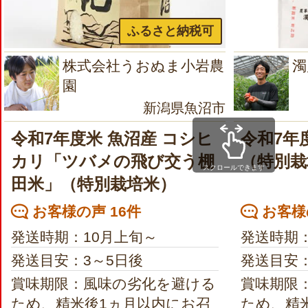
ふるさと納税可
株式会社うおぬま小岩農
濁
園
新潟県魚沼市
令和7年度米 魚沼産 コシヒ
令和7年
カリ「ツバメの飛び交う棚
（特別栽
スクロールできます
田米」（特別栽培米）
お客様の声 16件
お客様の
発送時期：10月上旬～
発送時期：
発送目安：3～5日後
発送目安：
賞味期限：風味の劣化を避ける
賞味期限
ため、精米後1ヵ月以内にお召
ため、精