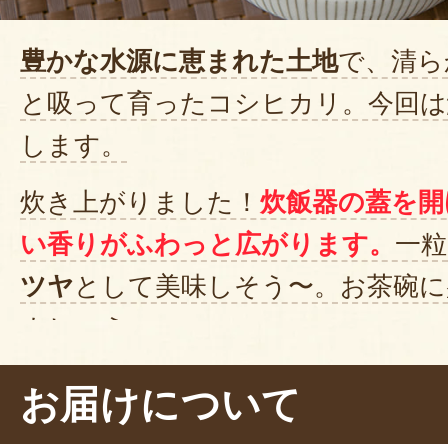
豊かな水源に恵まれた土地
で、清ら
と吸って育ったコシヒカリ。今回は
します。
炊き上がりました！
炊飯器の蓋を開
い香りがふわっと広がります。
一粒
ツヤ
として美味しそう〜。お茶碗に
ましょう。
ぱくり……美味しい！
粘りがあって
お届けについて
良い食感です。噛むとどんどん旨味