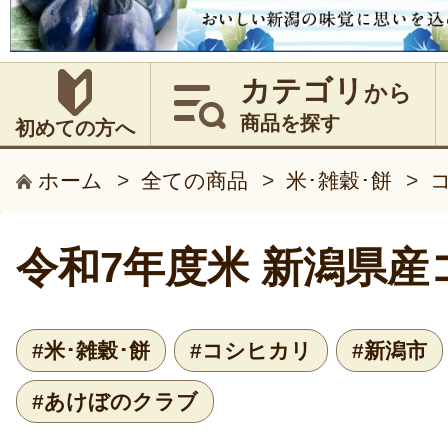
カテゴリ
から
商品を探す
初めての方へ
ホーム
>
全ての商品
>
米･雑穀･餅
>
令和7年度米 新潟県産
#米･雑穀･餅
#コシヒカリ
#新潟市
#あけぼのクラブ