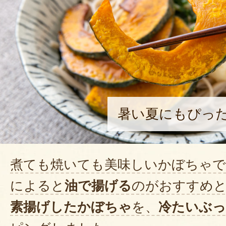
暑い夏にもぴっ
煮ても焼いても美味しいかぼちゃで
によると
油で揚げる
のがおすすめ
素揚げしたかぼちゃ
を、
冷たいぶ