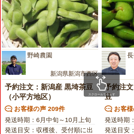
野崎農園
長
新潟県新潟市西区
予約注文：新潟産 黒埼茶豆
予約注文
スクロールできます
（小平方地区）
豆
お客様の声 209件
お客様の
発送時期：6月中旬～10月上旬
発送時期：
発送目安：収穫後、受付順に出
発送目安