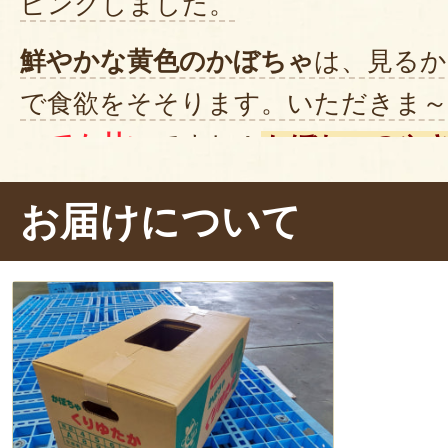
ピングしました。
鮮やかな黄色のかぼちゃ
は、見るか
で食欲をそそります。いただきま～
っても甘い
ですね！
かぼちゃのや
じょっぱいめんつゆともよく合い
お届けについて
ことで
表面はパリっと、内側はホク
違いも楽しいです。