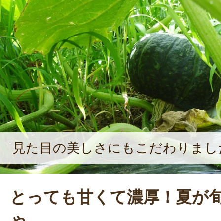
1％程度しか認められず、最高級のコ
り扱われる。このようなさまざまな
ることで、JA十日町は組員農家の所
のだ。
見た目の美しさにもこだわりまし
とっても甘くて濃厚！夏が
ゃ