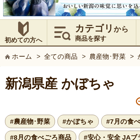
カテゴリ
から
商品を探す
初めての方へ
ホーム
>
全ての商品
>
農産物･野菜
>
新潟県産 かぼちゃ
#農産物･野菜
#かぼちゃ
#7月の食
#8月の食べごろ商品
#安心・安全 JA