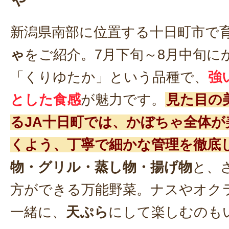
新潟県南部に位置する十日町市で
ゃ
をご紹介。7月下旬～8月中旬に
「くりゆたか」という品種で、
強
とした食感
が魅力です。
見た目の
るJA十日町では、かぼちゃ全体が
くよう、丁寧で細かな管理を徹底
物・グリル・蒸し物・揚げ物
と、
方ができる万能野菜。ナスやオク
一緒に、
天ぷら
にして楽しむのも