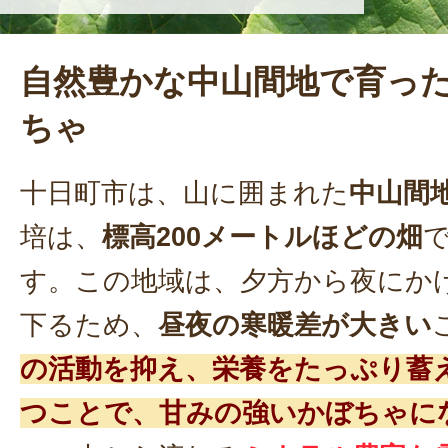
自然豊かな中山間地で育っ
ちゃ
十日町市は、山に囲まれた
中山間
培は、
標高200メートルほどの畑
す。この地域は、夕方から夜にか
下るため、
昼夜の寒暖差が大きい
の活動を抑え、栄養をたっぷり蓄
つことで、甘みの強いかぼちゃに