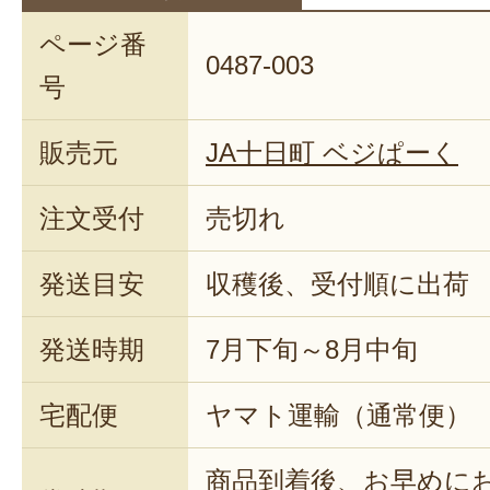
ページ番
0487-003
号
販売元
JA十日町 ベジぱーく
注文受付
売切れ
発送目安
収穫後、受付順に出荷
発送時期
7月下旬～8月中旬
宅配便
ヤマト運輸（通常便）
商品到着後、お早めに