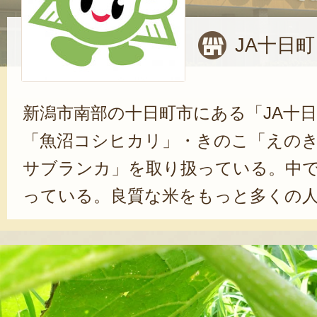
JA十日
新潟市南部の十日町市にある「JA十
「魚沼コシヒカリ」・きのこ「えの
サブランカ」を取り扱っている。中
っている。良質な米をもっと多くの
らうべく、2017年にコシヒカリブラ
衛」を打ち立てた。このブランドは栽
質によって5種類に分かれている。中
の上位ランクとして選別された「極