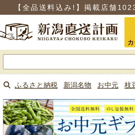
【全品送料込み!】掲載店舗
102
カ
検
索:
ふるさと納税
新潟名物
お中元
枝