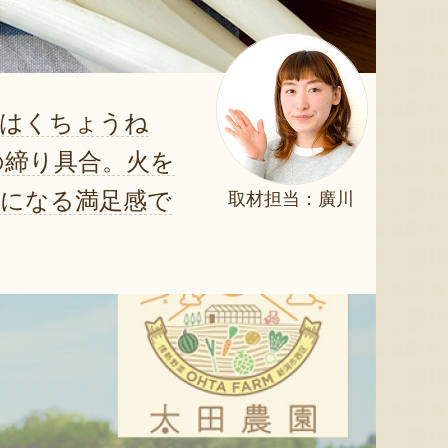
のはくちょうね
の締り具合。火を
役になる満足感で
取材担当：廣川