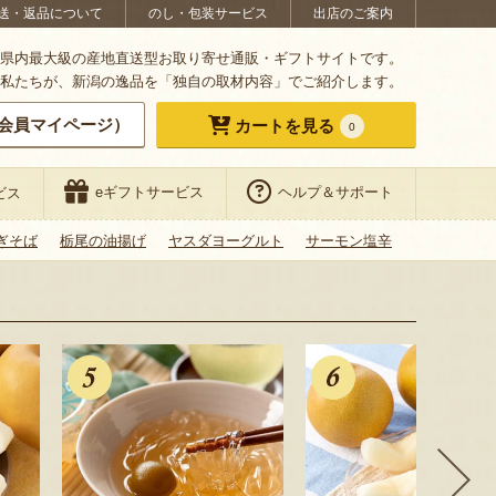
送・返品について
のし・包装サービス
出店のご案内
県内最大級の産地直送型お取り寄せ通販・ギフトサイトです。
私たちが、新潟の逸品を「独自の取材内容」でご紹介します。
会員マイページ）
カートを見る
0
eギフトサービス
ヘルプ＆サポート
ビス
ぎそば
栃尾の油揚げ
ヤスダヨーグルト
サーモン塩辛