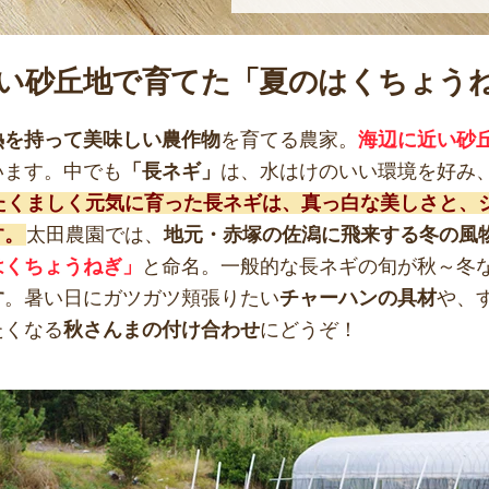
い砂丘地で育てた「夏のはくちょう
熱を持って美味しい農作物
を育てる農家。
海辺に近い砂
います。中でも
「長ネギ」
は、水はけのいい環境を好み
たくましく元気に育った長ネギは、真っ白な美しさと、
す。
太田農園では、
地元・赤塚の佐潟に飛来する冬の風
はくちょうねぎ」
と命名。一般的な長ネギの旬が秋～冬
す
。暑い日にガツガツ頬張りたい
チャーハンの具材
や、
たくなる
秋さんまの付け合わせ
にどうぞ！