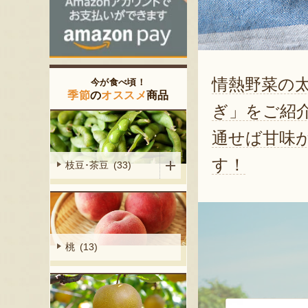
情熱野菜の
今が食べ頃！
季節
の
オススメ
商品
ぎ」をご紹
通せば甘味
す！
枝豆･茶豆 (33)
桃 (13)