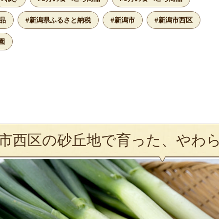
品
#新潟県ふるさと納税
#新潟市
#新潟市西区
園
市西区の砂丘地で育った、やわ