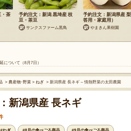
豆・茶
予約注文：新潟 黒埼産 枝
予約注文：新潟県産 
豆・茶豆
答用・家庭用）
サンクスファーム黒鳥
やまきん果樹園
延について（8月7日）
品
>
農産物･野菜
>
ねぎ
>
新潟県産 長ネギ – 情熱野菜の太田農園
：新潟県産 長ネギ
件
#ねぎ
#8月の食べごろ商品
#9月の食べごろ商品