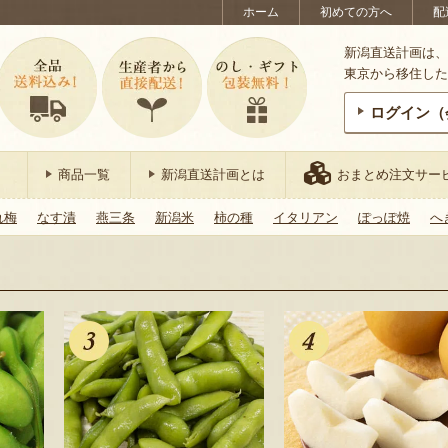
ホーム
初めての方へ
配
新潟直送計画は、
東京から移住した
ログイン（
商品一覧
新潟直送計画とは
おまとめ注文サー
れ梅
なす漬
燕三条
新潟米
柿の種
イタリアン
ぽっぽ焼
へ