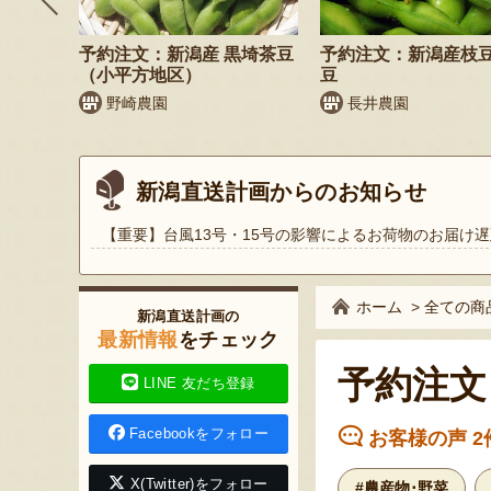
鬼もろこ
予約注文：新潟産 黒埼茶豆
予約注文：新潟産枝
（小平方地区）
豆
く
野崎農園
長井農園
新潟直送計画からのお知らせ
【重要】台風13号・15号の影響によるお荷物のお届け遅
ホーム
>
全ての商
新潟直送計画の
最新情報
をチェック
予約注文
LINE 友だち登録
Facebookをフォロー
お客様の声 2
X(Twitter)をフォロー
#農産物･野菜