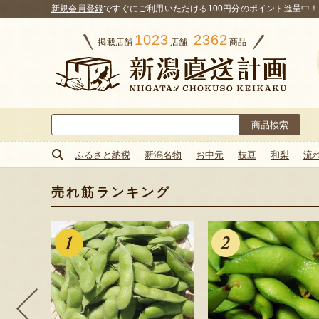
新規会員登録
ですぐにご利用いただける100円分のポイント進呈中！
1023
2362
掲載店舗
店舗
商品
検
索:
ふるさと納税
新潟名物
お中元
枝豆
和梨
流
売れ筋ランキング