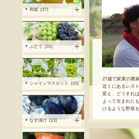
和梨 (37)
ぶどう (31)
27歳で家業の
シャインマスカット (20)
近くにあるレス
変え、どうすれ
よって生まれた
けるような野菜
なす漬け (13)