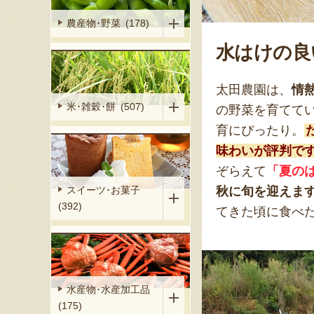
農産物･野菜 (178)
水はけの良
太田農園は、
情
米･雑穀･餅 (507)
の野菜を育てて
育にぴったり。
味わいが評判で
ぞらえて
「夏の
秋に旬を迎えま
スイーツ･お菓子
(392)
てきた頃に食べ
水産物･水産加工品
(175)