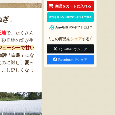
商品をカートに入れる
ねぎ」
住所を知らない相手にeギフトで贈る
のeギフトとは？
丘地
で、たくさん
この商品を
シェア
する
、砂丘地の畑が生
ジューシーで甘い
X(Twitter)でシェア
物詩「白鳥」
にな
Facebookでシェア
なのに対し、
夏～
すこし涼しくなっ