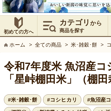
カテゴリ
から
商品を探す
初めての方へ
ホーム
>
全ての商品
>
米･雑穀･餅
>
令和7年度米 魚沼産コ
「星峠棚田米」（棚田
#米･雑穀･餅
#コシヒカリ
#魚沼産