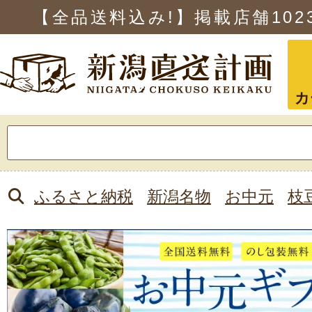
【全品送料込み!】掲載店舗
102
カ
検
索:
ふるさと納税
新潟名物
お中元
枝