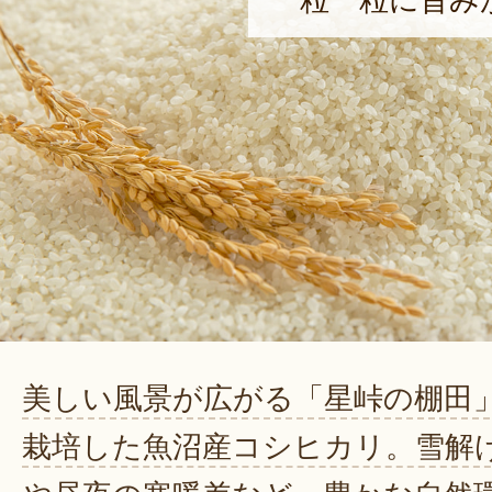
一粒一粒に旨み
美しい風景が広がる「星峠の棚田
栽培した魚沼産コシヒカリ。雪解