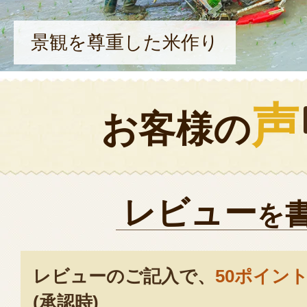
景観を尊重した米作り
声
お客様の
レビュー
を
レビューのご記入で、
50ポイン
(承認時)