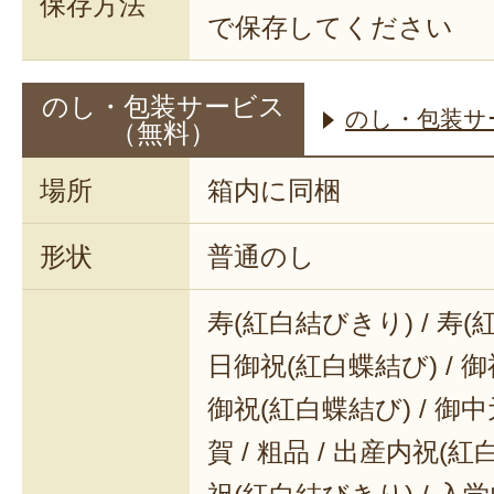
保存方法
で保存してください
のし・包装サービス
のし・包装サ
（無料）
場所
箱内に同梱
形状
普通のし
寿(紅白結びきり) / 寿(
日御祝(紅白蝶結び) / 御
御祝(紅白蝶結び) / 御中元
賀 / 粗品 / 出産内祝(紅