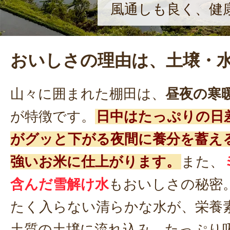
風通しも良く、健
おいしさの理由は、土壌・
山々に囲まれた棚田は、
昼夜の寒
が特徴です。
日中はたっぷりの日
がグッと下がる夜間に養分を蓄え
強いお米に仕上がります。
また、
含んだ雪解け水
もおいしさの秘密
たく入らない清らかな水が、栄養
土質の土壌に流れ込み、たっぷり