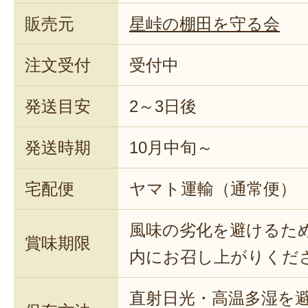
販売元
星峠の棚田を守る会
注文受付
受付中
発送目安
2～3日後
発送時期
10月中旬～
宅配便
ヤマト運輸（通常便）
風味の劣化を避けるた
賞味期限
内にお召し上がりくだ
直射日光・高温多湿を