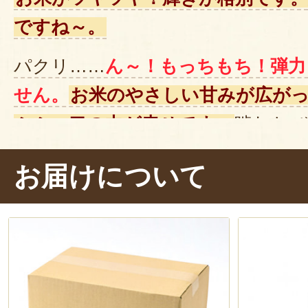
ですね～。
パクリ……
ん～！もっちもち！弾力
せん。
お米のやさしい甘みが広が
ふふ、口の中が幸せです。
噛むたび
風景が頭の中に浮かんできました。
お届けについて
栽培や維持に労力がかかる棚田。生
が、お米のおいしさにつながって
情がこもった魚沼産コシヒカリ、
ご
のはもちろん、ぜひ贈答用にもお選