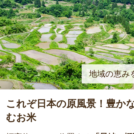
身も米作りに励んでいる。「星峠の
人を増やしたい。そのために、生産
と食卓を直接繋ぐ仕組み、地域以外の
けを作っていきたい」と、情熱的に
地域の恵み
これぞ日本の原風景！豊か
むお米