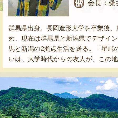
会長：粂
群馬県出身。長岡造形大学を卒業後、
め、現在は群馬県と新潟県でデザイン
馬と新潟の2拠点生活を送る。「星峠
いは、大学時代からの友人が、この
とがきっかけ。「先人たちが作り上
を受けました。歴史や文化、暮らす
た棚田を守っていきたいと思ったん
ん。保全活動や課題解決に取り組み、
があった宿泊施設を2019年にオープ