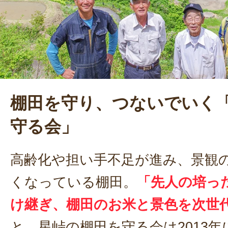
棚田を守り、つないでいく
守る会」
高齢化や担い手不足が進み、景観
くなっている棚田。
「先人の培っ
け継ぎ、棚田のお米と景色を次世
と、星峠の棚田を守る会は2013