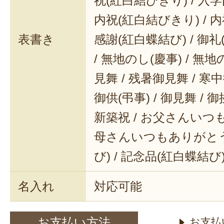
祝(紅白結びきり) / 入学
内祝(紅白結びきり) / 内
表書き
感謝(紅白蝶結び) / 御礼(
/ 無地のし(慶事) / 無地
見舞 / 残暑御見舞 / 寒中御
御供(弔事) / 御見舞 / 御
新築祝 / お父さんいつも
母さんいつもありがとう 
び) / 記念品(紅白蝶結び
名入れ
対応可能
お支払い方法
お支払